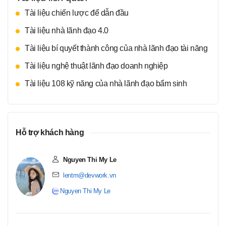
tắc vàng thì bạn sẽ thành công mà không phải trông chờ
đối mặt với thách thức và trở thành người lãnh đạo thực
Tài liệu chiến lược để dẫn đầu
vào sự may mắn. Chính bạn mới là người tạo ra sự may
sự trong thời đại 4.0 – một người định hình sự thành công
Tài liệu nhà lãnh đạo 4.0
mắn và đem lại điều kỳ diệu cho tổ chức của bạn: giải
của tổ chức và thế giới xung quanh.
phóng mọi trở lực để phát huy cao nhất khả năng làm
Tài liệu bí quyết thành công của nhà lãnh đạo tài năng
việc hiệu quả, khuyến khích tư duy đột phá và tinh thần
Tài liệu nghệ thuật lãnh đạo doanh nghiệp
không chùn bước trước khó khăn trong đội ngũ nhân viên
của bạn bằng những bí quyết lãnh đạo hiệu quả.
Tài liệu 108 kỹ năng của nhà lãnh đạo bẩm sinh
Hỗ trợ khách hàng
Nguyen Thi My Le
lentm@devwork.vn
Nguyen Thi My Le