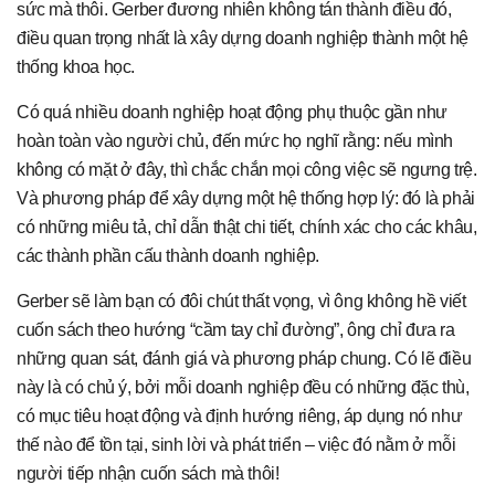
sức mà thôi. Gerber đương nhiên không tán thành điều đó,
điều quan trọng nhất là xây dựng doanh nghiệp thành một hệ
thống khoa học.
Có quá nhiều doanh nghiệp hoạt động phụ thuộc gần như
hoàn toàn vào người chủ, đến mức họ nghĩ rằng: nếu mình
không có mặt ở đây, thì chắc chắn mọi công việc sẽ ngưng trệ.
Và phương pháp để xây dựng một hệ thống hợp lý: đó là phải
có những miêu tả, chỉ dẫn thật chi tiết, chính xác cho các khâu,
các thành phần cấu thành doanh nghiệp.
Gerber sẽ làm bạn có đôi chút thất vọng, vì ông không hề viết
cuốn sách theo hướng “cầm tay chỉ đường”, ông chỉ đưa ra
những quan sát, đánh giá và phương pháp chung. Có lẽ điều
này là có chủ ý, bởi mỗi doanh nghiệp đều có những đặc thù,
có mục tiêu hoạt động và định hướng riêng, áp dụng nó như
thế nào để tồn tại, sinh lời và phát triển – việc đó nằm ở mỗi
người tiếp nhận cuốn sách mà thôi!