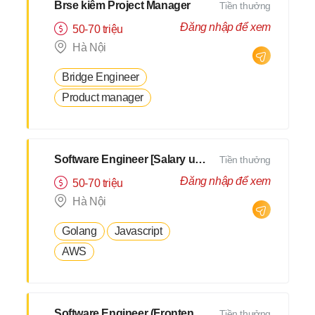
Brse kiêm Project Manager
Tiền thưởng
Đăng nhập để xem
50-70 triệu
Hà Nội
Bridge Engineer
Product manager
Software Engineer [Salary up to $3000]
Tiền thưởng
Đăng nhập để xem
50-70 triệu
Hà Nội
Golang
Javascript
AWS
Software Engineer (Frontend + Javascript) [Salary up to $3000]
Tiền thưởng