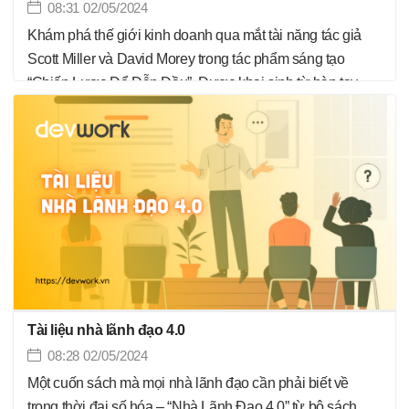
08:31 02/05/2024
Khám phá thế giới kinh doanh qua mắt tài năng tác giả
Scott Miller và David Morey trong tác phẩm sáng tạo
“Chiến Lược Để Dẫn Đầu”. Được khai sinh từ bàn tay
những chuyên gia hàng đầu, cuốn sách đã không chỉ góp
phần thay đổi cách nhìn về chiến lược kinh doanh mà còn
mở ra những khía cạnh hoàn toàn mới về hiệu quả lãnh
đạo. Trong trang sách, họ không chỉ đưa ra kiến thức, mà
tạo nên một hành trình thú vị đưa độc giả từng bước tiến
vào thế giới lãnh đạo và chiến lược. Đối với Scott Miller,
một người đã giúp đỡ hàng nghìn công ty thành công, và
David Morey, một nhà tư vấn uy tín về lãnh đạo, việc tạo
nên một tác phẩm chất lượng là một vấn đề danh dự.
Cuốn sách không chỉ đơn thuần là việc chia sẻ, mà chính
Tài liệu nhà lãnh đạo 4.0
là việc chuyển giao những chiến lược và kỹ thuật cần
08:28 02/05/2024
thiết để đứng đầu trong thế giới kinh doanh cạnh tranh. Là
Một cuốn sách mà mọi nhà lãnh đạo cần phải biết về
một cuộc nói chuyện thú vị và thâm nhập, những chương
trong thời đại số hóa – “Nhà Lãnh Đạo 4.0” từ bộ sách