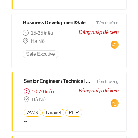
Business Development/Sales JP
Tiền thưởng
Đăng nhập để xem
15-25 triệu
Hà Nội
Sale Excutive
Senior Engineer / Technical Leader - N2 Tiếng Nhật - Lương upto $3000
Tiền thưởng
Đăng nhập để xem
50-70 triệu
Hà Nội
AWS
Laravel
PHP
...