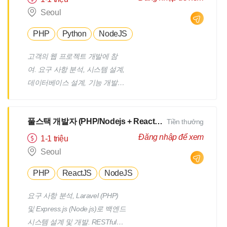
진합니다. 회사의 코딩 규약, 승
션 개발. 산업 자동화, 지능형 시
Seoul
인된 디자인 및 디자인 표준에
스템, 관리 및 제어 시스템, 생산
따라 적절한 코딩, 코드 리뷰, 디
PHP
Python
NodeJS
라인 시스템을 사용자 인터페이
버깅, 버그 수정, 코드 테스트 및
스를 통해 제공하는 솔루션 개
유닛 테스트를 수행하며, 기타
고객의 웹 프로젝트 개발에 참
발.
관련 보조 활동을 진행합니다.
여. 요구 사항 분석, 시스템 설계,
기술 문서(예: 요구 사항 문서, 기
데이터베이스 설계, 기능 개발에
능 디자인, 상호 작용 디자인, 기
참여. Agile/Scrum 모델에 따라
술 디자인 등)의 작성/업데이트
작업을 수행하며, 계획 수립, 실
에 참여합니다. 클라이언트, 동
풀스택 개발자 (PHP/Nodejs + Reactjs)
Tiền thưởng
행, 관리 및 각 Sprint에 대한 작
료, 관리자와 명확하고 구조적인
업 보고. 팀원들에게 교육 지원,
Đăng nhập để xem
1-1 triệu
방식으로 소통합니다. 합의된 팀
지식 공유, 코드 리뷰 수행. 팀 빌
Seoul
또는 프로젝트 프로세스와 절차
딩에 참여하고, 팀 관리(경험이
를 따르며, 프로젝트/릴리스/작
PHP
ReactJS
NodeJS
있을 경우). 프로젝트에 적용할
업 노력 및 주요 이슈에 대한 상
새로운 기술을 연구하고 방향을
요구 사항 분석, Laravel (PHP)
태를 상사에게 보고합니다. 배포
설정.
및 Express.js (Node.js)로 백엔드
에 영향을 미치는 소프트웨어,
시스템 설계 및 개발. RESTful
시스템, 하드웨어 고장을 진단합