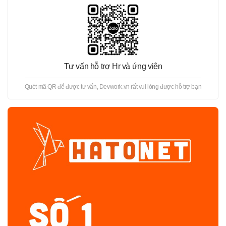
Tư vấn hỗ trợ Hr và ứng viên
Quét mã QR để được tư vấn, Devwork.vn rất vui lòng được hỗ trợ bạn