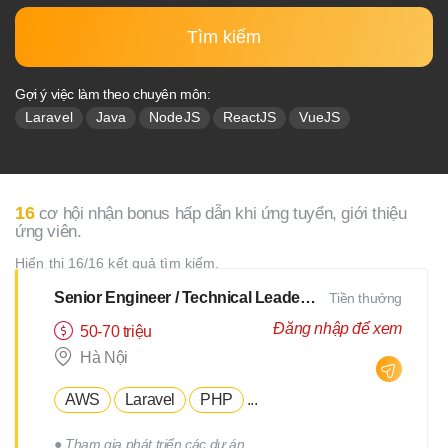
Tìm kiếm
Gợi ý việc làm theo chuyên môn:
Laravel
Java
NodeJS
ReactJS
VueJS
16
cơ hội nhận bonus hấp dẫn khi ứng tuyển, giới thiệu
ứng viên.
Hiển thị 16/16 kết quả tìm kiếm.
Senior Engineer / Technical Leader - N2 Tiếng Nhật - Lương upto $3000
Tiền thưởng
Đăng nhập để xem
50-70 triệu
Hà Nội
AWS
Laravel
PHP
...
● Tham gia phát triển các dự án