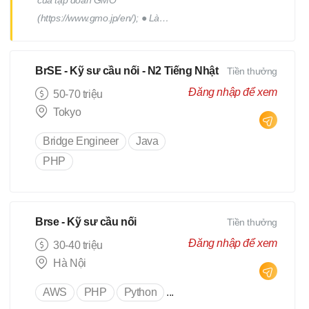
của tập đoàn GMO
(https://www.gmo.jp/en/); ● Làm
việc cùng với đội phát triển thuộc
phòng R&D của tập đoàn; ●
BrSE - Kỹ sư cầu nối - N2 Tiếng Nhật
Tiền thưởng
Phối hợp với các thành viên
trong team để thiết kế, triển
Đăng nhập để xem
50-70 triệu
khai, tối ưu; những chức năng
Tokyo
của sản phẩm; ● Có cơ hội sang
Bridge Engineer
Java
Nhật training tại tập đoàn GMO
PHP
Internet Group (Tokyo hoặc
Osaka).
Brse - Kỹ sư cầu nối
Tiền thưởng
Đăng nhập để xem
30-40 triệu
Hà Nội
AWS
PHP
Python
...