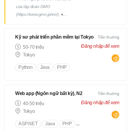
của tập đoàn GMO
(https://www.gmo.jp/en/); ●
Tham gia phát triển các dự án
của tập đoàn GMO; ● Làm việc
Kỹ sư phát triển phần mềm tại Tokyo
Tiền thưởng
cùng với đội phát triển thuộc
phòng R&D của tập đoàn; ●
Đăng nhập để xem
50-70 triệu
Phối hợp với các thành viên
Tokyo
trong team để thiết kế, triển
Python
Java
PHP
khai, tối ưu; những chức năng
của sản phẩm; ● Có cơ hội sang
Nhật training tại tập đoàn GMO
Internet Group (Tokyo hoặc
Web app (Ngôn ngữ bất kỳ), N2
Tiền thưởng
Osaka).
Đăng nhập để xem
40-50 triệu
Tokyo
ASP.NET
Java
PHP
...