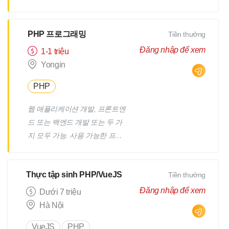
API, GraphQL 구축 및 최적화,
니다. 필요 시 생산 지원을 제공
성능 및 확장성 보장. React.js로
합니다.
PHP 프로그래밍
Tiền thưởng
프론트엔드 개발, UI/UX 최적화,
브라우저 성능 보장. 데이터베이
Đăng nhập để xem
1-1 triệu
스 관리 및 최적화 (MySQL,
Yongin
PostgreSQL, MongoDB). 단위
PHP
테스트 수행, 버그 수정 및 시스
템 개선. 기술 문서 작성, 코드베
웹 애플리케이션 개발, 프론트엔
이스 유지 관리, 클린 코드 작성.
드 또는 백엔드 개발 또는 두 가
현대 기술(Microservices,
지 모두 가능. 사용 가능한 프로
Docker, Kubernetes)을 시스템에
그래밍 기술: PHP, Laravel,
적용. 팀 내 다른 개발자들에게
Bootstrap, VueJS, NodeJS,
지원 및 지도 제공.
Thực tập sinh PHP/VueJS
Tiền thưởng
Xampp, MariaDB 등. 회계, 프로
젝트 관리, 기업 관리(ERP), 고객
Đăng nhập để xem
Dưới 7 triệu
관계 관리(CRM), 프로젝트 관리
Hà Nội
시스템(PMS), 업무 관리(Task)
VueJS
PHP
와 같은 소프트웨어 관리 제품