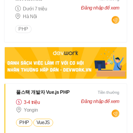
Đăng nhập để xem
Dưới 7 triệu
Hà Nội
PHP
풀스택 개발자 Vue.js PHP
Tiền thưởng
Đăng nhập để xem
3-4 triệu
Yongin
PHP
VueJS