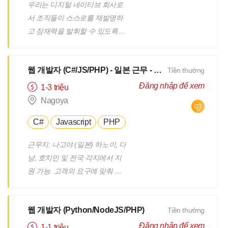
우리는 디지털 네이티브 회사로
서 조직들이 스스로를 재발명하
고 잠재력을 발휘할 수 있도록
돕습니다. 우리는 혁신, 디자인,
엔지니어링이 확장성과 만나는
웹 개발자 (C#/JS/PHP) - 일본 근무 - 일본어 N3 이상
Tiền thưởng
곳입니다. Globant는 21년의 역
사를 가진 NYSE 상장 공기업으
Đăng nhập để xem
1-3 triệu
로, 전 세계 33개국에서 29,000
Nagoya
명 이상의 직원이 활동하고 있습
C#
Javascript
PHP
니다. 우리는 데이터 및 AI 분야
의 전문성을 바탕으로 금융, 여
근무지: 나고야 (일본) 하노이, 다
행, 미디어 & 엔터테인먼트, 소매
낭, 호치민 및 전국 각지에서 지
업, 건강 등 다양한 산업을 위한
원 가능. 고객의 요구에 맞춰 웹
종합적인 엔드 투 엔드 솔루션을
사이트, 웹앱 시스템 개발 및 업
제공합니다. 우리는 데이터를 민
그레이드. 일본의 대기업 고객을
주화하고 조직들이 데이터 기반
웹 개발자 (Python/NodeJS/PHP)
Tiền thưởng
위한 ERP(기업 자원 관리),
문화를 향한 변화를 이루도록 촉
PLM(제품 수명 주기 관리) 솔루
Đăng nhập để xem
1-1 triệu