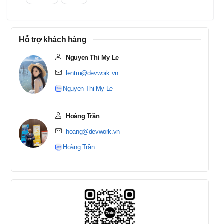
개발. 회사의 전자정부(eGov) 프
로젝트 개발에 참여.
Hỗ trợ khách hàng
Nguyen Thi My Le
lentm@devwork.vn
Nguyen Thi My Le
Hoàng Trần
hoang@devwork.vn
Hoàng Trần