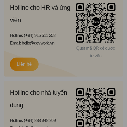
Hotline cho HR và ứng
viên
Hotline: (+84) 915 511 258
Email: hello@devwork.vn
Quét mã QR để được
tư vấn
Liên hệ
Hotline cho nhà tuyển
dụng
Hotline: (+84) 888 948 269