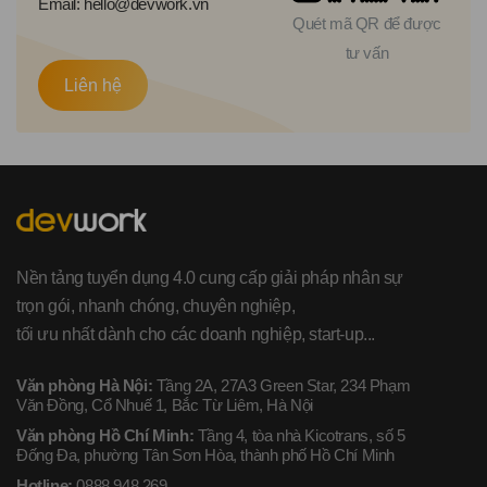
Email: hello@devwork.vn
Quét mã QR để được
tư vấn
Liên hệ
Nền tảng tuyển dụng 4.0 cung cấp giải pháp nhân sự
trọn gói, nhanh chóng, chuyên nghiệp,
tối ưu nhất dành cho các doanh nghiệp, start-up...
Văn phòng Hà Nội:
Tầng 2A, 27A3 Green Star, 234 Phạm
Văn Đồng, Cổ Nhuế 1, Bắc Từ Liêm, Hà Nội
Văn phòng Hồ Chí Minh:
Tầng 4, tòa nhà Kicotrans, số 5
Đống Đa, phường Tân Sơn Hòa, thành phố Hồ Chí Minh
Hotline:
0888 948 269