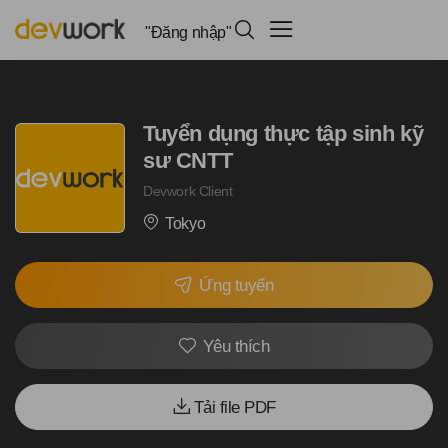
"Đăng nhập"
Tuyển dụng thực tập sinh kỹ
sư CNTT
Devwork Client
Tokyo
Ứng tuyển
Yêu thích
Tải file PDF