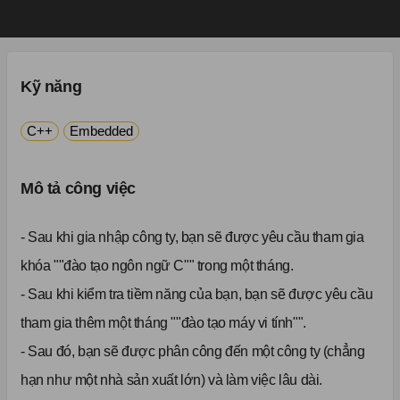
Kỹ năng
C++
Embedded
Mô tả công việc
- Sau khi gia nhập công ty, bạn sẽ được yêu cầu tham gia
khóa ""đào tạo ngôn ngữ C"" trong một tháng.
- Sau khi kiểm tra tiềm năng của bạn, bạn sẽ được yêu cầu
tham gia thêm một tháng ""đào tạo máy vi tính"".
- Sau đó, bạn sẽ được phân công đến một công ty (chẳng
hạn như một nhà sản xuất lớn) và làm việc lâu dài.