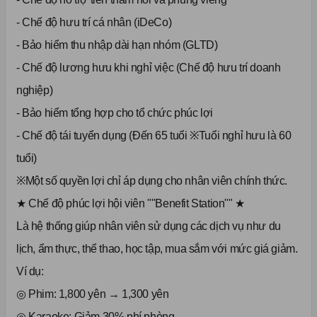
- Chế độ hưu trí cá nhân (iDeCo)
- Bảo hiểm thu nhập dài hạn nhóm (GLTD)
- Chế độ lương hưu khi nghỉ việc (Chế độ hưu trí doanh
nghiệp)
- Bảo hiểm tổng hợp cho tổ chức phúc lợi
- Chế độ tái tuyển dụng (Đến 65 tuổi ※Tuổi nghỉ hưu là 60
tuổi)
※Một số quyền lợi chỉ áp dụng cho nhân viên chính thức.
★ Chế độ phúc lợi hội viên ""Benefit Station"" ★
Là hệ thống giúp nhân viên sử dụng các dịch vụ như du
lịch, ẩm thực, thể thao, học tập, mua sắm với mức giá giảm.
Ví dụ:
◎ Phim: 1,800 yên → 1,300 yên
◎ Karaoke: Giảm 30% phí phòng