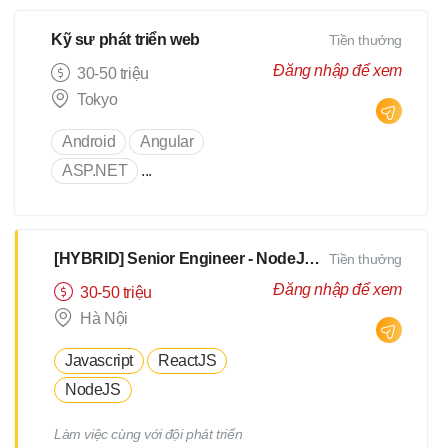
Kỹ sư phát triển web
Tiền thưởng
Đăng nhập để xem
30-50 triệu
Tokyo
Android
Angular
ASP.NET
...
[HYBRID] Senior Engineer - NodeJS, TypeScript - N3 Tiếng Nhật [ Hà Nội/Đà Nẵng]
Tiền thưởng
Đăng nhập để xem
30-50 triệu
Hà Nội
Javascript
ReactJS
NodeJS
Làm việc cùng với đội phát triển