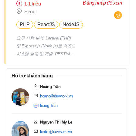
Đăng nhập để xem
1-1 triệu
Seoul
PHP
ReactJS
NodeJS
요구 사항 분석, Laravel (PHP)
및 Express.js (Node.js)로 백엔드
시스템 설계 및 개발. RESTful
API, GraphQL 구축 및 최적화,
성능 및 확장성 보장. React.js로
Hỗ trợ khách hàng
프론트엔드 개발, UI/UX 최적화,
브라우저 성능 보장. 데이터베이
Hoàng Trần
스 관리 및 최적화 (MySQL,
hoang@devwork.vn
PostgreSQL, MongoDB). 단위
Hoàng Trần
테스트 수행, 버그 수정 및 시스
템 개선. 기술 문서 작성, 코드베
Nguyen Thi My Le
이스 유지 관리, 클린 코드 작성.
lentm@devwork.vn
현대 기술(Microservices,