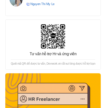
Docker, Kubernetes)을 시스템에
Nguyen Thi My Le
적용. 팀 내 다른 개발자들에게
지원 및 지도 제공.
Tư vấn hỗ trợ Hr và ứng viên
Quét mã QR để được tư vấn, Devwork.vn rất vui lòng được hỗ trợ bạn