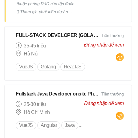
thuộc phòng R&D của tập đoàn
 Tham gia phát triển dự án
GMO TenbinAI  Trao đổi với
khách hàng về Spec, confirm
FULL-STACK DEVELOPER (GOLANG)
Tiền thưởng
trong quá trình phát triển dự án;
 Phối hợp với các thành viên
Đăng nhập để xem
35-45 triệu
trong team để thiết kế, triển
Hà Nội
khai, tối ưu; những chức năng
VueJS
Golang
ReactJS
của sản phẩm.  Có cơ hội sang
Nhật training tại tập đoàn GMO
Internet Group (Tokyo hoặc
Osaka).
Fullstack Java Developer onsite Phú Nhuận
Tiền thưởng
Đăng nhập để xem
25-30 triệu
Hồ Chí Minh
VueJS
Angular
Java
...