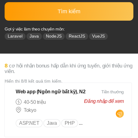
Tìm kiếm
Gợi ý việc làm theo chuyên môn:
Laravel
Java
NodeJS
ReactJS
VueJS
8
cơ hội nhận bonus hấp dẫn khi ứng tuyển, giới thiệu ứng
viên.
Hiển thị 8/8 kết quả tìm kiếm.
Web app (Ngôn ngữ bất kỳ), N2
Tiền thưởng
Đăng nhập để xem
40-50 triệu
Tokyo
ASP.NET
Java
PHP
...