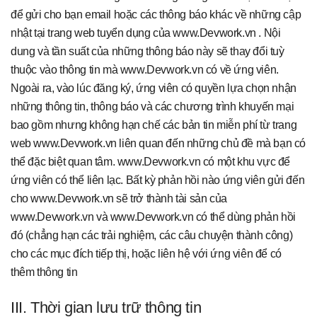
để gửi cho bạn email hoặc các thông báo khác về những cập
nhật tại trang web tuyển dụng của www.Devwork.vn . Nội
dung và tần suất của những thông báo này sẽ thay đổi tuỳ
thuộc vào thông tin mà www.Devwork.vn có về ứng viên.
Ngoài ra, vào lúc đăng ký, ứng viên có quyền lựa chọn nhận
những thông tin, thông báo và các chương trình khuyến mại
bao gồm nhưng không hạn chế các bản tin miễn phí từ trang
web www.Devwork.vn liên quan đến những chủ đề mà bạn có
thể đặc biệt quan tâm. www.Devwork.vn có một khu vực để
ứng viên có thể liên lạc. Bất kỳ phản hồi nào ứng viên gửi đến
cho www.Devwork.vn sẽ trở thành tài sản của
www.Devwork.vn và www.Devwork.vn có thể dùng phản hồi
đó (chẳng hạn các trải nghiệm, các câu chuyện thành công)
cho các mục đích tiếp thị, hoặc liên hệ với ứng viên để có
thêm thông tin
III. Thời gian lưu trữ thông tin