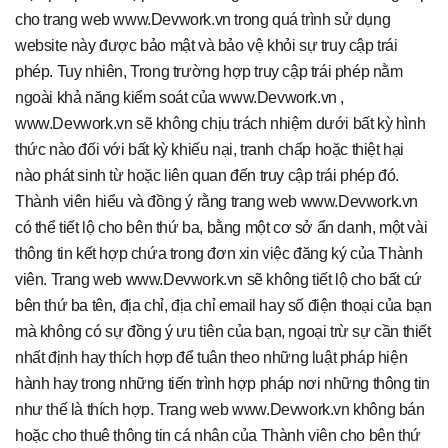
cho trang web www.Devwork.vn trong quá trình sử dụng
website này được bảo mật và bảo vệ khỏi sự truy cập trái
phép. Tuy nhiên, Trong trường hợp truy cập trái phép nằm
ngoài khả năng kiểm soát của www.Devwork.vn ,
www.Devwork.vn sẽ không chịu trách nhiệm dưới bất kỳ hình
thức nào đối với bất kỳ khiếu nại, tranh chấp hoặc thiệt hại
nào phát sinh từ hoặc liên quan đến truy cập trái phép đó.
Thành viên hiểu và đồng ý rằng trang web www.Devwork.vn
có thể tiết lộ cho bên thứ ba, bằng một cơ sở ẩn danh, một vài
thông tin kết hợp chứa trong đơn xin việc đăng ký của Thành
viên. Trang web www.Devwork.vn sẽ không tiết lộ cho bất cứ
bên thứ ba tên, địa chỉ, địa chỉ email hay số điện thoại của bạn
mà không có sự đồng ý ưu tiên của bạn, ngoại trừ sự cần thiết
nhất định hay thích hợp để tuân theo những luật pháp hiện
hành hay trong những tiến trình hợp pháp nơi những thông tin
như thế là thích hợp. Trang web www.Devwork.vn không bán
hoặc cho thuê thông tin cá nhân của Thành viên cho bên thứ