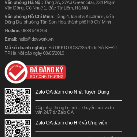
Văn phòng Hà Nội:
Tầng 2A, 27A3 Green Star, 234 Phạm
Văn Đồng, Cổ Nhuế 1, Bắc Từ Liêm, Hà Nội
Văn phòng Hồ Chí Minh:
Tầng 4, tòa nhà Kicotrans, số 5
Đống Đa, phường Tân Sơn Hòa, thành phố Hồ Chí Minh
Hotline:
0888 948 269
Email:
hello@devwork.vn
Mã số doanh nghiệp:
Số DKKD 0108733570 do Sở KHĐT
TP.Hà Nội cấp ngày 09/05/2019
Zalo OA dành cho Nhà Tuyển Dụng
Cập nhật thông tin mới , khuyến mãi và tư
vấn 24/7 từ Zalo OA
Zalo OA dành cho HR và Ứng viên