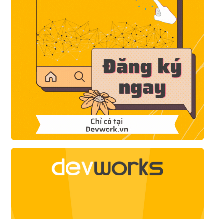
ty có văn phòng. ※ Có ký túc xá
cho thuê, công ty sẽ chi trả
100% chi phí ban đầu (bao gồm
tiền đặt cọc, tiền lễ tân, v.v.) và
50% hoặc 70% tiền thuê nhà. ※
Chi phí chuyển nhà sẽ được
công ty chi trả (theo quy định).