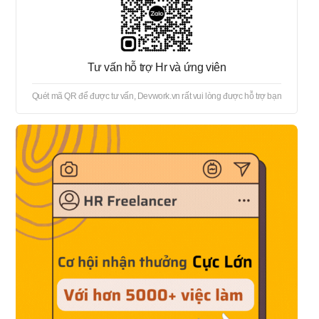
nghiệm vẫn đang hoạt động tốt
trong công việc này) Tổng hợp
dữ liệu bằng Excel, thiết lập máy
tính / điện thoại thông minh, hỗ
Tư vấn hỗ trợ Hr và ứng viên
trợ ứng dụng và phần mềm qua
Quét mã QR để được tư vấn, Devwork.vn rất vui lòng được hỗ trợ bạn
bàn hỗ trợ kỹ thuật, v.v. - Bạn sẽ
làm việc tại các công ty khách
hàng với tư cách là nhân viên
chính thức của công ty chúng tôi
- Có nhiều lợi ích, chẳng hạn
như "có thể làm việc tại nhiều
công ty và với nhiều công việc
khác nhau" - Thời gian làm việc:
09:00〜18:00 (nghỉ 60p) - Công
việc sẽ được phân công tại các
địa điểm công tác trong các tỉnh
và khu vực xung quanh nơi công