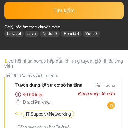
Tìm kiếm
Gợi ý việc làm theo chuyên môn:
Laravel
Java
NodeJS
ReactJS
VueJS
1
cơ hội nhận bonus hấp dẫn khi ứng tuyển, giới thiệu ứng
viên.
Hiển thị 1/1 kết quả tìm kiếm.
Tuyển dụng kỹ sư cơ sở hạ tầng
Tiền thưởng
Đăng nhập để xem
40-60 triệu
Địa điểm khác
IT Support / Networking
- Tổng quan công việc: Thiết kế,