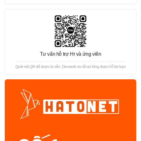
Tư vấn hỗ trợ Hr và ứng viên
Quét mã QR để được tư vấn, Devwork.vn rất vui lòng được hỗ trợ bạn