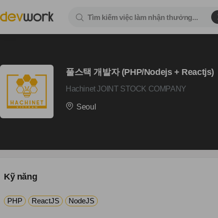
풀스택 개발자 (PHP/Nodejs + Reactjs)
Hachinet JOINT STOCK COMPANY
Seoul
Kỹ năng
PHP
ReactJS
NodeJS