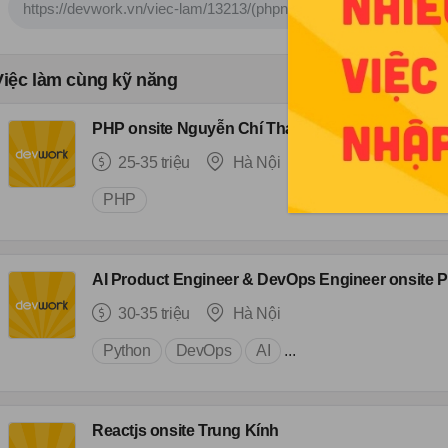
Việc làm cùng kỹ năng
PHP onsite Nguyễn Chí Thanh
25-35 triệu
Hà Nội
PHP
AI Product Engineer & DevOps Engineer onsite
30-35 triệu
Hà Nội
Python
DevOps
AI
...
Reactjs onsite Trung Kính