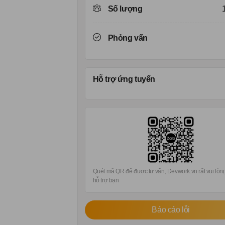
Số lượng
Phỏng vấn
Hỗ trợ ứng tuyển
Quét mã QR để được tư vấn, Devwork.vn rất vui lò
hỗ trợ bạn
Báo cáo lỗi