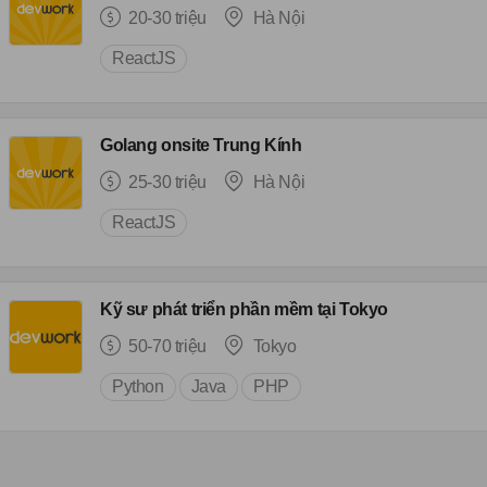
20-30 triệu
Hà Nội
ReactJS
Golang onsite Trung Kính
25-30 triệu
Hà Nội
ReactJS
Kỹ sư phát triển phần mềm tại Tokyo
50-70 triệu
Tokyo
Python
Java
PHP