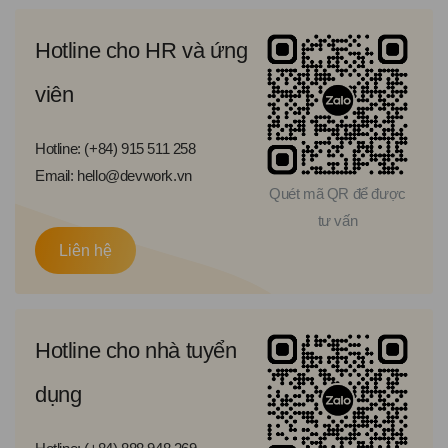
Hotline cho HR và ứng
viên
Hotline: (+84) 915 511 258
Email: hello@devwork.vn
Quét mã QR để được
tư vấn
Liên hệ
Hotline cho nhà tuyển
dụng