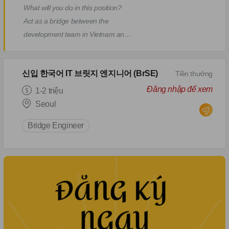
What will you do in this position?
Act as a bridge between the
development team in Vietnam and
Japanese clients. Discuss,
negotiate, and analyze software
신입 한국어 IT 브릿지 엔지니어 (BrSE)
Tiền thưởng
project requirements, then
communicate them to the project
Đăng nhập để xem
1-2 triệu
team in Vietnam. Propose solutions
Seoul
for client requirements and project
Bridge Engineer
issues. Work closely with the
project team to develop effective
problem-solving strategies. Monitor
project progress, manage teams,
and oversee project execution.
Provide regular work reports to
clients. Welcome and assist
Japanese clients during office visits