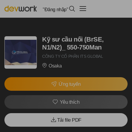
"Đăng nhập"
Kỹ sư cầu nối (BrSE,
N1/N2)_ 550-750Man
CÔNG TY CỔ PHẦN ITS GLOBAL
Osaka
Ứng tuyển
Yêu thích
Tải file PDF