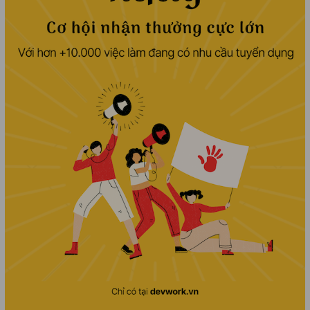
and business meetings to enhance
project acquisition opportunities.
Additional job details will be
discussed during the interview.
Possible short-term onsite
assignments in Japan if required.