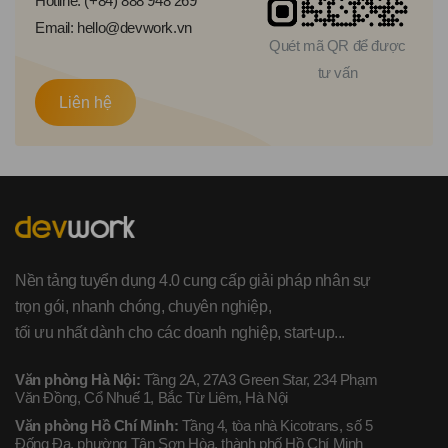
Hotline: (+84) 888 948 269
Email: hello@devwork.vn
Quét mã QR để được
tư vấn
Liên hệ
Nền tảng tuyển dụng 4.0 cung cấp giải pháp nhân sự
trọn gói, nhanh chóng, chuyên nghiệp,
tối ưu nhất dành cho các doanh nghiệp, start-up...
Văn phòng Hà Nội:
Tầng 2A, 27A3 Green Star, 234 Phạm
Văn Đồng, Cổ Nhuế 1, Bắc Từ Liêm, Hà Nội
Văn phòng Hồ Chí Minh:
Tầng 4, tòa nhà Kicotrans, số 5
Đống Đa, phường Tân Sơn Hòa, thành phố Hồ Chí Minh