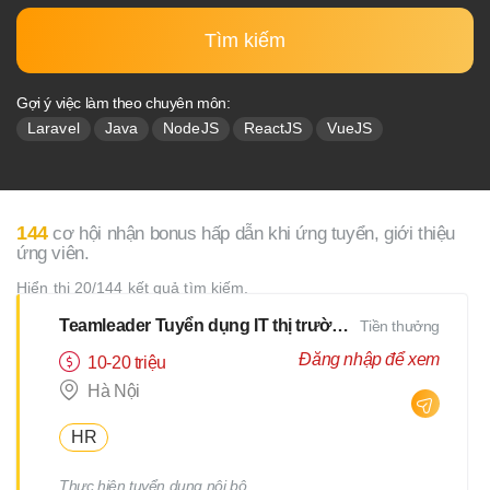
Tìm kiếm
Gợi ý việc làm theo chuyên môn:
Laravel
Java
NodeJS
ReactJS
VueJS
144
cơ hội nhận bonus hấp dẫn khi ứng tuyển, giới thiệu
ứng viên.
Hiển thị 20/144 kết quả tìm kiếm.
Teamleader Tuyển dụng IT thị trường Nhật
Tiền thưởng
Đăng nhập để xem
10-20 triệu
Hà Nội
HR
Thực hiện tuyển dụng nội bộ