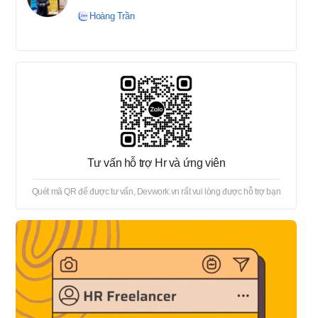
tuyển → Offer → Thủ tục
Hoàng Trần
onboard
Tư vấn hỗ trợ Hr và ứng viên
Quét mã QR để được tư vấn, Devwork.vn rất vui lòng được hỗ trợ bạn