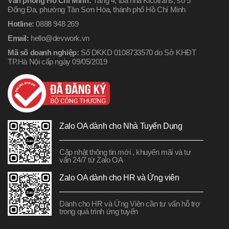
Văn phòng Hồ Chí Minh:
Tầng 4, tòa nhà Kicotrans, số 5
Đống Đa, phường Tân Sơn Hòa, thành phố Hồ Chí Minh
Hotline:
0888 948 269
Email:
hello@devwork.vn
Mã số doanh nghiệp:
Số DKKD 0108733570 do Sở KHĐT
TP.Hà Nội cấp ngày 09/05/2019
Zalo OA dành cho Nhà Tuyển Dụng
Cập nhật thông tin mới , khuyến mãi và tư
vấn 24/7 từ Zalo OA
Zalo OA dành cho HR và Ứng viên
Dành cho HR và Ứng Viên cần tư vấn hỗ trợ
trong quá trình ứng tuyển