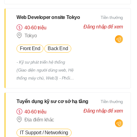
tiết Quản lý tiến độ dự án Phối
hợp và làm việc với team phát
triển Quản lý: Chất lượng
Web Developer onsite Tokyo
Tiền thưởng
(Quality) Tiến độ (Progress)
Đăng nhập để xem
40-60 triệu
Thời hạn (Deadline)
Tokyo
Front End
Back End
- Kỹ sư phát triển hệ thống
(Giao diện người dùng web, Hệ
thống máy chủ, Web3) - Phối
hợp với team, nhận yêu cầu từ
PM - Địa điểm làm việc : trụ sở
Tuyển dụng kỹ sư cơ sở hạ tầng
Tiền thưởng
chính hoặc từng địa điểm dự án
(trong phạm vi 23 quận của
Đăng nhập để xem
40-60 triệu
Tokyo) *Việc chuyển giao dự án
Địa điểm khác
sẽ không bao gồm việc di dời.
IT Support / Networking