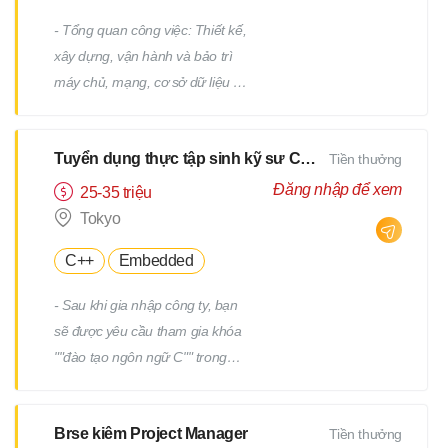
- Tổng quan công việc: Thiết kế,
xây dựng, vận hành và bảo trì
máy chủ, mạng, cơ sở dữ liệu /
Công việc hỗ trợ IT, v.v. - Chi tiết
công việc: Có nhiều công việc ở
Tuyển dụng thực tập sinh kỹ sư CNTT
Tiền thưởng
cả các giai đoạn trên và dưới
của quy trình. Chúng tôi sẽ giao
Đăng nhập để xem
25-35 triệu
cho bạn các công việc phù hợp
Tokyo
với kinh nghiệm và năng lực của
C++
Embedded
bạn. - Ví dụ về công việc: Thiết
kế và xây dựng máy chủ
- Sau khi gia nhập công ty, bạn
Windows/Linux Tái cấu trúc hạ
sẽ được yêu cầu tham gia khóa
tầng liên quan đến việc thay thế
""đào tạo ngôn ngữ C"" trong
hệ điều hành hoặc phần mềm
một tháng. - Sau khi kiểm tra
Thiết kế và xây dựng mạng Vận
tiềm năng của bạn, bạn sẽ được
hành, giám sát và bảo trì các
Brse kiêm Project Manager
Tiền thưởng
yêu cầu tham gia thêm một
thiết bị hạ tầng và máy chủ