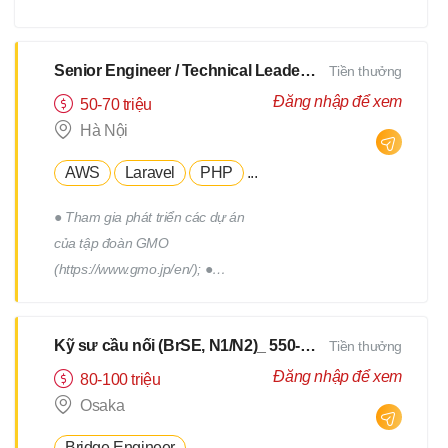
xây dựng, triển khai, thực hiện
các chương trình truyên thông,
xây dựng thương hiệu tuyển
Senior Engineer / Technical Leader - N2 Tiếng Nhật - Lương upto $3000
Tiền thưởng
dụng. - Tham gia vào việc phát
Đăng nhập để xem
50-70 triệu
triển, quản lý đội ngũ Hr
Hà Nội
Freelance của Devwork
AWS
Laravel
PHP
...
● Tham gia phát triển các dự án
của tập đoàn GMO
(https://www.gmo.jp/en/); ●
Tham gia phát triển các dự án
của tập đoàn GMO; ● Làm việc
Kỹ sư cầu nối (BrSE, N1/N2)_ 550-750Man
Tiền thưởng
cùng với đội phát triển thuộc
phòng R&D của tập đoàn; ●
Đăng nhập để xem
80-100 triệu
Phối hợp với các thành viên
Osaka
trong team để thiết kế, triển
Bridge Engineer