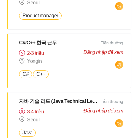
Seoul
Product manager
C#/C++ 한국 근무
Tiền thưởng
Đăng nhập để xem
2-3 triệu
Yongin
C#
C++
자바 기술 리드 (Java Technical Lead)
Tiền thưởng
Đăng nhập để xem
3-4 triệu
Seoul
Java