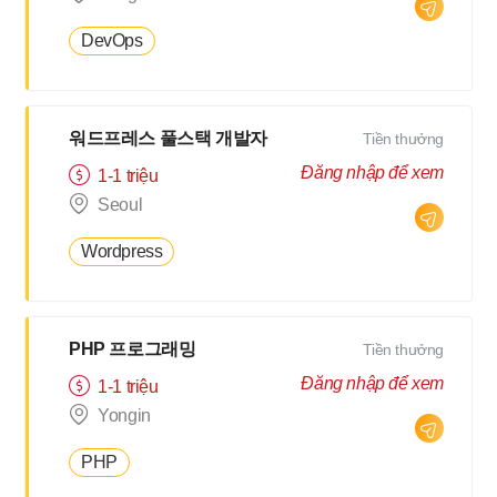
DevOps
워드프레스 풀스택 개발자
Tiền thưởng
Đăng nhập để xem
1-1 triệu
Seoul
Wordpress
PHP 프로그래밍
Tiền thưởng
Đăng nhập để xem
1-1 triệu
Yongin
PHP