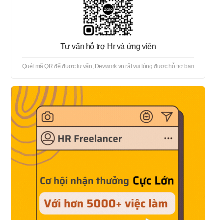
Tư vấn hỗ trợ Hr và ứng viên
Quét mã QR để được tư vấn, Devwork.vn rất vui lòng được hỗ trợ bạn