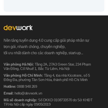
Nền tảng tuyển dụng 4.0 cung cấp giải pháp nhân sự
trọn gói, nhanh chóng, chuyên nghiệp,
tối ưu nhất dành cho các doanh nghiệp, start-up...
Văn phòng Hà Nội:
Tầng 2A, 27A3 Green Star, 234 Phạm
Văn Đồng, Cổ Nhuế 1, Bắc Từ Liêm, Hà Nội
Văn phòng Hồ Chí Minh:
Tầng 4, tòa nhà Kicotrans, số 5
Đống Đa, phường Tân Sơn Hòa, thành phố Hồ Chí Minh
Hotline:
0888 948 269
Email:
hello@devwork.vn
Mã số doanh nghiệp:
Số DKKD 0108733570 do Sở KHĐT
TP.Hà Nội cấp ngày 09/05/2019