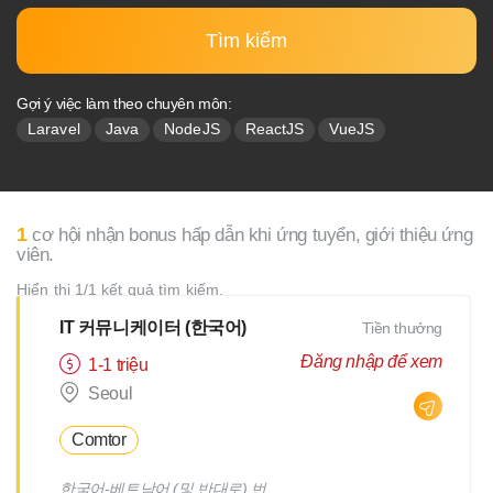
Tìm kiếm
Gợi ý việc làm theo chuyên môn:
Laravel
Java
NodeJS
ReactJS
VueJS
1
cơ hội nhận bonus hấp dẫn khi ứng tuyển, giới thiệu ứng
viên.
Hiển thị 1/1 kết quả tìm kiếm.
IT 커뮤니케이터 (한국어)
Tiền thưởng
Đăng nhập để xem
1-1 triệu
Seoul
Comtor
한국어-베트남어 (및 반대로) 번