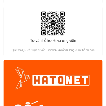
Tư vấn hỗ trợ Hr và ứng viên
Quét mã QR để được tư vấn, Devwork.vn rất vui lòng được hỗ trợ bạn