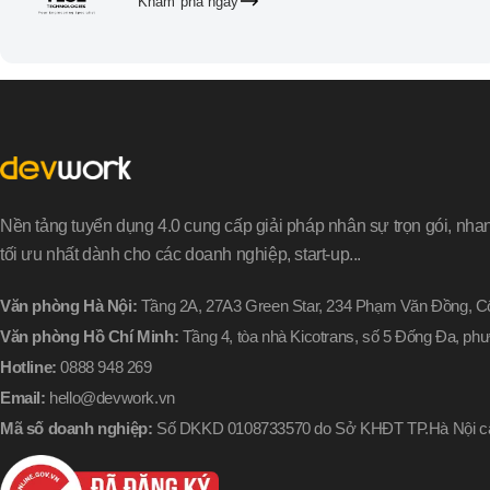
Khám phá ngay
Nền tảng tuyển dụng 4.0 cung cấp giải pháp nhân sự trọn gói, nha
tối ưu nhất dành cho các doanh nghiệp, start-up...
Văn phòng Hà Nội:
Tầng 2A, 27A3 Green Star, 234 Phạm Văn Đồng, Cổ
Văn phòng Hồ Chí Minh:
Tầng 4, tòa nhà Kicotrans, số 5 Đống Đa, p
Hotline:
0888 948 269
Email:
hello@devwork.vn
Mã số doanh nghiệp:
Số DKKD 0108733570 do Sở KHĐT TP.Hà Nội cấ