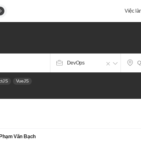
Việc là
g
DevOps
ctJS
VueJS
e Phạm Văn Bạch