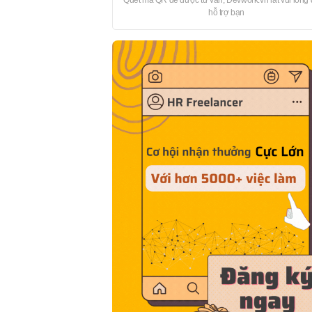
Quét mã QR để được tư vấn, Devwork.vn rất vui lòng
hỗ trợ bạn