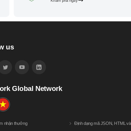
Khám phá ngay
w us
ork Global Network
àm nhận thưởng
Định dạng mã JSON, HTML v