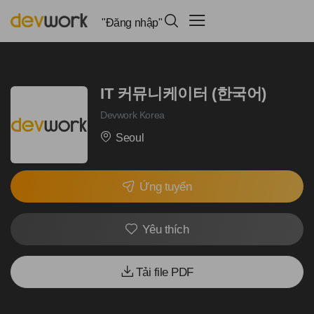
"Đăng nhập"
IT 커뮤니케이터 (한국어)
Devwork Korea
Seoul
Ứng tuyển
Yêu thích
Tải file PDF