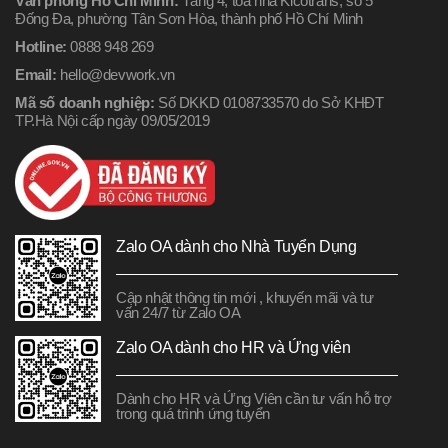
Văn phòng Hồ Chí Minh:
Tầng 4, tòa nhà Kicotrans, số 5
Đống Đa, phường Tân Sơn Hòa, thành phố Hồ Chí Minh
Hotline:
0888 948 269
Email:
hello@devwork.vn
Mã số doanh nghiệp:
Số DKKD 0108733570 do Sở KHĐT
TP.Hà Nội cấp ngày 09/05/2019
Zalo OA dành cho Nhà Tuyển Dụng
Cập nhật thông tin mới , khuyến mãi và tư
vấn 24/7 từ Zalo OA
Zalo OA dành cho HR và Ứng viên
Dành cho HR và Ứng Viên cần tư vấn hỗ trợ
trong quá trình ứng tuyển