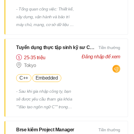
- Tổng quan công việc: Thiết kế,
xây dựng, vận hành và bảo trì
máy chủ, mạng, cơ sở dữ liệu /
Công việc hỗ trợ IT, v.v. - Chi tiết
công việc: Có nhiều công việc ở
Tuyển dụng thực tập sinh kỹ sư CNTT
Tiền thưởng
cả các giai đoạn trên và dưới
của quy trình. Chúng tôi sẽ giao
Đăng nhập để xem
25-35 triệu
cho bạn các công việc phù hợp
Tokyo
với kinh nghiệm và năng lực của
C++
Embedded
bạn. - Ví dụ về công việc: Thiết
kế và xây dựng máy chủ
- Sau khi gia nhập công ty, bạn
Windows/Linux Tái cấu trúc hạ
sẽ được yêu cầu tham gia khóa
tầng liên quan đến việc thay thế
""đào tạo ngôn ngữ C"" trong
hệ điều hành hoặc phần mềm
một tháng. - Sau khi kiểm tra
Thiết kế và xây dựng mạng Vận
tiềm năng của bạn, bạn sẽ được
hành, giám sát và bảo trì các
Brse kiêm Project Manager
Tiền thưởng
yêu cầu tham gia thêm một
thiết bị hạ tầng và máy chủ