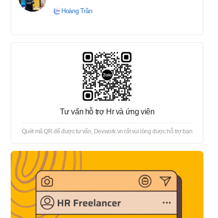
tuyển → Offer → Thủ tục
Hoàng Trần
onboard
Tư vấn hỗ trợ Hr và ứng viên
Quét mã QR để được tư vấn, Devwork.vn rất vui lòng được hỗ trợ bạn