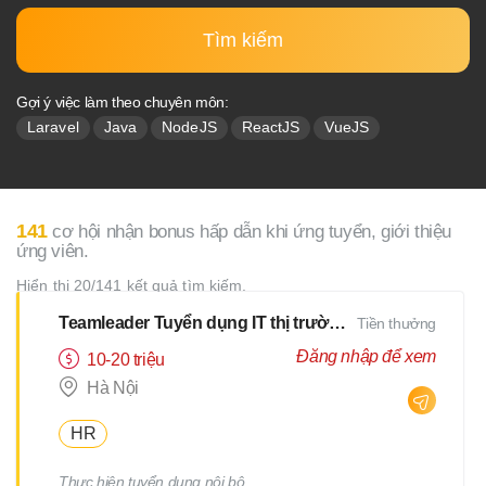
Tìm kiếm
Gợi ý việc làm theo chuyên môn:
Laravel
Java
NodeJS
ReactJS
VueJS
141
cơ hội nhận bonus hấp dẫn khi ứng tuyển, giới thiệu
ứng viên.
Hiển thị 20/141 kết quả tìm kiếm.
Teamleader Tuyển dụng IT thị trường Nhật
Tiền thưởng
Đăng nhập để xem
10-20 triệu
Hà Nội
HR
Thực hiện tuyển dụng nội bộ