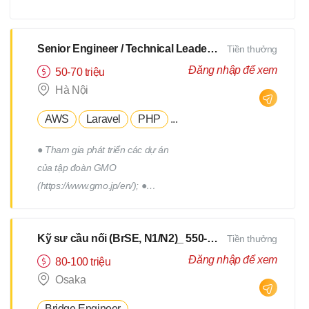
xây dựng, triển khai, thực hiện
các chương trình truyên thông,
xây dựng thương hiệu tuyển
Senior Engineer / Technical Leader - N2 Tiếng Nhật - Lương upto $3000
Tiền thưởng
dụng. - Tham gia vào việc phát
Đăng nhập để xem
50-70 triệu
triển, quản lý đội ngũ Hr
Hà Nội
Freelance của Devwork
AWS
Laravel
PHP
...
● Tham gia phát triển các dự án
của tập đoàn GMO
(https://www.gmo.jp/en/); ●
Tham gia phát triển các dự án
của tập đoàn GMO; ● Làm việc
Kỹ sư cầu nối (BrSE, N1/N2)_ 550-750Man
Tiền thưởng
cùng với đội phát triển thuộc
phòng R&D của tập đoàn; ●
Đăng nhập để xem
80-100 triệu
Phối hợp với các thành viên
Osaka
trong team để thiết kế, triển
Bridge Engineer