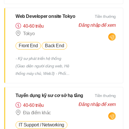
tiết Quản lý tiến độ dự án Phối
hợp và làm việc với team phát
triển Quản lý: Chất lượng
Web Developer onsite Tokyo
Tiền thưởng
(Quality) Tiến độ (Progress)
Đăng nhập để xem
40-60 triệu
Thời hạn (Deadline)
Tokyo
Front End
Back End
- Kỹ sư phát triển hệ thống
(Giao diện người dùng web, Hệ
thống máy chủ, Web3) - Phối
hợp với team, nhận yêu cầu từ
PM - Địa điểm làm việc : trụ sở
Tuyển dụng kỹ sư cơ sở hạ tầng
Tiền thưởng
chính hoặc từng địa điểm dự án
(trong phạm vi 23 quận của
Đăng nhập để xem
40-60 triệu
Tokyo) *Việc chuyển giao dự án
Địa điểm khác
sẽ không bao gồm việc di dời.
IT Support / Networking