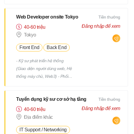
tiết Quản lý tiến độ dự án Phối
hợp và làm việc với team phát
triển Quản lý: Chất lượng
Web Developer onsite Tokyo
Tiền thưởng
(Quality) Tiến độ (Progress)
Đăng nhập để xem
40-60 triệu
Thời hạn (Deadline)
Tokyo
Front End
Back End
- Kỹ sư phát triển hệ thống
(Giao diện người dùng web, Hệ
thống máy chủ, Web3) - Phối
hợp với team, nhận yêu cầu từ
PM - Địa điểm làm việc : trụ sở
Tuyển dụng kỹ sư cơ sở hạ tầng
Tiền thưởng
chính hoặc từng địa điểm dự án
(trong phạm vi 23 quận của
Đăng nhập để xem
40-60 triệu
Tokyo) *Việc chuyển giao dự án
Địa điểm khác
sẽ không bao gồm việc di dời.
IT Support / Networking