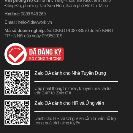
Văn phòng Hồ Chí Minh:
Tầng 4, tòa nhà Kicotrans, số 5
Đống Đa, phường Tân Sơn Hòa, thành phố Hồ Chí Minh
Hotline:
0888 948 269
Email:
hello@devwork.vn
Mã số doanh nghiệp:
Số DKKD 0108733570 do Sở KHĐT
TP.Hà Nội cấp ngày 09/05/2019
Zalo OA dành cho Nhà Tuyển Dụng
Cập nhật thông tin mới , khuyến mãi và tư
vấn 24/7 từ Zalo OA
Zalo OA dành cho HR và Ứng viên
Dành cho HR và Ứng Viên cần tư vấn hỗ trợ
trong quá trình ứng tuyển