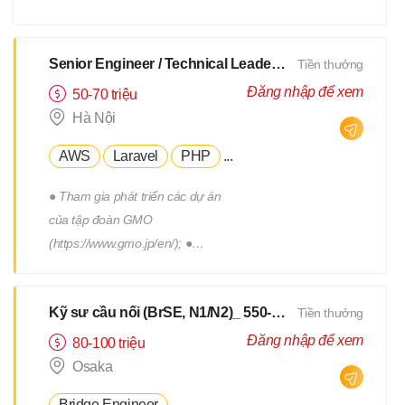
xây dựng, triển khai, thực hiện
các chương trình truyên thông,
xây dựng thương hiệu tuyển
Senior Engineer / Technical Leader - N2 Tiếng Nhật - Lương upto $3000
Tiền thưởng
dụng. - Tham gia vào việc phát
Đăng nhập để xem
50-70 triệu
triển, quản lý đội ngũ Hr
Hà Nội
Freelance của Devwork
AWS
Laravel
PHP
...
● Tham gia phát triển các dự án
của tập đoàn GMO
(https://www.gmo.jp/en/); ●
Tham gia phát triển các dự án
của tập đoàn GMO; ● Làm việc
Kỹ sư cầu nối (BrSE, N1/N2)_ 550-750Man
Tiền thưởng
cùng với đội phát triển thuộc
phòng R&D của tập đoàn; ●
Đăng nhập để xem
80-100 triệu
Phối hợp với các thành viên
Osaka
trong team để thiết kế, triển
Bridge Engineer