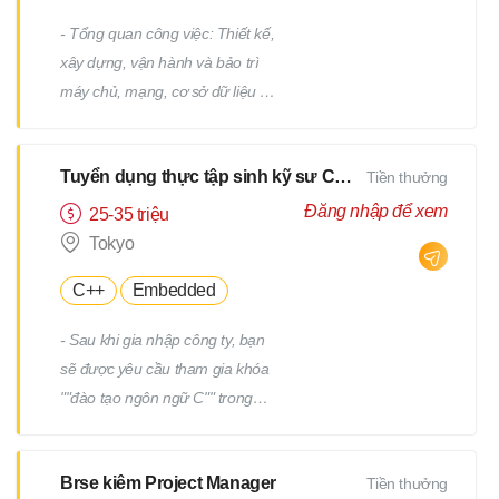
- Tổng quan công việc: Thiết kế,
xây dựng, vận hành và bảo trì
máy chủ, mạng, cơ sở dữ liệu /
Công việc hỗ trợ IT, v.v. - Chi tiết
công việc: Có nhiều công việc ở
Tuyển dụng thực tập sinh kỹ sư CNTT
Tiền thưởng
cả các giai đoạn trên và dưới
của quy trình. Chúng tôi sẽ giao
Đăng nhập để xem
25-35 triệu
cho bạn các công việc phù hợp
Tokyo
với kinh nghiệm và năng lực của
C++
Embedded
bạn. - Ví dụ về công việc: Thiết
kế và xây dựng máy chủ
- Sau khi gia nhập công ty, bạn
Windows/Linux Tái cấu trúc hạ
sẽ được yêu cầu tham gia khóa
tầng liên quan đến việc thay thế
""đào tạo ngôn ngữ C"" trong
hệ điều hành hoặc phần mềm
một tháng. - Sau khi kiểm tra
Thiết kế và xây dựng mạng Vận
tiềm năng của bạn, bạn sẽ được
hành, giám sát và bảo trì các
Brse kiêm Project Manager
Tiền thưởng
yêu cầu tham gia thêm một
thiết bị hạ tầng và máy chủ