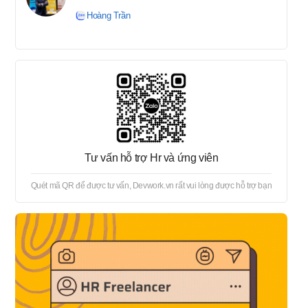
tuyển → Offer → Thủ tục
Hoàng Trần
onboard
Tư vấn hỗ trợ Hr và ứng viên
Quét mã QR để được tư vấn, Devwork.vn rất vui lòng được hỗ trợ bạn