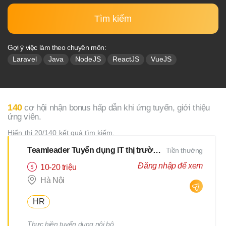
Tìm kiếm
Gợi ý việc làm theo chuyên môn:
Laravel
Java
NodeJS
ReactJS
VueJS
140
cơ hội nhận bonus hấp dẫn khi ứng tuyển, giới thiệu
ứng viên.
Hiển thị 20/140 kết quả tìm kiếm.
Teamleader Tuyển dụng IT thị trường Nhật
Tiền thưởng
Đăng nhập để xem
10-20 triệu
Hà Nội
HR
Thực hiện tuyển dụng nội bộ