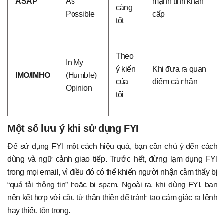
ASAP
As
mạnh tính khẩn
càng
Possible
cấp
tốt
Theo
In My
ý kiến
Khi đưa ra quan
IMO/IMHO
(Humble)
của
điểm cá nhân
Opinion
tôi
Một số lưu ý khi sử dụng FYI
Để sử dụng FYI một cách hiệu quả, bạn cần chú ý đến cách
dùng và ngữ cảnh giao tiếp. Trước hết, đừng lạm dụng FYI
trong mọi email, vì điều đó có thể khiến người nhận cảm thấy bị
“quá tải thông tin” hoặc bị spam. Ngoài ra, khi dùng FYI, bạn
nên kết hợp với câu từ thân thiện để tránh tạo cảm giác ra lệnh
hay thiếu tôn trọng.