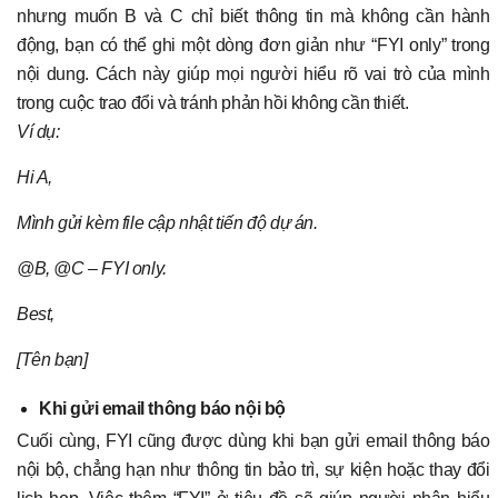
nhưng muốn B và C chỉ biết thông tin mà không cần hành
động, bạn có thể ghi một dòng đơn giản như “FYI only” trong
nội dung. Cách này giúp mọi người hiểu rõ vai trò của mình
trong cuộc trao đổi và tránh phản hồi không cần thiết.
Ví dụ:
Hi A,
Mình gửi kèm file cập nhật tiến độ dự án.
@B, @C – FYI only.
Best,
[Tên bạn]
Khi gửi email thông báo nội bộ
Cuối cùng, FYI cũng được dùng khi bạn gửi email thông báo
nội bộ, chẳng hạn như thông tin bảo trì, sự kiện hoặc thay đổi