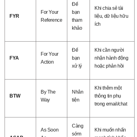
Để
Khi chia sẻ tài
For Your
bạn
FYR
liệu, dữ liệu hữu
Reference
tham
ích
khảo
Để
Khi cần người
For Your
FYA
bạn
nhận hành động
Action
xử lý
hoặc phản hồi
Khi thêm một
By The
Nhân
BTW
thông tin phụ
Way
tiện
trong email/chat
Càng
As Soon
Khi muốn nhấn
sớm