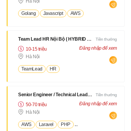
Hà Nội
Golang
Javascript
AWS
Team Lead HR Nội Bộ ( HYBRID 2Buổi/Tuần )
Tiền thưởng
Đăng nhập để xem
10-15 triệu
Hà Nội
TeamLead
HR
Senior Engineer / Technical Leader - N2 Tiếng Nhật - Lương upto $3000
Tiền thưởng
Đăng nhập để xem
50-70 triệu
Hà Nội
AWS
Laravel
PHP
...