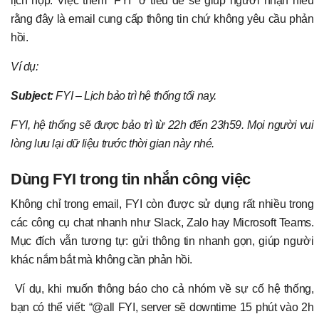
lịch họp. Việc thêm “FYI” ở tiêu đề sẽ giúp người nhận hiểu
rằng đây là email cung cấp thông tin chứ không yêu cầu phản
hồi.
Ví dụ:
Subject:
FYI – Lịch bảo trì hệ thống tối nay.
FYI, hệ thống sẽ được bảo trì từ 22h đến 23h59. Mọi người vui
lòng lưu lại dữ liệu trước thời gian này nhé.
Dùng FYI trong tin nhắn công việc
Không chỉ trong email, FYI còn được sử dụng rất nhiều trong
các công cụ chat nhanh như Slack, Zalo hay Microsoft Teams.
Mục đích vẫn tương tự: gửi thông tin nhanh gọn, giúp người
khác nắm bắt mà không cần phản hồi.
Ví dụ, khi muốn thông báo cho cả nhóm về sự cố hệ thống,
bạn có thể viết: “@all FYI, server sẽ downtime 15 phút vào 2h