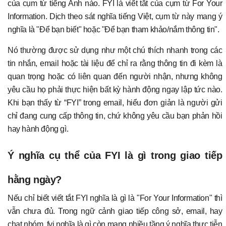
của cụm từ tiếng Anh nào.
F
YI là viết tắt của cụm từ For Your
Information. Dịch theo sát nghĩa tiếng Việt, cụm từ này mang ý
nghĩa là "Để bạn biết" hoặc "Để bạn tham khảo/nắm thông tin".
Nó thường được sử dụng như một chú thích nhanh trong các
tin nhắn, email hoặc tài liệu để chỉ ra rằng thông tin đi kèm là
quan trọng hoặc có liên quan đến người nhận, nhưng không
yêu cầu họ phải thực hiện bất kỳ hành động ngay lập tức nào.
Khi bạn thấy từ “FYI” trong email, hiểu đơn giản là người gửi
chỉ đang cung cấp thông tin, chứ không yêu cầu bạn phản hồi
hay hành động gì.
Ý nghĩa cụ thể của FYI là gì trong giao tiếp
hằng ngày?
Nếu chỉ biết viết tắt FYI nghĩa là gì là "For Your Information" thì
vẫn chưa đủ. Trong ngữ cảnh giao tiếp công sở, email, hay
chat nhóm, fyi nghĩa là gì còn mang nhiều tầng ý nghĩa thực tiễn