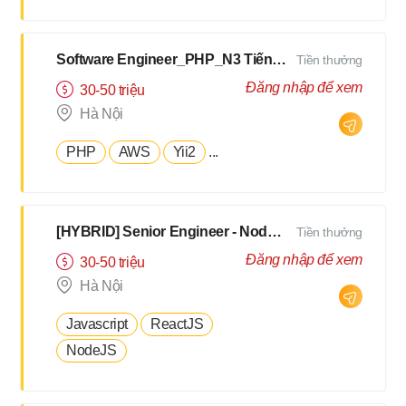
Software Engineer_PHP_N3 Tiếng Nhật [Salary up to $2500]
Tiền thưởng
Đăng nhập để xem
30-50 triệu
Hà Nội
PHP
AWS
Yii2
...
[HYBRID] Senior Engineer - NodeJS, TypeScript - N3 Tiếng Nhật [ Hà Nội/Đà Nẵng]
Tiền thưởng
Đăng nhập để xem
30-50 triệu
Hà Nội
Javascript
ReactJS
NodeJS