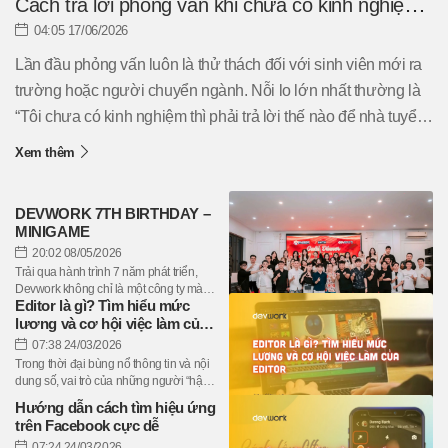
Cách trả lời phỏng vấn khi chưa có kinh nghiệm
hiệu quả
04:05 17/06/2026
Lần đầu phỏng vấn luôn là thử thách đối với sinh viên mới ra
trường hoặc người chuyển ngành. Nỗi lo lớn nhất thường là
“Tôi chưa có kinh nghiệm thì phải trả lời thế nào để nhà tuyển
dụng đánh giá cao?”. Thực tế, kinh nghiệm không phải yếu tố
Xem thêm
duy nhất quyết định cơ hội trúng tuyển. Nếu biết cách thể hiện
kỹ năng, thái độ và tiềm năng phát triển, bạn hoàn toàn có thể
DEVWORK 7TH BIRTHDAY –
ghi điểm trong mắt nhà tuyển dụng. Hãy cùng tìm hiểu cách trả
MINIGAME
lời phỏng vấn khi chưa có kinh nghiệm hiệu quả qua bài viết
20:02 08/05/2026
dưới đây....
Trải qua hành trình 7 năm phát triển,
Devwork không chỉ là một công ty mà
Editor là gì? Tìm hiểu mức
còn là nơi gắn kết những con người
lương và cơ hội việc làm của
cùng chí hướng 💙
Editor
07:38 24/03/2026
Trong thời đại bùng nổ thông tin và nội
dung số, vai trò của những người “hậu
kỳ” - những người gọt giũa, định hình và
Hướng dẫn cách tìm hiệu ứng
biến các ý tưởng thô thành những sản
trên Facebook cực dễ
phẩm hoàn chỉnh - ngày càng trở nên
07:24 24/03/2026