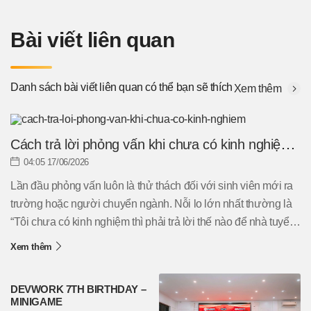
Bài viết liên quan
Danh sách bài viết liên quan có thể bạn sẽ thích
Xem thêm
Cách trả lời phỏng vấn khi chưa có kinh nghiệm
hiệu quả
04:05 17/06/2026
Lần đầu phỏng vấn luôn là thử thách đối với sinh viên mới ra
trường hoặc người chuyển ngành. Nỗi lo lớn nhất thường là
“Tôi chưa có kinh nghiệm thì phải trả lời thế nào để nhà tuyển
dụng đánh giá cao?”. Thực tế, kinh nghiệm không phải yếu tố
Xem thêm
duy nhất quyết định cơ hội trúng tuyển. Nếu biết cách thể hiện
kỹ năng, thái độ và tiềm năng phát triển, bạn hoàn toàn có thể
DEVWORK 7TH BIRTHDAY –
ghi điểm trong mắt nhà tuyển dụng. Hãy cùng tìm hiểu cách trả
MINIGAME