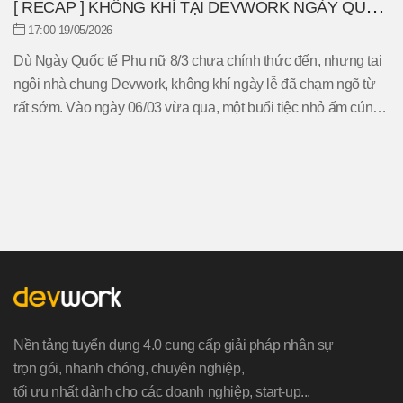
[ RECAP ] KHÔNG KHÍ TẠI DEVWORK NGÀY QUỐC
TẾ PHỤ NỮ 08/03
17:00 19/05/2026
Dù Ngày Quốc tế Phụ nữ 8/3 chưa chính thức đến, nhưng tại
ngôi nhà chung Devwork, không khí ngày lễ đã chạm ngõ từ
rất sớm. Vào ngày 06/03 vừa qua, một buổi tiệc nhỏ ấm cúng
và đầy bất ngờ đã được tổ chức ngay tại văn phòng để tôn
vinh những bóng hồng tuyệt vời của công ty.
Nền tảng tuyển dụng 4.0 cung cấp giải pháp nhân sự
trọn gói, nhanh chóng, chuyên nghiệp,
tối ưu nhất dành cho các doanh nghiệp, start-up...