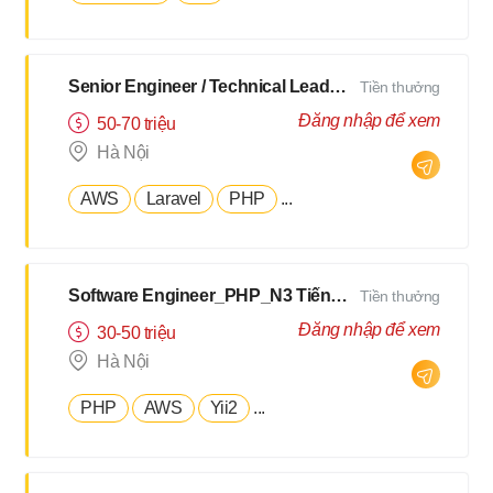
Senior Engineer / Technical Leader - N2 Tiếng Nhật - Lương upto $3000
Tiền thưởng
Đăng nhập để xem
50-70 triệu
Hà Nội
AWS
Laravel
PHP
...
Software Engineer_PHP_N3 Tiếng Nhật [Salary up to $2500]
Tiền thưởng
Đăng nhập để xem
30-50 triệu
Hà Nội
PHP
AWS
Yii2
...