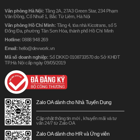
Văn phòng Hà Nội:
Tầng 2A, 27A3 Green Star, 234 Phạm
Văn Đồng, Cổ Nhuế 1, Bắc Từ Liêm, Hà Nội
Văn phòng Hồ Chí Minh:
Tầng 4, tòa nhà Kicotrans, số 5
Đống Đa, phường Tân Sơn Hòa, thành phố Hồ Chí Minh
Hotline:
0888 948 269
Email:
hello@devwork.vn
Mã số doanh nghiệp:
Số DKKD 0108733570 do Sở KHĐT
TP.Hà Nội cấp ngày 09/05/2019
Zalo OA dành cho Nhà Tuyển Dụng
Cập nhật thông tin mới , khuyến mãi và tư
vấn 24/7 từ Zalo OA
Zalo OA dành cho HR và Ứng viên