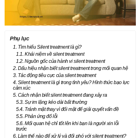
Phụ lục
1. Tìm hiểu Silent treatment là gì?
1.1. Khái niệm về silent treatment
1.2. Nguồn gốc của hành vi silent treatment
2. Dấu hiệu nhận biết silent treatment trong mối quan hệ
3. Tác động tiêu cực của silent treatment
4. Silent treatment là gì trong tình yêu? Hình thức bạo lực
cảm xúc
5. Cách nhận biết silent treatment đang xảy ra
5.3. Sự im lặng kéo dài bất thường
5.4. Tránh mặt thay vì đối mặt để giải quyết vấn đề
5.5. Phản ứng đổ lỗi
5.6. Mối quan hệ chỉ tốt lên khi bạn là người xin lỗi
trước
6. Làm thế nào để xử lý và đối phó với silent treatment?