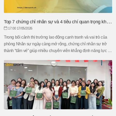
Top 7 chứng chỉ nhân sự và 4 tiêu chí quan trọng khi
lựa chọn khóa học
17:00 17/05/2026
Trong bối cảnh thị trường lao động cạnh tranh và vai trò của
phòng Nhân sự ngày càng mở rộng, chứng chỉ nhân sự trở
thành “tấm vé” giúp nhiều chuyên viên khẳng định năng lực và
gia tăng lợi thế nghề nghiệp. Bài viết dưới đây Devwork sẽ
cung cấp một góc nhìn toàn diện về chứng chỉ ngành nhân
sự, đối tượng phù hợp, lý do nên sở hữu, tiêu chí lựa chọn
khóa học và những lưu ý quan trọng trước khi đăng ký.