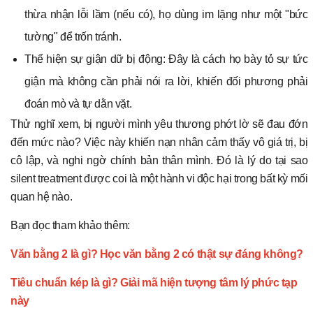
thừa nhận lỗi lầm (nếu có), họ dùng im lặng như một "bức
tường" để trốn tránh.
Thể hiện sự giận dữ bị động: Đây là cách họ bày tỏ sự tức
giận mà không cần phải nói ra lời, khiến đối phương phải
đoán mò và tự dằn vặt.
Thử nghĩ xem, bị người mình yêu thương phớt lờ sẽ đau đớn
đến mức nào? Việc này khiến nạn nhân cảm thấy vô giá trị, bị
cô lập, và nghi ngờ chính bản thân mình. Đó là lý do tại sao
silent treatment được coi là một hành vi độc hại trong bất kỳ mối
quan hệ nào.
Bạn đọc tham khảo thêm:
Văn bằng 2 là gì? Học văn bằng 2 có thật sự đáng không?
Tiêu chuẩn kép là gì? Giải mã hiện tượng tâm lý phức tạp
này