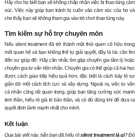
Hãy cho họ biết bạn sẽ không chấp nhận việc bị thao túng cảm
xúc. Việc này giúp bạn tránh bị cuốn vào cảm xúc của họ và
cho thấy bạn sẽ không tham gia vào trò chơi thao túng này.
Tìm kiếm sự hỗ trợ chuyên môn
Nếu silent treatment đã trở thành một thói quen cố hữu trong
mối quan hệ và bạn không thể tự giải quyết, đây là lúc cần tìm
đến sự giúp đỡ. Hãy cân nhắc tìm gặp chuyên gia tâm lý hoặc
chuyên gia tư vấn hôn nhân. Chuyên gia có thể giúp cả hai học
được cách giao tiếp hiệu quả hơn, đặc biệt là cách bày tỏ sự
giận dữ một cách tích cực và xây dựng. Ngoài ra, việc tư vấn
cá nhân cũng rất quan trọng, giúp bạn tăng cường sức mạnh
tinh thần, hiểu rõ giá trị bản thân, và có đủ dũng khí để đưa ra
quyết định lành mạnh nhất cho mình.
Kết luận
Qua bài viết này, hẳn bạn đã hiểu rõ
silent treatment là gì
? Đó