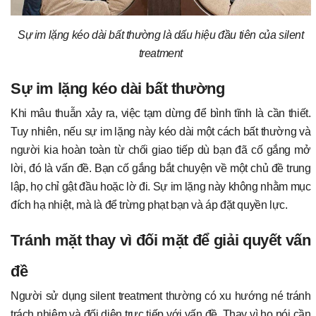
Sự im lặng kéo dài bất thường là dấu hiệu đầu tiên của silent
treatment
Sự im lặng kéo dài bất thường
Khi mâu thuẫn xảy ra, việc tạm dừng để bình tĩnh là cần thiết.
Tuy nhiên, nếu sự im lặng này kéo dài một cách bất thường và
người kia hoàn toàn từ chối giao tiếp dù bạn đã cố gắng mở
lời, đó là vấn đề. Bạn cố gắng bắt chuyện về một chủ đề trung
lập, họ chỉ gật đầu hoặc lờ đi. Sự im lặng này không nhằm mục
đích hạ nhiệt, mà là để trừng phạt bạn và áp đặt quyền lực.
Tránh mặt thay vì đối mặt để giải quyết vấn
đề
Người sử dụng silent treatment thường có xu hướng né tránh
trách nhiệm và đối diện trực tiếp với vấn đề. Thay vì họ nói cần