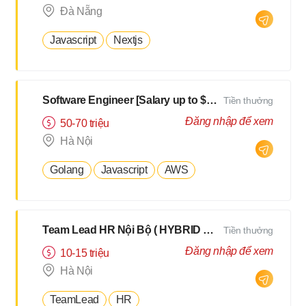
Đà Nẵng
Javascript
Nextjs
Software Engineer [Salary up to $3000]
Tiền thưởng
Đăng nhập để xem
50-70 triệu
Hà Nội
Golang
Javascript
AWS
Team Lead HR Nội Bộ ( HYBRID 2Buổi/Tuần )
Tiền thưởng
Đăng nhập để xem
10-15 triệu
Hà Nội
TeamLead
HR