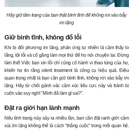
Hãy giữ tâm trạng của bạn thật bình tĩnh để không rơi vào bẫy
im lặng
Giữ bình tĩnh, không đổ lỗi
Khi bị đối phương im lặng, phản ứng tự nhiên là cảm thấy lo
lắng, tội lỗi và cố gắng làm mọi thứ để họ nói chuyện lại. Đừng
làm thế! Việc bạn xin lỗi chỉ củng cố hành vi thao túng của họ,
khiến họ tin rằng silent treatment là công cụ hiệu quả. Điều
quan trọng nhất là bạn cần giữ bình tĩnh, không rơi vào bẫy im
lặng. Hãy từ chối gánh vác cảm xúc tiêu cực này và tránh bị
cuốn vào suy nghĩ "Mình đã làm gì sai?".
Đặt ra giới hạn lành mạnh
Nếu tình trạng này xảy ra nhiều lần, bạn cần đặt ranh giới cảm
xúc.Im lặng không thể là cách “thắng cuộc” trong mối quan hệ.