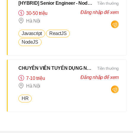
[HYBRID] Senior Engineer - NodeJS, TypeScript - N3 Tiếng Nhật [ Hà Nội/Đà Nẵng]
Tiền thưởng
Đăng nhập để xem
30-50 triệu
Hà Nội
Javascript
ReactJS
NodeJS
CHUYÊN VIÊN TUYỂN DỤNG NỘI BỘ HYBRID 2Buổi/Tuần
Tiền thưởng
Đăng nhập để xem
7-10 triệu
Hà Nội
HR