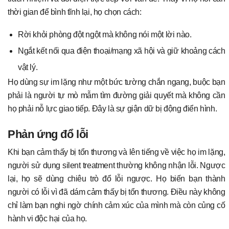
thời gian để bình tĩnh lại, họ chọn cách:
Rời khỏi phòng đột ngột mà không nói một lời nào.
Ngắt kết nối qua điện thoại/mạng xã hội và giữ khoảng cách
vật lý.
Họ dùng sự im lặng như một bức tường chắn ngang, buộc bạn
phải là người tự mò mẫm tìm đường giải quyết mà không cần
họ phải nỗ lực giao tiếp. Đây là sự giận dữ bị động điển hình.
Phản ứng đổ lỗi
Khi bạn cảm thấy bị tổn thương và lên tiếng về việc họ im lặng,
người sử dụng silent treatment thường không nhận lỗi. Ngược
lại, họ sẽ dùng chiêu trò đổ lỗi ngược. Họ biến bạn thành
người có lỗi vì đã dám cảm thấy bị tổn thương. Điều này không
chỉ làm bạn nghi ngờ chính cảm xúc của mình mà còn củng cố
hành vi độc hại của họ.