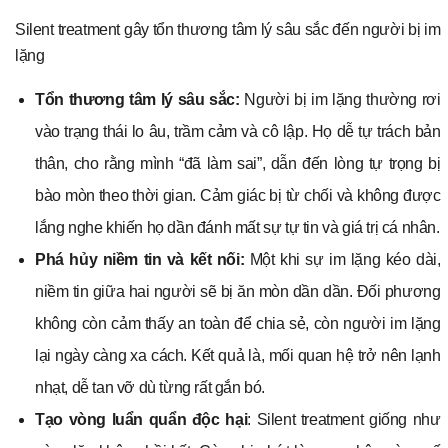
Silent treatment gây tổn thương tâm lý sâu sắc đến người bị im
lặng
Tổn thương tâm lý sâu sắc:
Người bị im lặng thường rơi
vào trạng thái lo âu, trầm cảm và cô lập. Họ dễ tự trách bản
thân, cho rằng mình “đã làm sai”, dẫn đến lòng tự trọng bị
bào mòn theo thời gian. Cảm giác bị từ chối và không được
lắng nghe khiến họ dần đánh mất sự tự tin và giá trị cá nhân.
Phá hủy niềm tin và kết nối:
Một khi sự im lặng kéo dài,
niềm tin giữa hai người sẽ bị ăn mòn dần dần. Đối phương
không còn cảm thấy an toàn để chia sẻ, còn người im lặng
lại ngày càng xa cách. Kết quả là, mối quan hệ trở nên lạnh
nhạt, dễ tan vỡ dù từng rất gắn bó.
Tạo vòng luẩn quẩn độc hại
:
Silent treatment giống như