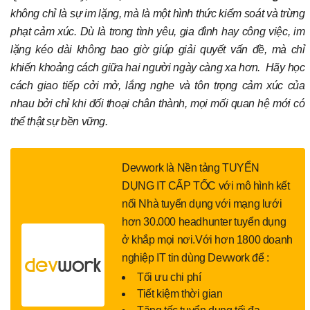
không chỉ là sự im lặng, mà là một hình thức kiểm soát và trừng
phạt cảm xúc. Dù là trong tình yêu, gia đình hay công việc, im
lặng kéo dài không bao giờ giúp giải quyết vấn đề, mà chỉ
khiến khoảng cách giữa hai người ngày càng xa hơn. Hãy học
cách giao tiếp cởi mở, lắng nghe và tôn trọng cảm xúc của
nhau bởi chỉ khi đối thoại chân thành, mọi mối quan hệ mới có
thể thật sự bền vững.
Devwork là Nền tảng TUYỂN
DỤNG IT CẤP TỐC với mô hình kết
nối Nhà tuyển dụng với mạng lưới
hơn 30.000 headhunter tuyển dụng
ở khắp mọi nơi.Với hơn 1800 doanh
nghiệp IT tin dùng Devwork để :
Tối ưu chi phí
Tiết kiệm thời gian