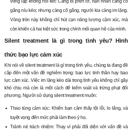
vòng lặp không hồi kết: Càng bị phớt lờ, nạn nhân càng cố
gắng níu kéo; nhưng càng cố gắng, người kia càng im lặng.
Vòng tròn này không chỉ hút cạn năng lượng cảm xúc, mà
còn khiến cả hai kiệt sức trong chính mối quan hệ của mình.
Silent treatment là gì trong tình yêu? Hình
thức bạo lực cảm xúc
Khi nói về silent treatment là gì trong tình yêu, chúng ta đang đề
cập đến một vấn đề nghiêm trọng: bạo lực tinh thần hay bạo
lực cảm xúc. Việc im lặng kéo dài trong tình yêu không chỉ gây
khó chịu mà còn là một cách để kiểm soát và trừng phạt đối
phương. Người sử dụng silent treatment muốn:
Thao túng cảm xúc: Khiến bạn cảm thấy tội lỗi, lo lắng, và
tuyệt vọng đến mức phải làm theo ý họ.
Tránh né trách nhiệm: Thay vì phải đối diện với vấn đề và