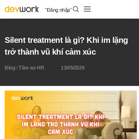
"Đăng nhập"
Silent treatment là gì? Khi im lặng
trở thành vũ khí cảm xúc
Blog
/
Tâm sự HR
13/05/2026