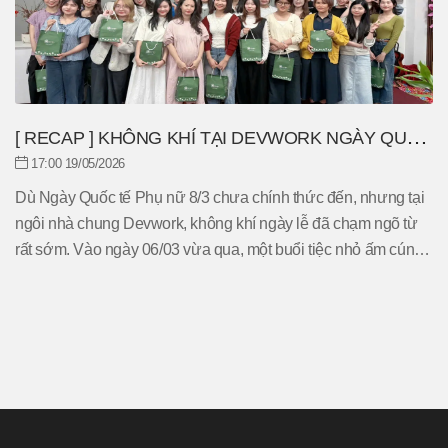
[ RECAP ] KHÔNG KHÍ TẠI DEVWORK NGÀY QUỐC
TẾ PHỤ NỮ 08/03
17:00 19/05/2026
Dù Ngày Quốc tế Phụ nữ 8/3 chưa chính thức đến, nhưng tại
ngôi nhà chung Devwork, không khí ngày lễ đã chạm ngõ từ
rất sớm. Vào ngày 06/03 vừa qua, một buổi tiệc nhỏ ấm cúng
và đầy bất ngờ đã được tổ chức ngay tại văn phòng để tôn
vinh những bóng hồng tuyệt vời của công ty.