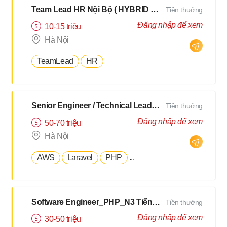
Team Lead HR Nội Bộ ( HYBRID 2Buổi/Tuần )
Tiền thưởng
Đăng nhập để xem
10-15 triệu
Hà Nội
TeamLead
HR
Senior Engineer / Technical Leader - N2 Tiếng Nhật - Lương upto $3000
Tiền thưởng
Đăng nhập để xem
50-70 triệu
Hà Nội
AWS
Laravel
PHP
...
Software Engineer_PHP_N3 Tiếng Nhật [Salary up to $2500]
Tiền thưởng
Đăng nhập để xem
30-50 triệu