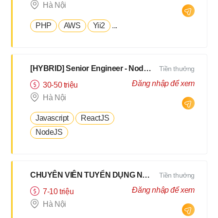
Hà Nội
PHP
AWS
Yii2
...
[HYBRID] Senior Engineer - NodeJS, TypeScript - N3 Tiếng Nhật [ Hà Nội/Đà Nẵng]
Tiền thưởng
Đăng nhập để xem
30-50 triệu
Hà Nội
Javascript
ReactJS
NodeJS
CHUYÊN VIÊN TUYỂN DỤNG NỘI BỘ HYBRID 2Buổi/Tuần
Tiền thưởng
Đăng nhập để xem
7-10 triệu
Hà Nội