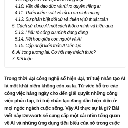
4.10. Vấn đề đạo đức và rủi ro quyền riêng tư
4.11. Thiếu kiểm soát và rủi ro an ninh mạng
4.12. Sự phân biệt đối xử và thiên vị từ thuật toán
5. Cách sử dụng AI một cách thông minh và hiệu quả
5.13. Hiểu rõ công cụ mình đang dùng
5.14. Kết hợp giữa con người và AI
5.15. Cập nhật kiến thức AI liên tục
6. AI trong tương lai: Cơ hội hay thách thức?
7. Kết luận
Trong thời đại công nghệ số hiện đại, trí tuệ nhân tạo AI
là một khái niệm không còn xa lạ. Từ việc hỗ trợ các
công việc hàng ngày cho đến giải quyết những công
việc phức tạp, trí tuệ nhân tạo đang dần hiện diện ở
mọi ngóc ngách cuộc sống. Vậy AI thực sự là gì? Bài
viết này Devwork sẽ cung cấp một cái nhìn tổng quan
về AI và những ứng dụng tiêu biểu của nó trong cuộc