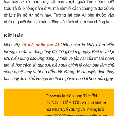
loại hay sẽ trở thành một cỗ máy vượt ngoài tầm kiểm soát?
Câu trả lời không nằm ở AI, mà nằm ở cách chúng ta đối xử và
phát triển nó từ hôm nay. Tương lai của AI phụ thuộc vào
những quyết định và hành động có trách nhiệm của chúng ta.
Kết luận
Như vậy,
trí tuệ nhân tạo AI
không còn là khái niệm viễn
tưởng, mà đã và đang thay đổi thế giới từng ngày. Biết rõ về lợi
ích, hiểu đúng các ứng dụng, ý thức về tác hại của trí tuệ nhân
tạo và học cách sử dụng AI hiệu quả chính là cách bạn làm chủ
công nghệ thay vì bị nó dẫn dắt. Đừng để AI quyết định thay
bạn, hãy để nó hỗ trợ bạn trở thành phiên bản tốt hơn mỗi ngày.
Devwork là Nền tảng TUYỂN
DỤNG IT CẤP TỐC với mô hình kết
nối Nhà tuyển dụng với mạng lưới