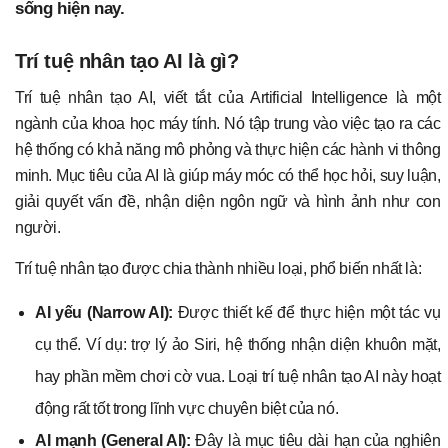
sống hiện nay.
Trí tuệ nhân tạo AI là gì?
Trí tuệ nhân tạo AI, viết tắt của Artificial Intelligence là một
ngành của khoa học máy tính. Nó tập trung vào việc tạo ra các
hệ thống có khả năng mô phỏng và thực hiện các hành vi thông
minh. Mục tiêu của AI là giúp máy móc có thể học hỏi, suy luận,
giải quyết vấn đề, nhận diện ngôn ngữ và hình ảnh như con
người.
Trí tuệ nhân tạo được chia thành nhiều loại, phổ biến nhất là:
AI yếu (Narrow AI):
Được thiết kế để thực hiện một tác vụ
cụ thể. Ví dụ: trợ lý ảo Siri, hệ thống nhận diện khuôn mặt,
hay phần mềm chơi cờ vua. Loại trí tuệ nhân tạo AI này hoạt
động rất tốt trong lĩnh vực chuyên biệt của nó.
AI mạnh (General AI):
Đây là mục tiêu dài hạn của nghiên