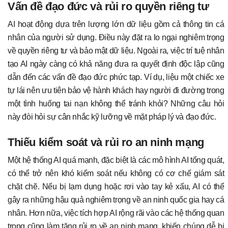
Vấn đề đạo đức và rủi ro quyền riêng tư
AI hoạt động dựa trên lượng lớn dữ liệu gồm cả thông tin cá
nhân của người sử dụng. Điều này đặt ra lo ngại nghiêm trọng
về quyền riêng tư và bảo mật dữ liệu. Ngoài ra, việc trí tuệ nhân
tạo AI ngày càng có khả năng đưa ra quyết định độc lập cũng
dẫn đến các vấn đề đạo đức phức tạp. Ví dụ, liệu một chiếc xe
tự lái nên ưu tiên bảo vệ hành khách hay người đi đường trong
một tình huống tai nạn không thể tránh khỏi? Những câu hỏi
này đòi hỏi sự cân nhắc kỹ lưỡng về mặt pháp lý và đạo đức.
Thiếu kiểm soát và rủi ro an ninh mạng
Một hệ thống AI quá mạnh, đặc biệt là các mô hình AI tổng quát,
có thể trở nên khó kiểm soát nếu không có cơ chế giám sát
chặt chẽ. Nếu bị lạm dụng hoặc rơi vào tay kẻ xấu, AI có thể
gây ra những hậu quả nghiêm trọng về an ninh quốc gia hay cá
nhân. Hơn nữa, việc tích hợp AI rộng rãi vào các hệ thống quan
trọng cũng làm tăng rủi ro về an ninh mạng, khiến chúng dễ bị