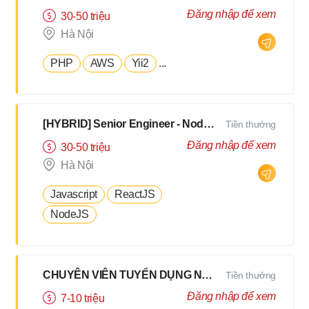
Đăng nhập để xem
30-50 triệu
Hà Nội
PHP
AWS
Yii2
...
[HYBRID] Senior Engineer - NodeJS, TypeScript - N3 Tiếng Nhật [ Hà Nội/Đà Nẵng]
Tiền thưởng
Đăng nhập để xem
30-50 triệu
Hà Nội
Javascript
ReactJS
NodeJS
CHUYÊN VIÊN TUYỂN DỤNG NỘI BỘ HYBRID 2Buổi/Tuần
Tiền thưởng
Đăng nhập để xem
7-10 triệu