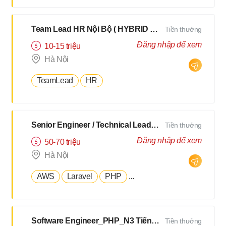
Team Lead HR Nội Bộ ( HYBRID 2Buổi/Tuần )
Tiền thưởng
Đăng nhập để xem
10-15 triệu
Hà Nội
TeamLead
HR
Senior Engineer / Technical Leader - N2 Tiếng Nhật - Lương upto $3000
Tiền thưởng
Đăng nhập để xem
50-70 triệu
Hà Nội
AWS
Laravel
PHP
...
Software Engineer_PHP_N3 Tiếng Nhật [Salary up to $2500]
Tiền thưởng