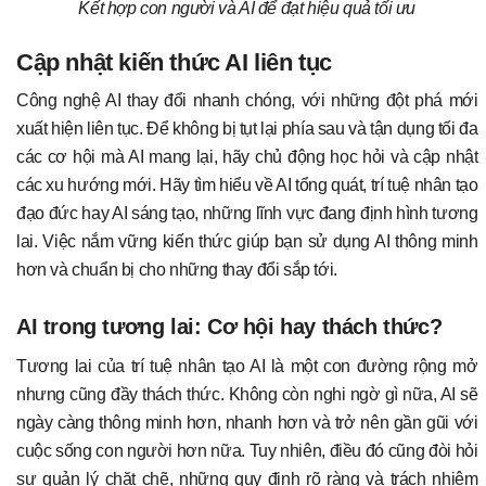
Kết hợp con người và AI để đạt hiệu quả tối ưu
Cập nhật kiến thức AI liên tục
Công nghệ AI thay đổi nhanh chóng, với những đột phá mới
xuất hiện liên tục. Để không bị tụt lại phía sau và tận dụng tối đa
các cơ hội mà AI mang lại, hãy chủ động học hỏi và cập nhật
các xu hướng mới. Hãy tìm hiểu về AI tổng quát, trí tuệ nhân tạo
đạo đức hay AI sáng tạo, những lĩnh vực đang định hình tương
lai. Việc nắm vững kiến thức giúp bạn sử dụng AI thông minh
hơn và chuẩn bị cho những thay đổi sắp tới.
AI trong tương lai: Cơ hội hay thách thức?
Tương lai của trí tuệ nhân tạo AI là một con đường rộng mở
nhưng cũng đầy thách thức. Không còn nghi ngờ gì nữa, AI sẽ
ngày càng thông minh hơn, nhanh hơn và trở nên gần gũi với
cuộc sống con người hơn nữa. Tuy nhiên, điều đó cũng đòi hỏi
sự quản lý chặt chẽ, những quy định rõ ràng và trách nhiệm