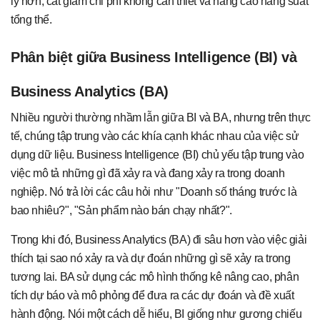
lý hơn, cắt giảm chi phí không cần thiết và nâng cao năng suất
tổng thể.
Phân biệt giữa Business Intelligence (BI) và
Business Analytics (BA)
Nhiều người thường nhầm lẫn giữa BI và BA, nhưng trên thực
tế, chúng tập trung vào các khía cạnh khác nhau của việc sử
dụng dữ liệu. Business Intelligence (BI) chủ yếu tập trung vào
việc mô tả những gì đã xảy ra và đang xảy ra trong doanh
nghiệp. Nó trả lời các câu hỏi như "Doanh số tháng trước là
bao nhiêu?", "Sản phẩm nào bán chạy nhất?".
Trong khi đó, Business Analytics (BA) đi sâu hơn vào việc giải
thích tại sao nó xảy ra và dự đoán những gì sẽ xảy ra trong
tương lai. BA sử dụng các mô hình thống kê nâng cao, phân
tích dự báo và mô phỏng để đưa ra các dự đoán và đề xuất
hành động. Nói một cách dễ hiểu, BI giống như gương chiếu