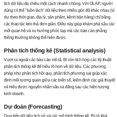
tích dữ liệu đa chiều một cách nhanh chóng. Với OLAP, người
dùng có thể "luồn lách" dữ liệu theo nhiều góc độ khác nhau (ví
dụ: theo thời gian, địa lý, sản phẩm, kênh bán hàng) chỉ bằng
các thao tác kéo thả đơn giản. Điều này giúp khám phá sâu các
mối quan hệ và xu hướng phức tạp mà các báo cáo phẳng
thông thường không thể hiện được.
Phân tích thống kê (Statistical analysis)
Vượt ra ngoài các báo cáo mô tả, BI còn tích hợp các kỹ thuật
phân tích thống kê để hiểu rõ hơn về dữ liệu. Các phương
pháp như phân tích hồi quy, phân tích phương sai giúp xác
định mối tương quan giữa các biến số, kiểm định các giả thuyết
và hiểu được nguyên nhân sâu xa đằng sau các hiện tượng
kinh doanh.
Dự đoán (Forecasting)
Dựa trên dữ liệu lịch sử và các mô hình thống kê, BI có khả