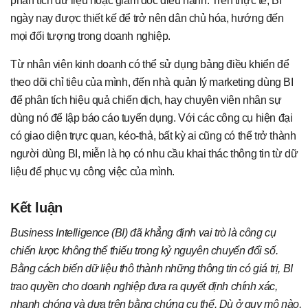
phân tích dữ liệu hoặc giám đốc điều hành. Trên thực tế, BI
ngày nay được thiết kế để trở nên dân chủ hóa, hướng đến
mọi đối tượng trong doanh nghiệp.
Từ nhân viên kinh doanh có thể sử dụng bảng điều khiển để
theo dõi chỉ tiêu của mình, đến nhà quản lý marketing dùng BI
để phân tích hiệu quả chiến dịch, hay chuyên viên nhân sự
dùng nó để lập báo cáo tuyển dụng. Với các công cụ hiện đại
có giao diện trực quan, kéo-thả, bất kỳ ai cũng có thể trở thành
người dùng BI, miễn là họ có nhu cầu khai thác thông tin từ dữ
liệu để phục vụ công việc của mình.
Kết luận
Business Intelligence (BI) đã khẳng định vai trò là công cụ
chiến lược không thể thiếu trong kỷ nguyên chuyển đổi số.
Bằng cách biến dữ liệu thô thành những thông tin có giá trị, BI
trao quyền cho doanh nghiệp đưa ra quyết định chính xác,
nhanh chóng và dựa trên bằng chứng cụ thể. Dù ở quy mô nào,