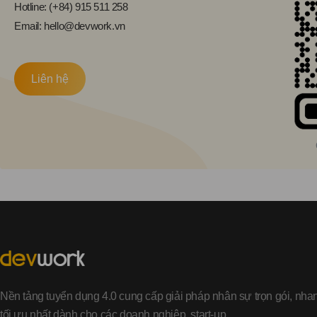
Hotline: (+84) 915 511 258
Email: hello@devwork.vn
Liên hệ
Nền tảng tuyển dụng 4.0 cung cấp giải pháp nhân sự trọn gói, nha
tối ưu nhất dành cho các doanh nghiệp, start-up...