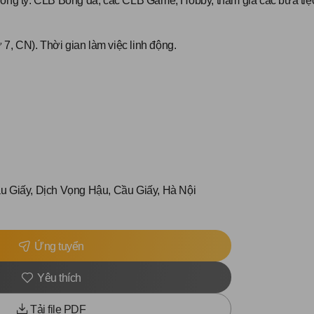
Công ty: CLB Bóng đá, các CLB Game, Hobby, tham gia các bữa tiệc
 7, CN). Thời gian làm việc linh động.
 Giấy, Dịch Vọng Hậu, Cầu Giấy, Hà Nội
Ứng tuyển
Yêu thích
Tải file PDF