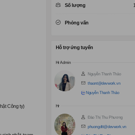
Số lượng
Phỏng vấn
Hỗ trợ ứng tuyển
Hr Admin
Nguyễn Thanh Thảo
thaont@devwork.vn
Nguyễn Thanh Thảo
hật Công ty)
Hr
Đào Thị Thu Phương
phuongdtt@devwork.vn