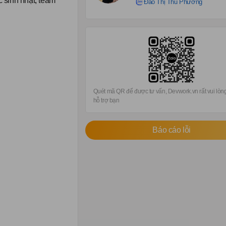
 sinh nhật, team
Đào Thị Thu Phương
Quét mã QR để được tư vấn, Devwork.vn rất vui lò
hỗ trợ bạn
Báo cáo lỗi