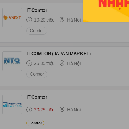
IT Comtor
10-20 triệu
Hà Nội
Comtor
IT COMTOR (JAPAN MARKET)
25-35 triệu
Hà Nội
Comtor
IT Comtor
20-25 triệu
Hà Nội
Comtor