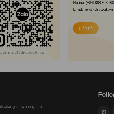
Hotline: (+84) 888 948 26
Email: hello@devwork.vn
Liên hệ
Quét mã QR để được tư vấn
Follo
nh chóng, chuyên nghiệp,