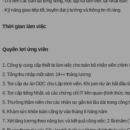
- Ưu tiên các bạn đã từng sống, học tập và làm việc tại Nhật Bản
- Kỹ năng giao tiếp tốt, truyền đạt ý tưởng và thông tin rõ ràng
Thời gian làm việc
Quyền lợi ứng viên
1. Công ty cung cấp thiết bị làm việc cho toàn bộ nhân viên chính
2. Tổng thu nhập một năm: 14++ tháng lương
3. Trợ cấp dự án ODC cho Lập trình viên. Khi join dự án bắt đầu từ
4. Trợ cấp tiếng Nhật, và các chứng chỉ IT liên quan (hình thức: trợ
5. Thưởng thâm niên cho các nhân sự gắn bó lâu dài trong công t
6. Khám sức khỏe toàn công ty vào tháng 6 hàng năm
7. Xét tăng lương theo năng lực và kết quả công việc: 2 lần/năm 