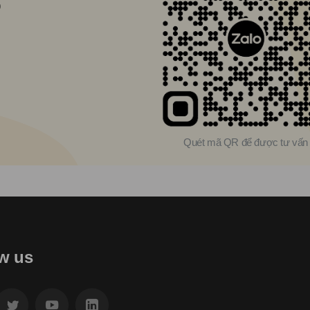
9
Quét mã QR để được tư vấn
w us