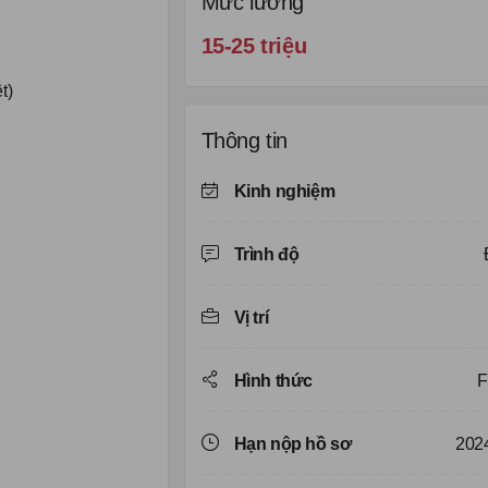
Mức lương
15-25 triệu
t)
Thông tin
Kinh nghiệm
Trình độ
Vị trí
Hình thức
F
Hạn nộp hồ sơ
202