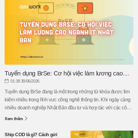
Tuyển dụng BrSe: Cơ hội việc làm lương cao
ngành IT Nhật Bản
01:38 30/06/2026
Tuyển dụng BrSe đang là một trong những từ khóa được tìm
kiếm nhiều trong lĩnh vực công nghệ thông tin. Khi ngày càng
nhiều doanh nghiệp Nhật Bản đầu tư và hợp tác với các công
ty phần mềm Việt Nam, nhu cầu tìm kiếm kỹ sư cầu nối ngày
Xem thêm
càng tăng mạnh. Không chỉ sở hữu mức thu nhập hấp dẫn, vị
trí BrSE còn mang đến cơ hội làm việc trong môi trường quốc
Ship COD là gì? Cách gửi