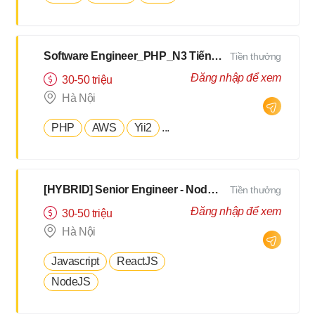
Software Engineer_PHP_N3 Tiếng Nhật [Salary up to $2500]
Tiền thưởng
Đăng nhập để xem
30-50 triệu
Hà Nội
PHP
AWS
Yii2
...
[HYBRID] Senior Engineer - NodeJS, TypeScript - N3 Tiếng Nhật [ Hà Nội/Đà Nẵng]
Tiền thưởng
Đăng nhập để xem
30-50 triệu
Hà Nội
Javascript
ReactJS
NodeJS