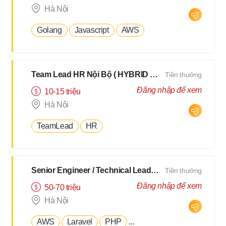
Hà Nội
Golang
Javascript
AWS
Team Lead HR Nội Bộ ( HYBRID 2Buổi/Tuần )
Tiền thưởng
Đăng nhập để xem
10-15 triệu
Hà Nội
TeamLead
HR
Senior Engineer / Technical Leader - N2 Tiếng Nhật - Lương upto $3000
Tiền thưởng
Đăng nhập để xem
50-70 triệu
Hà Nội
AWS
Laravel
PHP
...