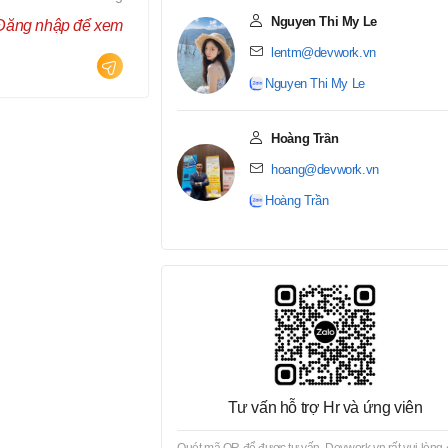
Nguyen Thi My Le
Đăng nhập để xem
lentm@devwork.vn
Nguyen Thi My Le
Hoàng Trần
hoang@devwork.vn
Hoàng Trần
Tư vấn hỗ trợ Hr và ứng viên