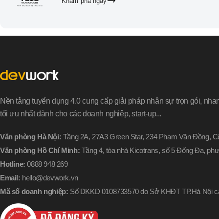
Khám phá ngay
Nền tảng tuyển dụng 4.0 cung cấp giải pháp nhân sự trọn gói, nha
tối ưu nhất dành cho các doanh nghiệp, start-up...
Văn phòng Hà Nội:
Tầng 2A, 27A3 Green Star, 234 Phạm Văn Đồng, Cổ
Văn phòng Hồ Chí Minh:
Tầng 4, tòa nhà Kicotrans, số 5 Đống Đa, p
Hotline:
0888 948 269
Email:
hello@devwork.vn
Mã số doanh nghiệp:
Số DKKD 0108733570 do Sở KHĐT TP.Hà Nội cấ