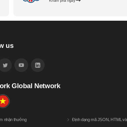
Khám phá ngay
w us
ork Global Network
àm nhận thưởng
Định dạng mã JSON, HTML v