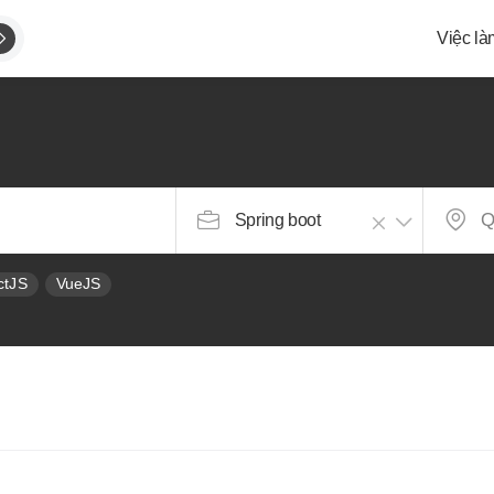
Việc là
g
Spring boot
ctJS
VueJS