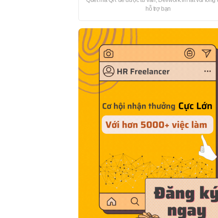
Quét mã QR để được tư vấn, Devwork.vn rất vui lòng
hỗ trợ bạn