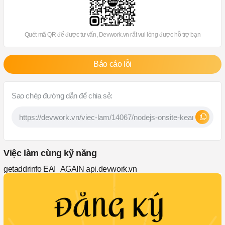
Quét mã QR để được tư vấn, Devwork.vn rất vui lòng được hỗ trợ bạn
Báo cáo lỗi
Sao chép đường dẫn để chia sẻ:
Việc làm cùng kỹ năng
getaddrinfo EAI_AGAIN api.devwork.vn