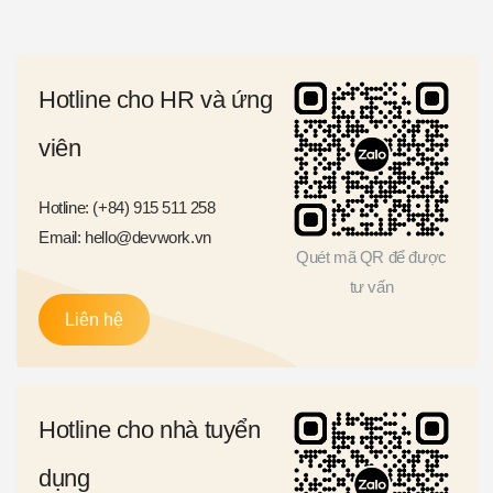
Hotline cho HR và ứng
viên
Hotline: (+84) 915 511 258
Email: hello@devwork.vn
Quét mã QR để được
tư vấn
Liên hệ
Hotline cho nhà tuyển
dụng