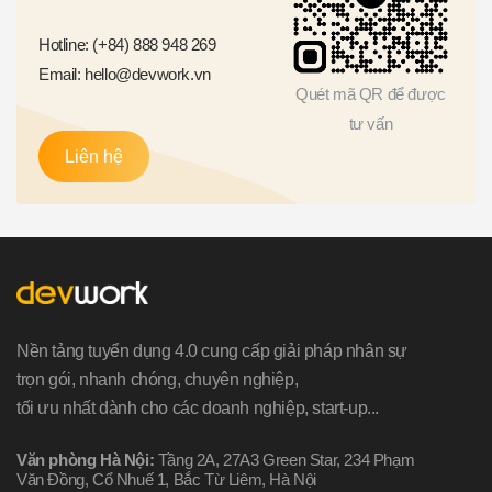
Hotline: (+84) 888 948 269
Email: hello@devwork.vn
Quét mã QR để được
tư vấn
Liên hệ
Nền tảng tuyển dụng 4.0 cung cấp giải pháp nhân sự
trọn gói, nhanh chóng, chuyên nghiệp,
tối ưu nhất dành cho các doanh nghiệp, start-up...
Văn phòng Hà Nội:
Tầng 2A, 27A3 Green Star, 234 Phạm
Văn Đồng, Cổ Nhuế 1, Bắc Từ Liêm, Hà Nội