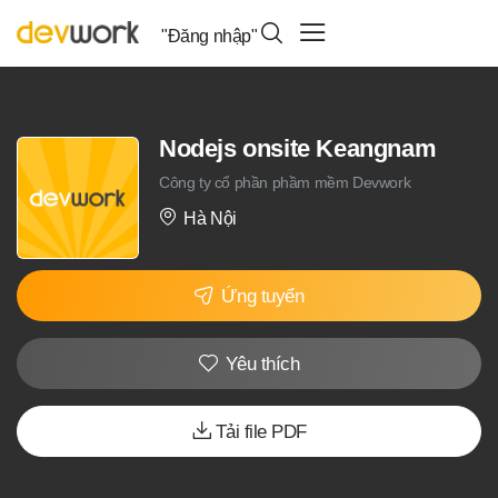
"Đăng nhập"
Nodejs onsite Keangnam
Công ty cổ phần phầm mềm Devwork
Hà Nội
Ứng tuyển
Yêu thích
Tải file PDF