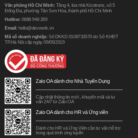
Văn phòng Hồ Chí Minh:
Tầng 4, tòa nhà Kicotrans, số 5
Đống Đa, phường Tân Sơn Hòa, thành phố Hồ Chí Minh
Hotline:
0888 948 269
Email:
hello@devwork.vn
Mã số doanh nghiệp:
Số DKKD 0108733570 do Sở KHĐT
TP.Hà Nội cấp ngày 09/05/2019
Zalo OA dành cho Nhà Tuyển Dụng
Cập nhật thông tin mới , khuyến mãi và tư
vấn 24/7 từ Zalo OA
Zalo OA dành cho HR và Ứng viên
Dành cho HR và Ứng Viên cần tư vấn hỗ trợ
trong quá trình ứng tuyển