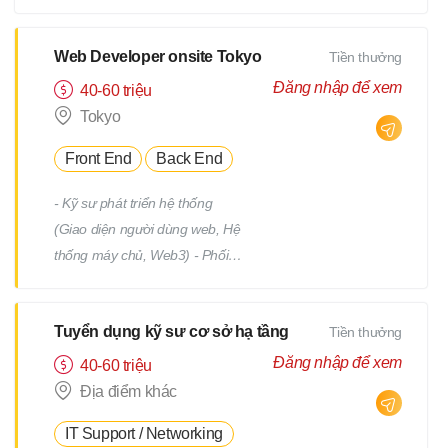
tiết Quản lý tiến độ dự án Phối
hợp và làm việc với team phát
triển Quản lý: Chất lượng
Web Developer onsite Tokyo
Tiền thưởng
(Quality) Tiến độ (Progress)
Đăng nhập để xem
40-60 triệu
Thời hạn (Deadline)
Tokyo
Front End
Back End
- Kỹ sư phát triển hệ thống
(Giao diện người dùng web, Hệ
thống máy chủ, Web3) - Phối
hợp với team, nhận yêu cầu từ
PM - Địa điểm làm việc : trụ sở
Tuyển dụng kỹ sư cơ sở hạ tầng
Tiền thưởng
chính hoặc từng địa điểm dự án
(trong phạm vi 23 quận của
Đăng nhập để xem
40-60 triệu
Tokyo) *Việc chuyển giao dự án
Địa điểm khác
sẽ không bao gồm việc di dời.
IT Support / Networking