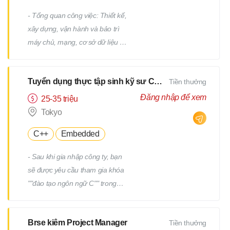
- Tổng quan công việc: Thiết kế,
xây dựng, vận hành và bảo trì
máy chủ, mạng, cơ sở dữ liệu /
Công việc hỗ trợ IT, v.v. - Chi tiết
công việc: Có nhiều công việc ở
Tuyển dụng thực tập sinh kỹ sư CNTT
Tiền thưởng
cả các giai đoạn trên và dưới
của quy trình. Chúng tôi sẽ giao
Đăng nhập để xem
25-35 triệu
cho bạn các công việc phù hợp
Tokyo
với kinh nghiệm và năng lực của
C++
Embedded
bạn. - Ví dụ về công việc: Thiết
kế và xây dựng máy chủ
- Sau khi gia nhập công ty, bạn
Windows/Linux Tái cấu trúc hạ
sẽ được yêu cầu tham gia khóa
tầng liên quan đến việc thay thế
""đào tạo ngôn ngữ C"" trong
hệ điều hành hoặc phần mềm
một tháng. - Sau khi kiểm tra
Thiết kế và xây dựng mạng Vận
tiềm năng của bạn, bạn sẽ được
hành, giám sát và bảo trì các
Brse kiêm Project Manager
Tiền thưởng
yêu cầu tham gia thêm một
thiết bị hạ tầng và máy chủ