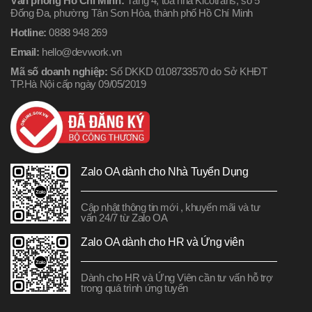
Văn phòng Hồ Chí Minh:
Tầng 4, tòa nhà Kicotrans, số 5
Đống Đa, phường Tân Sơn Hòa, thành phố Hồ Chí Minh
Hotline:
0888 948 269
Email:
hello@devwork.vn
Mã số doanh nghiệp:
Số DKKD 0108733570 do Sở KHĐT
TP.Hà Nội cấp ngày 09/05/2019
Zalo OA dành cho Nhà Tuyển Dụng
Cập nhật thông tin mới , khuyến mãi và tư
vấn 24/7 từ Zalo OA
Zalo OA dành cho HR và Ứng viên
Dành cho HR và Ứng Viên cần tư vấn hỗ trợ
trong quá trình ứng tuyển