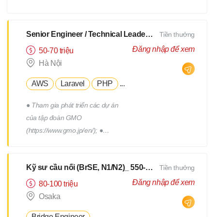
xây dựng, triển khai, thực hiện
các chương trình truyên thông,
xây dựng thương hiệu tuyển
Senior Engineer / Technical Leader - N2 Tiếng Nhật - Lương upto $3000
Tiền thưởng
dụng. - Tham gia vào việc phát
Đăng nhập để xem
50-70 triệu
triển, quản lý đội ngũ Hr
Hà Nội
Freelance của Devwork
AWS
Laravel
PHP
...
● Tham gia phát triển các dự án
của tập đoàn GMO
(https://www.gmo.jp/en/); ●
Tham gia phát triển các dự án
của tập đoàn GMO; ● Làm việc
Kỹ sư cầu nối (BrSE, N1/N2)_ 550-750Man
Tiền thưởng
cùng với đội phát triển thuộc
phòng R&D của tập đoàn; ●
Đăng nhập để xem
80-100 triệu
Phối hợp với các thành viên
Osaka
trong team để thiết kế, triển
Bridge Engineer