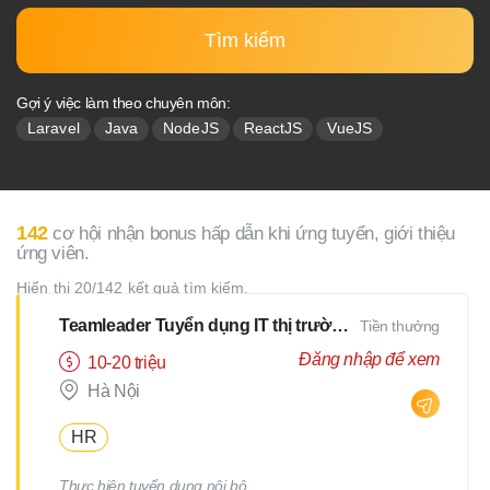
Tìm kiếm
Gợi ý việc làm theo chuyên môn:
Laravel
Java
NodeJS
ReactJS
VueJS
142
cơ hội nhận bonus hấp dẫn khi ứng tuyển, giới thiệu
ứng viên.
Hiển thị 20/142 kết quả tìm kiếm.
Teamleader Tuyển dụng IT thị trường Nhật
Tiền thưởng
Đăng nhập để xem
10-20 triệu
Hà Nội
HR
Thực hiện tuyển dụng nội bộ