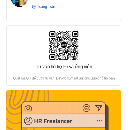
tuyển → Offer → Thủ tục
Hoàng Trần
onboard
Tư vấn hỗ trợ Hr và ứng viên
Quét mã QR để được tư vấn, Devwork.vn rất vui lòng được hỗ trợ bạn