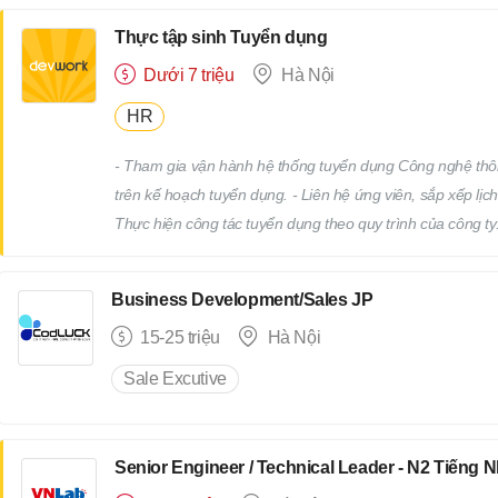
của cấp trên
Thực tập sinh Tuyển dụng
Dưới 7 triệu
Hà Nội
HR
- Tham gia vận hành hệ thống tuyển dụng Công nghệ thô
trên kế hoạch tuyển dụng. - Liên hệ ứng viên, sắp xếp lịch
Thực hiện công tác tuyển dụng theo quy trình của công ty.
truyên thông, xây dựng thương hiệu tuyển dụng. - Tham gi
Devwork
Business Development/Sales JP
15-25 triệu
Hà Nội
Sale Excutive
Senior Engineer / Technical Leader - N2 Tiếng 