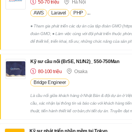
50-70 triệu
Hà Nội
AWS
Laravel
PHP
...
● Tham gia phát triển các dự án của tập đoàn GMO (https:
đoàn GMO; ● Làm việc cùng với đội phát triển thuộc phòn
để thiết kế, triển khai, tối ưu; những chức năng của sản 
Group (Tokyo hoặc Osaka).
Kỹ sư cầu nối (BrSE, N1/N2)_ 550-750Man
80-100 triệu
Osaka
Bridge Engineer
Là cầu nối giữa khách hàng ở Nhật Bản & đội dự án ở Việt 
cầu, xác nhận lại thông tin và báo cáo với khách hàng tiế
thuật, tiến hành thiết kế cơ bản,chi tiết dự án. Truyền đ
hoạch giám sát tiến độ thực hiện dự án, điều phối nguồn 
dự án trước khi delivery cho khách hàng. Trao khách hàng
Kỹ sư phát triển phần mềm tại Tokyo