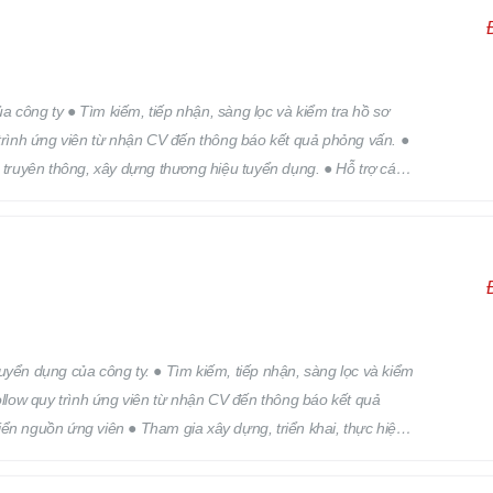
 công ty ● Tìm kiếm, tiếp nhận, sàng lọc và kiểm tra hồ sơ
 trình ứng viên từ nhận CV đến thông báo kết quả phỏng vấn. ●
h truyên thông, xây dựng thương hiệu tuyển dụng. ● Hỗ trợ các
 trên.
 kiếm, tiếp nhận, sàng lọc và kiểm
Follow quy trình ứng viên từ nhận CV đến thông báo kết quả
ển nguồn ứng viên ● Tham gia xây dựng, triển khai, thực hiện
ển dụng. ● Hỗ trợ các công việc khác của bộ phận nhân sự theo