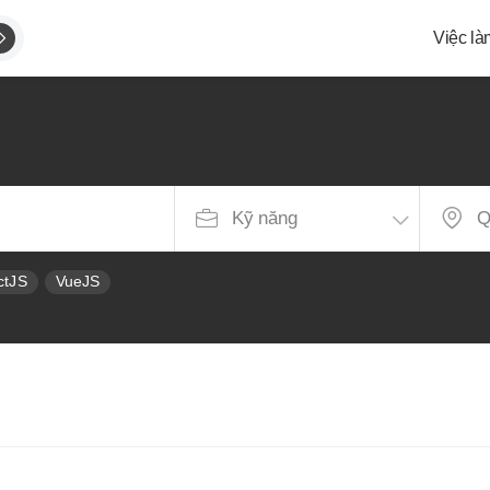
Việc là
g
ctJS
VueJS