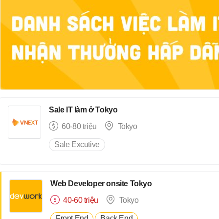
Sale IT làm ở Tokyo
60-80 triệu
Tokyo
Sale Excutive
Web Developer onsite Tokyo
40-60 triệu
Tokyo
Front End
Back End