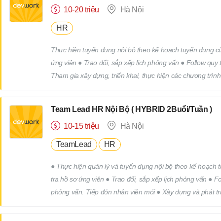
10-20 triệu
Hà Nội
HR
Thực hiện tuyển dụng nội bộ theo kế hoạch tuyển dụng của
ứng viên ● Trao đổi, sắp xếp lịch phỏng vấn ● Follow quy
Tham gia xây dựng, triển khai, thực hiện các chương trìn
công việc khác của bộ phận nhân sự theo yêu cầu của cấp
Team Lead HR Nội Bộ ( HYBRID 2Buổi/Tuần )
10-15 triệu
Hà Nội
TeamLead
HR
● Thực hiện quản lý và tuyển dụng nội bộ theo kế hoạch tuyển dụng của công ty. ● Tìm
tra hồ sơ ứng viên ● Trao đổi, sắp xếp lịch phỏng vấn ● 
phỏng vấn. Tiếp đón nhân viên mới ● Xây dựng và phát tri
các chương trình truyên thông, xây dựng thương hiệu tuy
yêu cầu của cấp trên