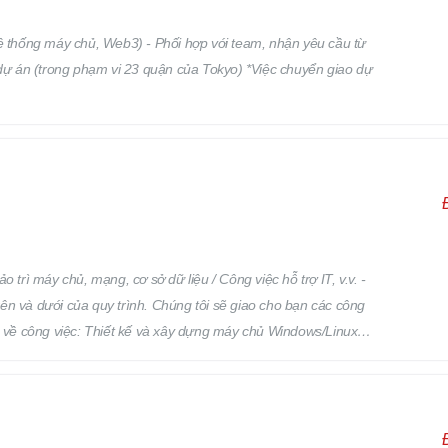
Hệ thống máy chủ, Web3) - Phối hợp với team, nhận yêu cầu từ
 dự án (trong phạm vi 23 quận của Tokyo) *Việc chuyển giao dự
 trì máy chủ, mạng, cơ sở dữ liệu / Công việc hỗ trợ IT, v.v. -
trên và dưới của quy trình. Chúng tôi sẽ giao cho bạn các công
dụ về công việc: Thiết kế và xây dựng máy chủ Windows/Linux
ều hành hoặc phần mềm Thiết kế và xây dựng mạng Vận hành,
ều người chưa có kinh nghiệm vẫn đang hoạt động tốt trong công
h / điện thoại thông minh, hỗ trợ ứng dụng và phần mềm qua bàn