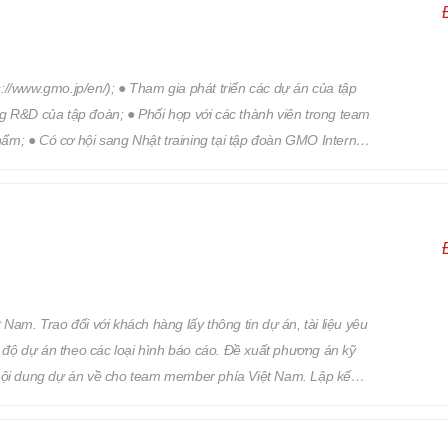
//www.gmo.jp/en/); ● Tham gia phát triển các dự án của tập
g R&D của tập đoàn; ● Phối hợp với các thành viên trong team
phẩm; ● Có cơ hội sang Nhật training tại tập đoàn GMO Internet
Nam. Trao đổi với khách hàng lấy thông tin dự án, tài liệu yêu
n độ dự án theo các loại hình báo cáo. Đề xuất phương án kỹ
ạt nội dung dự án về cho team member phía Việt Nam. Lập kế
lực, quản lý đội nhóm, quản lý chất lượng sản phẩm đầu ra của
, Q&A, giải quyết các vấn đề phát sinh trong dự án, và các vấn