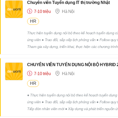
Chuyên viên Tuyển dụng IT thị trường Nhật
7-10 triệu
Hà Nội
HR
Thực hiện tuyển dụng nội bộ theo kế hoạch tuyển dụng của
ứng viên ● Trao đổi, sắp xếp lịch phỏng vấn ● Follow quy
Tham gia xây dựng, triển khai, thực hiện các chương trìn
công việc khác của bộ phận nhân sự theo yêu cầu của cấp
CHUYÊN VIÊN TUYỂN DỤNG NỘI BỘ HYBRID 2
7-10 triệu
Hà Nội
HR
● Thực hiện tuyển dụng nội bộ theo kế hoạch tuyển dụng c
ứng viên ● Trao đổi, sắp xếp lịch phỏng vấn ● Follow quy
Tiếp đón nhân viên mới ● Xây dựng và phát triển nguồn ứ
trình truyên thông, xây dựng thương hiệu tuyển dụng. ● 