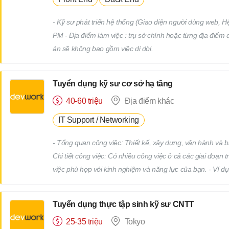
- Kỹ sư phát triển hệ thống (Giao diện người dùng web, 
PM - Địa điểm làm việc : trụ sở chính hoặc từng địa điểm
án sẽ không bao gồm việc di dời.
Tuyển dụng kỹ sư cơ sở hạ tầng
40-60 triệu
Địa điểm khác
IT Support / Networking
- Tổng quan công việc: Thiết kế, xây dựng, vận hành và bảo
Chi tiết công việc: Có nhiều công việc ở cả các giai đoạn 
việc phù hợp với kinh nghiệm và năng lực của bạn. - Ví 
Tái cấu trúc hạ tầng liên quan đến việc thay thế hệ đi
giám sát và bảo trì các thiết bị hạ tầng và máy chủ (Nhi
Tuyển dụng thực tập sinh kỹ sư CNTT
việc này) Tổng hợp dữ liệu bằng Excel, thiết lập máy tín
25-35 triệu
Tokyo
hỗ trợ kỹ thuật, v.v. - Bạn sẽ làm việc tại các công ty khách hàng với tư cách là nhân viên chính thức của công ty chúng tôi