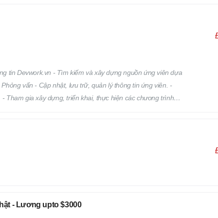
ng tin Devwork.vn - Tìm kiếm và xây dựng nguồn ứng viên dựa
 Phỏng vấn - Cập nhật, lưu trữ, quản lý thông tin ứng viên. -
 - Tham gia xây dựng, triển khai, thực hiện các chương trình
a vào việc phát triển, quản lý đội ngũ Hr Freelance của
Nhật - Lương upto $3000