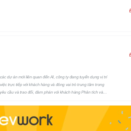
 phân công của cấp trên. Địa điểm làm việc: Osaka, Nhật Bản
các dự án mới liên quan đến AI, công ty đang tuyển dụng vị trí
việc trực tiếp với khách hàng và đóng vai trò trung tâm trong
 yêu cầu và trao đổi, đàm phán với khách hàng Phân tích và
iện: Phân tích yêu cầu Thiết kế cơ bản Thiết kế chi tiết Quản lý
ản lý: Chất lượng (Quality) Tiến độ (Progress) Thời hạn