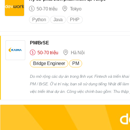
đề sau khi bàn giao. Các công việc liên quan hết theo sự
50-70 triệu
Tokyo
Python
Java
PHP
PM/BrSE
50-70 triệu
Hà Nội
Bridge Engineer
PM
Do mở rộng các dự án trong lĩnh vực Fintech và triển khai 
PM / BrSE. Ở vị trí này, bạn sẽ sử dụng tiếng Nhật để làm 
việc triển khai dự án. Công việc chính bao gồm: Thu thập
làm rõ yêu cầu thông qua giao tiếp bằng tiếng Nhật Thực h
tiến độ dự án Phối hợp và làm việc với team phát triển Qu
(Deadline)