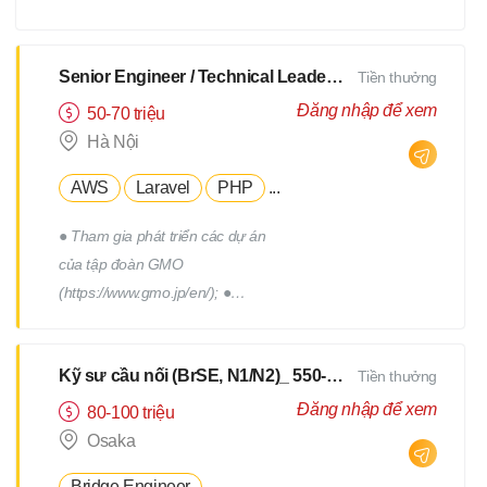
xây dựng, triển khai, thực hiện
các chương trình truyên thông,
xây dựng thương hiệu tuyển
Senior Engineer / Technical Leader - N2 Tiếng Nhật - Lương upto $3000
Tiền thưởng
dụng. - Tham gia vào việc phát
Đăng nhập để xem
50-70 triệu
triển, quản lý đội ngũ Hr
Hà Nội
Freelance của Devwork
AWS
Laravel
PHP
...
● Tham gia phát triển các dự án
của tập đoàn GMO
(https://www.gmo.jp/en/); ●
Tham gia phát triển các dự án
của tập đoàn GMO; ● Làm việc
Kỹ sư cầu nối (BrSE, N1/N2)_ 550-750Man
Tiền thưởng
cùng với đội phát triển thuộc
phòng R&D của tập đoàn; ●
Đăng nhập để xem
80-100 triệu
Phối hợp với các thành viên
Osaka
trong team để thiết kế, triển
Bridge Engineer