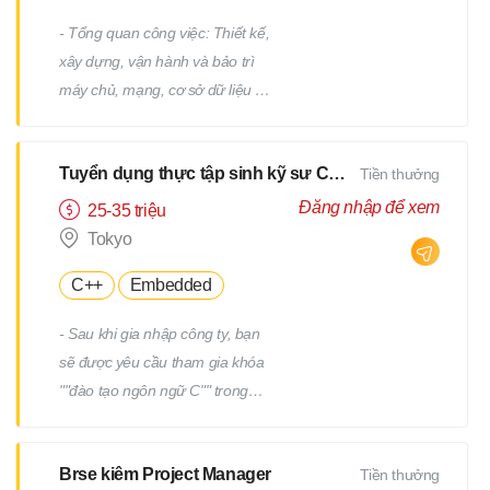
- Tổng quan công việc: Thiết kế,
xây dựng, vận hành và bảo trì
máy chủ, mạng, cơ sở dữ liệu /
Công việc hỗ trợ IT, v.v. - Chi tiết
công việc: Có nhiều công việc ở
Tuyển dụng thực tập sinh kỹ sư CNTT
Tiền thưởng
cả các giai đoạn trên và dưới
của quy trình. Chúng tôi sẽ giao
Đăng nhập để xem
25-35 triệu
cho bạn các công việc phù hợp
Tokyo
với kinh nghiệm và năng lực của
C++
Embedded
bạn. - Ví dụ về công việc: Thiết
kế và xây dựng máy chủ
- Sau khi gia nhập công ty, bạn
Windows/Linux Tái cấu trúc hạ
sẽ được yêu cầu tham gia khóa
tầng liên quan đến việc thay thế
""đào tạo ngôn ngữ C"" trong
hệ điều hành hoặc phần mềm
một tháng. - Sau khi kiểm tra
Thiết kế và xây dựng mạng Vận
tiềm năng của bạn, bạn sẽ được
hành, giám sát và bảo trì các
Brse kiêm Project Manager
Tiền thưởng
yêu cầu tham gia thêm một
thiết bị hạ tầng và máy chủ