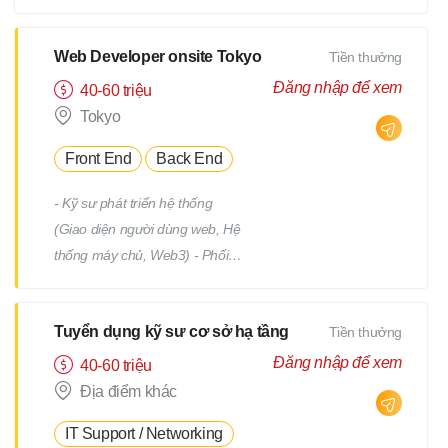
tiết Quản lý tiến độ dự án Phối
hợp và làm việc với team phát
triển Quản lý: Chất lượng
Web Developer onsite Tokyo
Tiền thưởng
(Quality) Tiến độ (Progress)
Đăng nhập để xem
40-60 triệu
Thời hạn (Deadline)
Tokyo
Front End
Back End
- Kỹ sư phát triển hệ thống
(Giao diện người dùng web, Hệ
thống máy chủ, Web3) - Phối
hợp với team, nhận yêu cầu từ
PM - Địa điểm làm việc : trụ sở
Tuyển dụng kỹ sư cơ sở hạ tầng
Tiền thưởng
chính hoặc từng địa điểm dự án
(trong phạm vi 23 quận của
Đăng nhập để xem
40-60 triệu
Tokyo) *Việc chuyển giao dự án
Địa điểm khác
sẽ không bao gồm việc di dời.
IT Support / Networking