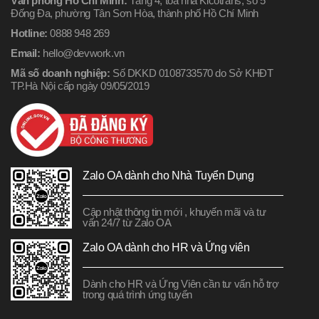
Văn phòng Hồ Chí Minh:
Tầng 4, tòa nhà Kicotrans, số 5
Đống Đa, phường Tân Sơn Hòa, thành phố Hồ Chí Minh
Hotline:
0888 948 269
Email:
hello@devwork.vn
Mã số doanh nghiệp:
Số DKKD 0108733570 do Sở KHĐT
TP.Hà Nội cấp ngày 09/05/2019
Zalo OA dành cho Nhà Tuyển Dụng
Cập nhật thông tin mới , khuyến mãi và tư
vấn 24/7 từ Zalo OA
Zalo OA dành cho HR và Ứng viên
Dành cho HR và Ứng Viên cần tư vấn hỗ trợ
trong quá trình ứng tuyển