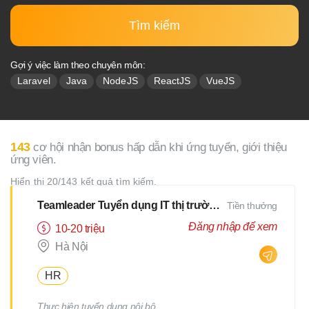
Tìm kiếm
Gợi ý việc làm theo chuyên môn:
Laravel
Java
NodeJS
ReactJS
VueJS
143
cơ hội nhận bonus hấp dẫn khi ứng tuyển, giới thiệu
ứng viên.
Hiển thị 20/143 kết quả tìm kiếm.
Teamleader Tuyển dụng IT thị trường Nhật
Tiền thưởng
Đăng nhập để xem
10-20 triệu
Hà Nội
HR
Thực hiện tuyển dụng nội bộ