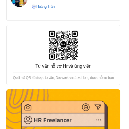
tuyển → Offer → Thủ tục
Hoàng Trần
onboard
Tư vấn hỗ trợ Hr và ứng viên
Quét mã QR để được tư vấn, Devwork.vn rất vui lòng được hỗ trợ bạn