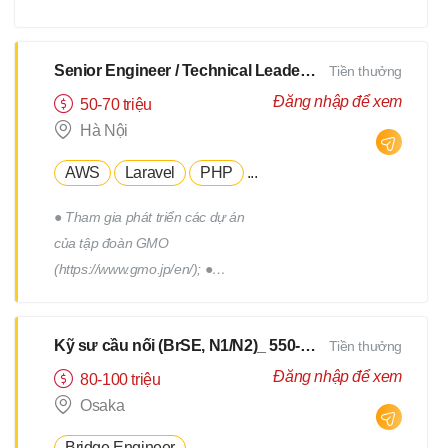
xây dựng, triển khai, thực hiện
các chương trình truyên thông,
xây dựng thương hiệu tuyển
Senior Engineer / Technical Leader - N2 Tiếng Nhật - Lương upto $3000
Tiền thưởng
dụng. - Tham gia vào việc phát
Đăng nhập để xem
50-70 triệu
triển, quản lý đội ngũ Hr
Hà Nội
Freelance của Devwork
AWS
Laravel
PHP
...
● Tham gia phát triển các dự án
của tập đoàn GMO
(https://www.gmo.jp/en/); ●
Tham gia phát triển các dự án
của tập đoàn GMO; ● Làm việc
Kỹ sư cầu nối (BrSE, N1/N2)_ 550-750Man
Tiền thưởng
cùng với đội phát triển thuộc
phòng R&D của tập đoàn; ●
Đăng nhập để xem
80-100 triệu
Phối hợp với các thành viên
Osaka
trong team để thiết kế, triển
Bridge Engineer