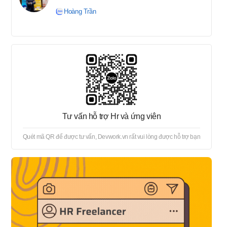
tuyển → Offer → Thủ tục
Hoàng Trần
onboard
Tư vấn hỗ trợ Hr và ứng viên
Quét mã QR để được tư vấn, Devwork.vn rất vui lòng được hỗ trợ bạn