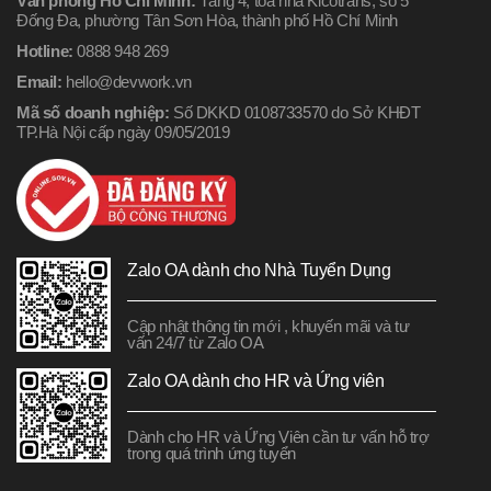
Văn phòng Hồ Chí Minh:
Tầng 4, tòa nhà Kicotrans, số 5
Đống Đa, phường Tân Sơn Hòa, thành phố Hồ Chí Minh
Hotline:
0888 948 269
Email:
hello@devwork.vn
Mã số doanh nghiệp:
Số DKKD 0108733570 do Sở KHĐT
TP.Hà Nội cấp ngày 09/05/2019
Zalo OA dành cho Nhà Tuyển Dụng
Cập nhật thông tin mới , khuyến mãi và tư
vấn 24/7 từ Zalo OA
Zalo OA dành cho HR và Ứng viên
Dành cho HR và Ứng Viên cần tư vấn hỗ trợ
trong quá trình ứng tuyển