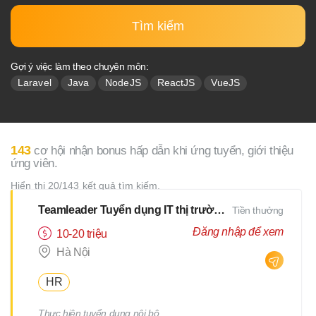
Tìm kiếm
Gợi ý việc làm theo chuyên môn:
Laravel
Java
NodeJS
ReactJS
VueJS
143
cơ hội nhận bonus hấp dẫn khi ứng tuyển, giới thiệu
ứng viên.
Hiển thị 20/143 kết quả tìm kiếm.
Teamleader Tuyển dụng IT thị trường Nhật
Tiền thưởng
Đăng nhập để xem
10-20 triệu
Hà Nội
HR
Thực hiện tuyển dụng nội bộ