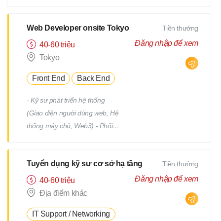
tiết Quản lý tiến độ dự án Phối
hợp và làm việc với team phát
triển Quản lý: Chất lượng
Web Developer onsite Tokyo
Tiền thưởng
(Quality) Tiến độ (Progress)
Đăng nhập để xem
40-60 triệu
Thời hạn (Deadline)
Tokyo
Front End
Back End
- Kỹ sư phát triển hệ thống
(Giao diện người dùng web, Hệ
thống máy chủ, Web3) - Phối
hợp với team, nhận yêu cầu từ
PM - Địa điểm làm việc : trụ sở
Tuyển dụng kỹ sư cơ sở hạ tầng
Tiền thưởng
chính hoặc từng địa điểm dự án
(trong phạm vi 23 quận của
Đăng nhập để xem
40-60 triệu
Tokyo) *Việc chuyển giao dự án
Địa điểm khác
sẽ không bao gồm việc di dời.
IT Support / Networking