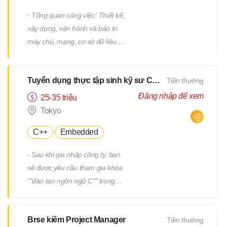
- Tổng quan công việc: Thiết kế,
xây dựng, vận hành và bảo trì
máy chủ, mạng, cơ sở dữ liệu /
Công việc hỗ trợ IT, v.v. - Chi tiết
công việc: Có nhiều công việc ở
Tuyển dụng thực tập sinh kỹ sư CNTT
Tiền thưởng
cả các giai đoạn trên và dưới
của quy trình. Chúng tôi sẽ giao
Đăng nhập để xem
25-35 triệu
cho bạn các công việc phù hợp
Tokyo
với kinh nghiệm và năng lực của
C++
Embedded
bạn. - Ví dụ về công việc: Thiết
kế và xây dựng máy chủ
- Sau khi gia nhập công ty, bạn
Windows/Linux Tái cấu trúc hạ
sẽ được yêu cầu tham gia khóa
tầng liên quan đến việc thay thế
""đào tạo ngôn ngữ C"" trong
hệ điều hành hoặc phần mềm
một tháng. - Sau khi kiểm tra
Thiết kế và xây dựng mạng Vận
tiềm năng của bạn, bạn sẽ được
hành, giám sát và bảo trì các
Brse kiêm Project Manager
Tiền thưởng
yêu cầu tham gia thêm một
thiết bị hạ tầng và máy chủ