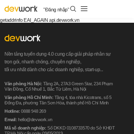
"Đăng nhập"
getaddrinfo EAI_AGAIN api.devwork.vn
Nền tảng tuyển dụng 4.0 cung cấp giải pháp nhân sự
trọn gói, nhanh chóng, chuyên nghiệp,
tối ưu nhất dành cho các doanh nghiệp, start-up...
Văn phòng Hà Nội:
Tầng 2A, 27A3 Green Star, 234 Phạm
Văn Đồng, Cổ Nhuế 1, Bắc Từ Liêm, Hà Nội
Văn phòng Hồ Chí Minh:
Tầng 4, tòa nhà Kicotrans, số 5
Đống Đa, phường Tân Sơn Hòa, thành phố Hồ Chí Minh
Hotline:
0888 948 269
Email:
hello@devwork.vn
Mã số doanh nghiệp:
Số DKKD 0108733570 do Sở KHĐT
TP.Hà Nội cấp ngày 09/05/2019