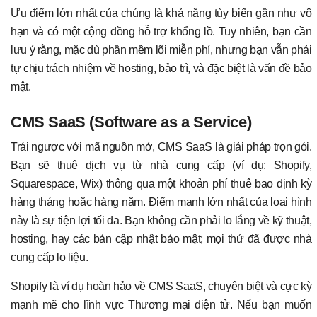
Ưu điểm lớn nhất của chúng là khả năng tùy biến gần như vô
hạn và có một cộng đồng hỗ trợ khổng lồ. Tuy nhiên, bạn cần
lưu ý rằng, mặc dù phần mềm lõi miễn phí, nhưng bạn vẫn phải
tự chịu trách nhiệm về hosting, bảo trì, và đặc biệt là vấn đề bảo
mật.
CMS SaaS (Software as a Service)
Trái ngược với mã nguồn mở, CMS SaaS là giải pháp trọn gói.
Bạn sẽ thuê dịch vụ từ nhà cung cấp (ví dụ: Shopify,
Squarespace, Wix) thông qua một khoản phí thuê bao định kỳ
hàng tháng hoặc hàng năm. Điểm mạnh lớn nhất của loại hình
này là sự tiện lợi tối đa. Bạn không cần phải lo lắng về kỹ thuật,
hosting, hay các bản cập nhật bảo mật; mọi thứ đã được nhà
cung cấp lo liệu.
Shopify là ví dụ hoàn hảo về CMS SaaS, chuyên biệt và cực kỳ
mạnh mẽ cho lĩnh vực Thương mại điện tử. Nếu bạn muốn