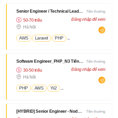
Senior Engineer / Technical Leader - N2 Tiếng Nhật - Lương upto $3000
Tiền thưởng
Đăng nhập để xem
50-70 triệu
Hà Nội
AWS
Laravel
PHP
...
Software Engineer_PHP_N3 Tiếng Nhật [Salary up to $2500]
Tiền thưởng
Đăng nhập để xem
30-50 triệu
Hà Nội
PHP
AWS
Yii2
...
[HYBRID] Senior Engineer - NodeJS, TypeScript - N3 Tiếng Nhật [ Hà Nội/Đà Nẵng]
Tiền thưởng