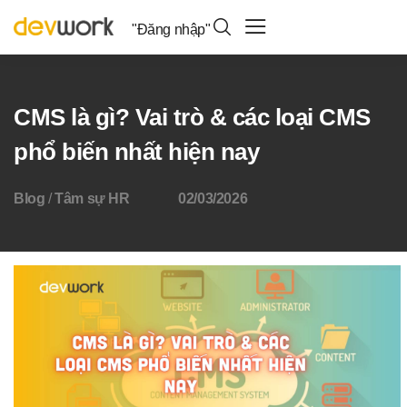
"Đăng nhập"
CMS là gì? Vai trò & các loại CMS
phổ biến nhất hiện nay
Blog
/
Tâm sự HR
02/03/2026