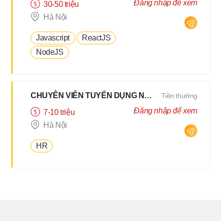
Đăng nhập để xem
30-50 triệu
Hà Nội
Javascript
ReactJS
NodeJS
CHUYÊN VIÊN TUYỂN DỤNG NỘI BỘ HYBRID 2Buổi/Tuần
Tiền thưởng
Đăng nhập để xem
7-10 triệu
Hà Nội
HR