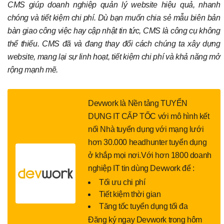
CMS giúp doanh nghiệp quản lý website hiệu quả, nhanh
chóng và tiết kiệm chi phí. Dù bạn muốn chia sẻ mẫu biên bản
bàn giao công việc hay cập nhật tin tức, CMS là công cụ không
thể thiếu. CMS đã và đang thay đổi cách chúng ta xây dựng
website, mang lại sự linh hoạt, tiết kiệm chi phí và khả năng mở
rộng mạnh mẽ.
Devwork là Nền tảng TUYỂN
DỤNG IT CẤP TỐC với mô hình kết
nối Nhà tuyển dụng với mạng lưới
hơn 30.000 headhunter tuyển dụng
ở khắp mọi nơi.Với hơn 1800 doanh
nghiệp IT tin dùng Devwork để :
Tối ưu chi phí
Tiết kiệm thời gian
Tăng tốc tuyển dụng tối đa
Đăng ký ngay Devwork trong hôm