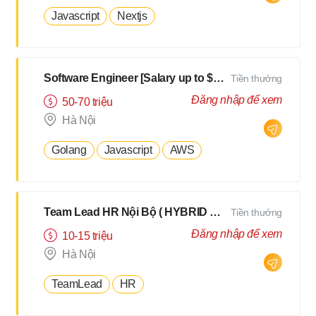
Javascript
Nextjs
Software Engineer [Salary up to $3000]
Tiền thưởng
Đăng nhập để xem
50-70 triệu
Hà Nội
Golang
Javascript
AWS
Team Lead HR Nội Bộ ( HYBRID 2Buổi/Tuần )
Tiền thưởng
Đăng nhập để xem
10-15 triệu
Hà Nội
TeamLead
HR