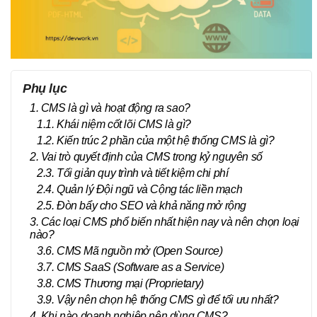
Phụ lục
1. CMS là gì và hoạt động ra sao?
1.1. Khái niệm cốt lõi CMS là gì?
1.2. Kiến trúc 2 phần của một hệ thống CMS là gì?
2. Vai trò quyết định của CMS trong kỷ nguyên số
2.3. Tối giản quy trình và tiết kiệm chi phí
2.4. Quản lý Đội ngũ và Cộng tác liền mạch
2.5. Đòn bẩy cho SEO và khả năng mở rộng
3. Các loại CMS phổ biến nhất hiện nay và nên chọn loại
nào?
3.6. CMS Mã nguồn mở (Open Source)
3.7. CMS SaaS (Software as a Service)
3.8. CMS Thương mại (Proprietary)
3.9. Vậy nên chọn hệ thống CMS gì để tối ưu nhất?
4. Khi nào doanh nghiệp nên dùng CMS?