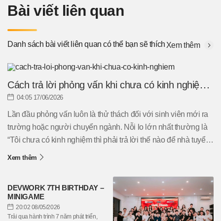
Bài viết liên quan
Danh sách bài viết liên quan có thể bạn sẽ thích
Xem thêm
Cách trả lời phỏng vấn khi chưa có kinh nghiệm
hiệu quả
04:05 17/06/2026
Lần đầu phỏng vấn luôn là thử thách đối với sinh viên mới ra
trường hoặc người chuyển ngành. Nỗi lo lớn nhất thường là
“Tôi chưa có kinh nghiệm thì phải trả lời thế nào để nhà tuyển
dụng đánh giá cao?”. Thực tế, kinh nghiệm không phải yếu tố
Xem thêm
duy nhất quyết định cơ hội trúng tuyển. Nếu biết cách thể hiện
kỹ năng, thái độ và tiềm năng phát triển, bạn hoàn toàn có thể
DEVWORK 7TH BIRTHDAY –
ghi điểm trong mắt nhà tuyển dụng. Hãy cùng tìm hiểu cách trả
MINIGAME
lời phỏng vấn khi chưa có kinh nghiệm hiệu quả qua bài viết
20:02 08/05/2026
dưới đây....
Trải qua hành trình 7 năm phát triển,