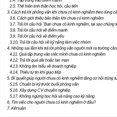
2.4. Tập trung vào điểm mạnh
2.5. Thể hiện tinh thần học hỏi, cầu tiến
3. Cách trả lời phỏng vấn khi chưa có kinh nghiệm theo từng c
3.6. Cách giới thiệu bản thân khi chưa có kinh nghiệm
3.7. Trả lời câu hỏi "Bạn chưa có kinh nghiệm, tại sao chúng 
3.8. Trả lời câu hỏi về điểm mạnh
3.9. Trả lời câu hỏi về điểm yếu
3.10. Trả lời câu hỏi về kỹ năng làm việc nhóm
4. Những sai lầm khi trả lời phỏng vấn người mới ra trường cần
4.11. Quá tập trung vào việc mình chưa có kinh nghiệm
4.12. Trả lời quá dài hoặc lan man
4.13. Không tìm hiểu về doanh nghiệp
4.14. Thiếu tự tin khi giao tiếp
5. Bí quyết giúp người chưa có kinh nghiệm tăng cơ hội trúng t
5.15. Chuẩn bị kỹ trước buổi phỏng vấn
5.16. Xây dựng CV chuyên nghiệp
5.17. Không ngừng học hỏi và nâng cao kỹ năng
6. Tìm việc cho người chưa có kinh nghiệm ở đâu?
7. Kết luận