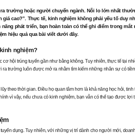
i ra trường hoặc người chuyển ngành. Nỗi lo lớn nhất thườ
h giá cao?”. Thực tế, kinh nghiệm không phải yếu tố duy nh
ềm năng phát triển, bạn hoàn toàn có thể ghi điểm trong mắt
ệm hiệu quả qua bài viết dưới đây.
 kinh nghiệm?
 cơ hội trúng tuyển gần như bằng không. Tuy nhiên, thực tế tại nh
 mới ra trường luôn được mở ra nhằm tìm kiếm những nhân sự có tiềm
ũy theo thời gian. Điều họ quan tâm hơn là khả năng học hỏi, tinh 
ính vì vậy, nếu chưa có kinh nghiệm, bạn vẫn có thể tạo được lợi 
iệm
g tuyển dụng. Tuy nhiên, với những vị trí dành cho người mới, doa