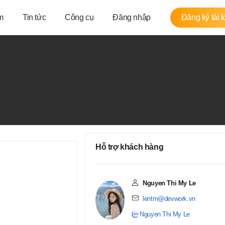
m
Tin tức
Công cụ
Đăng nhập
Đăng ký tài 
Hỗ trợ khách hàng
Nguyen Thi My Le
lentm@devwork.vn
Nguyen Thi My Le