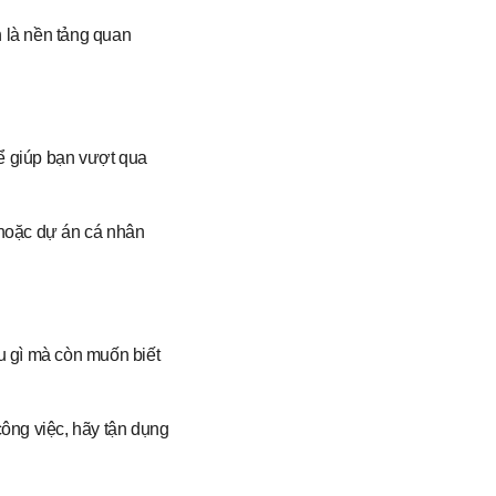
h là nền tảng quan
hể giúp bạn vượt qua
 hoặc dự án cá nhân
u gì mà còn muốn biết
ông việc, hãy tận dụng