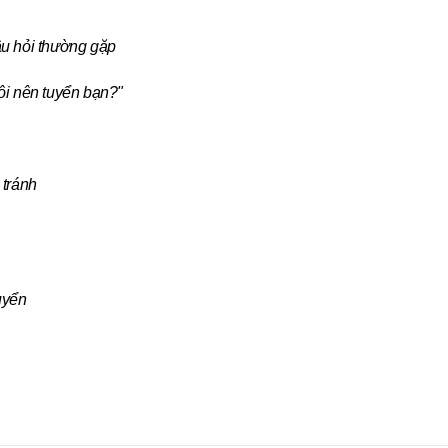
âu hỏi thường gặp
tôi nên tuyển bạn?"
 tránh
uyển