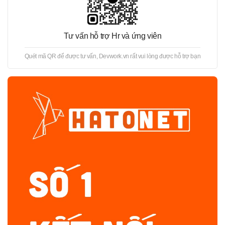
Tư vấn hỗ trợ Hr và ứng viên
Quét mã QR để được tư vấn, Devwork.vn rất vui lòng được hỗ trợ bạn