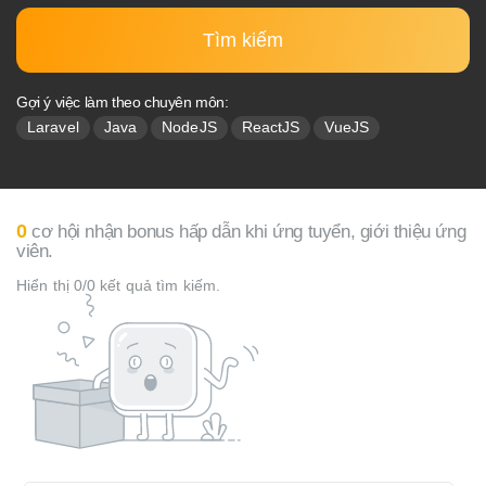
Tìm kiếm
Gợi ý việc làm theo chuyên môn:
Laravel
Java
NodeJS
ReactJS
VueJS
0
cơ hội nhận bonus hấp dẫn khi ứng tuyển, giới thiệu ứng
viên.
Hiển thị 0/0 kết quả tìm kiếm.