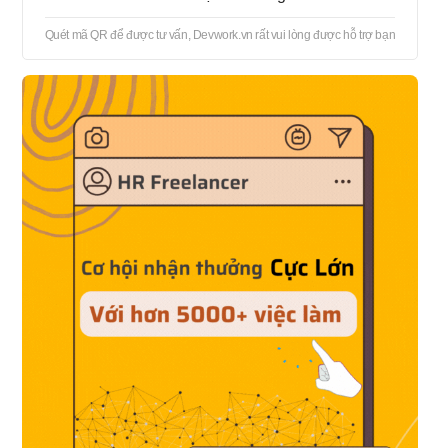
Quét mã QR để được tư vấn, Devwork.vn rất vui lòng được hỗ trợ bạn