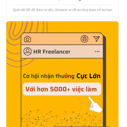
Quét mã QR để được tư vấn, Devwork.vn rất vui lòng được hỗ trợ bạn