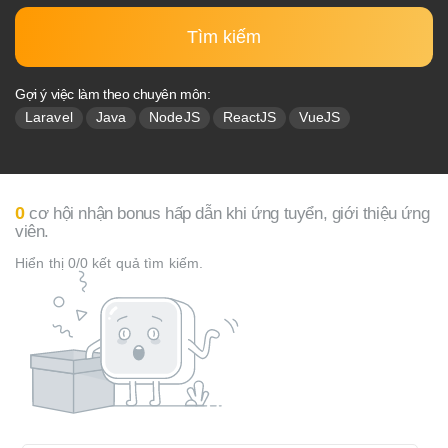
Tìm kiếm
Gợi ý việc làm theo chuyên môn:
Laravel
Java
NodeJS
ReactJS
VueJS
0
cơ hội nhận bonus hấp dẫn khi ứng tuyển, giới thiệu ứng
viên.
Hiển thị 0/0 kết quả tìm kiếm.