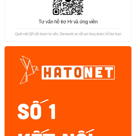
Tư vấn hỗ trợ Hr và ứng viên
Quét mã QR để được tư vấn, Devwork.vn rất vui lòng được hỗ trợ bạn