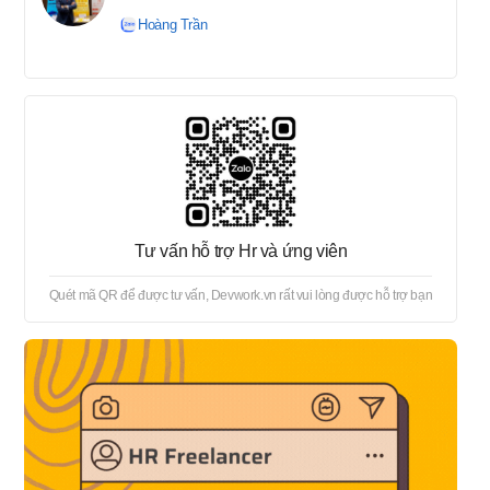
tuyển → Offer → Thủ tục
Hoàng Trần
onboard
Tư vấn hỗ trợ Hr và ứng viên
Quét mã QR để được tư vấn, Devwork.vn rất vui lòng được hỗ trợ bạn