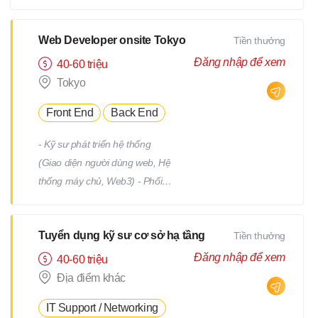
tiết Quản lý tiến độ dự án Phối
hợp và làm việc với team phát
triển Quản lý: Chất lượng
Web Developer onsite Tokyo
Tiền thưởng
(Quality) Tiến độ (Progress)
Đăng nhập để xem
40-60 triệu
Thời hạn (Deadline)
Tokyo
Front End
Back End
- Kỹ sư phát triển hệ thống
(Giao diện người dùng web, Hệ
thống máy chủ, Web3) - Phối
hợp với team, nhận yêu cầu từ
PM - Địa điểm làm việc : trụ sở
Tuyển dụng kỹ sư cơ sở hạ tầng
Tiền thưởng
chính hoặc từng địa điểm dự án
(trong phạm vi 23 quận của
Đăng nhập để xem
40-60 triệu
Tokyo) *Việc chuyển giao dự án
Địa điểm khác
sẽ không bao gồm việc di dời.
IT Support / Networking