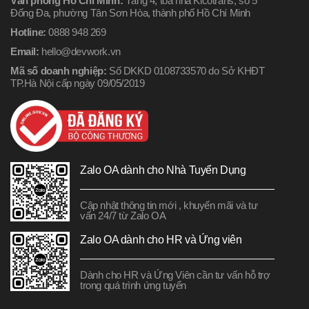
Văn phòng Hồ Chí Minh:
Tầng 4, tòa nhà Kicotrans, số 5
Đống Đa, phường Tân Sơn Hòa, thành phố Hồ Chí Minh
Hotline:
0888 948 269
Email:
hello@devwork.vn
Mã số doanh nghiệp:
Số DKKD 0108733570 do Sở KHĐT
TP.Hà Nội cấp ngày 09/05/2019
Zalo OA dành cho Nhà Tuyển Dụng
Cập nhật thông tin mới , khuyến mãi và tư
vấn 24/7 từ Zalo OA
Zalo OA dành cho HR và Ứng viên
Dành cho HR và Ứng Viên cần tư vấn hỗ trợ
trong quá trình ứng tuyển