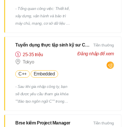
- Tổng quan công việc: Thiết kế,
xây dựng, vận hành và bảo trì
máy chủ, mạng, cơ sở dữ liệu /
Công việc hỗ trợ IT, v.v. - Chi tiết
công việc: Có nhiều công việc ở
Tuyển dụng thực tập sinh kỹ sư CNTT
Tiền thưởng
cả các giai đoạn trên và dưới
của quy trình. Chúng tôi sẽ giao
Đăng nhập để xem
25-35 triệu
cho bạn các công việc phù hợp
Tokyo
với kinh nghiệm và năng lực của
C++
Embedded
bạn. - Ví dụ về công việc: Thiết
kế và xây dựng máy chủ
- Sau khi gia nhập công ty, bạn
Windows/Linux Tái cấu trúc hạ
sẽ được yêu cầu tham gia khóa
tầng liên quan đến việc thay thế
""đào tạo ngôn ngữ C"" trong
hệ điều hành hoặc phần mềm
một tháng. - Sau khi kiểm tra
Thiết kế và xây dựng mạng Vận
tiềm năng của bạn, bạn sẽ được
hành, giám sát và bảo trì các
Brse kiêm Project Manager
Tiền thưởng
yêu cầu tham gia thêm một
thiết bị hạ tầng và máy chủ