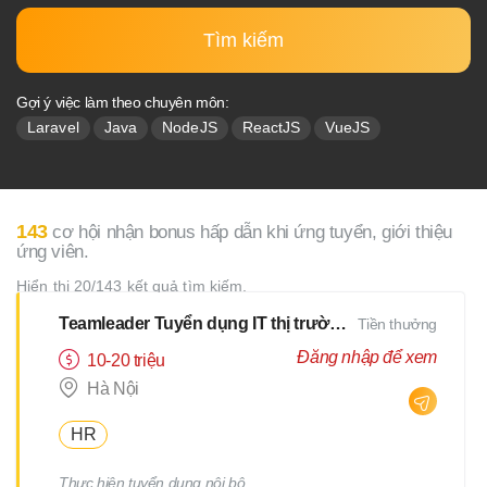
Tìm kiếm
Gợi ý việc làm theo chuyên môn:
Laravel
Java
NodeJS
ReactJS
VueJS
143
cơ hội nhận bonus hấp dẫn khi ứng tuyển, giới thiệu
ứng viên.
Hiển thị 20/143 kết quả tìm kiếm.
Teamleader Tuyển dụng IT thị trường Nhật
Tiền thưởng
Đăng nhập để xem
10-20 triệu
Hà Nội
HR
Thực hiện tuyển dụng nội bộ