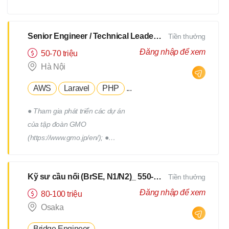
xây dựng, triển khai, thực hiện
các chương trình truyên thông,
xây dựng thương hiệu tuyển
Senior Engineer / Technical Leader - N2 Tiếng Nhật - Lương upto $3000
Tiền thưởng
dụng. - Tham gia vào việc phát
Đăng nhập để xem
50-70 triệu
triển, quản lý đội ngũ Hr
Hà Nội
Freelance của Devwork
AWS
Laravel
PHP
...
● Tham gia phát triển các dự án
của tập đoàn GMO
(https://www.gmo.jp/en/); ●
Tham gia phát triển các dự án
của tập đoàn GMO; ● Làm việc
Kỹ sư cầu nối (BrSE, N1/N2)_ 550-750Man
Tiền thưởng
cùng với đội phát triển thuộc
phòng R&D của tập đoàn; ●
Đăng nhập để xem
80-100 triệu
Phối hợp với các thành viên
Osaka
trong team để thiết kế, triển
Bridge Engineer