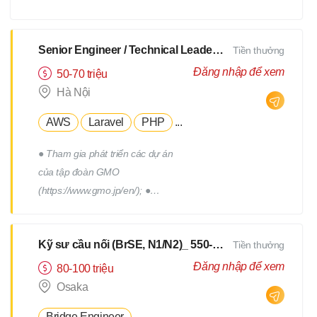
xây dựng, triển khai, thực hiện
các chương trình truyên thông,
xây dựng thương hiệu tuyển
Senior Engineer / Technical Leader - N2 Tiếng Nhật - Lương upto $3000
Tiền thưởng
dụng. - Tham gia vào việc phát
Đăng nhập để xem
50-70 triệu
triển, quản lý đội ngũ Hr
Hà Nội
Freelance của Devwork
AWS
Laravel
PHP
...
● Tham gia phát triển các dự án
của tập đoàn GMO
(https://www.gmo.jp/en/); ●
Tham gia phát triển các dự án
của tập đoàn GMO; ● Làm việc
Kỹ sư cầu nối (BrSE, N1/N2)_ 550-750Man
Tiền thưởng
cùng với đội phát triển thuộc
phòng R&D của tập đoàn; ●
Đăng nhập để xem
80-100 triệu
Phối hợp với các thành viên
Osaka
trong team để thiết kế, triển
Bridge Engineer