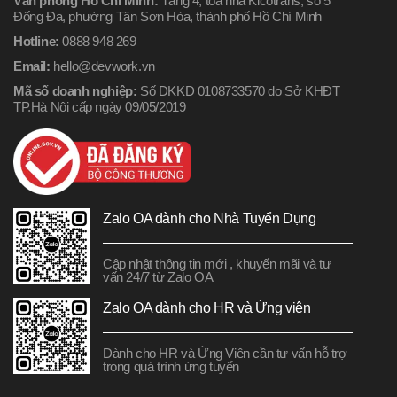
Văn phòng Hồ Chí Minh:
Tầng 4, tòa nhà Kicotrans, số 5
Đống Đa, phường Tân Sơn Hòa, thành phố Hồ Chí Minh
Hotline:
0888 948 269
Email:
hello@devwork.vn
Mã số doanh nghiệp:
Số DKKD 0108733570 do Sở KHĐT
TP.Hà Nội cấp ngày 09/05/2019
Zalo OA dành cho Nhà Tuyển Dụng
Cập nhật thông tin mới , khuyến mãi và tư
vấn 24/7 từ Zalo OA
Zalo OA dành cho HR và Ứng viên
Dành cho HR và Ứng Viên cần tư vấn hỗ trợ
trong quá trình ứng tuyển