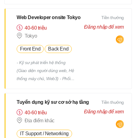
tiết Quản lý tiến độ dự án Phối
hợp và làm việc với team phát
triển Quản lý: Chất lượng
Web Developer onsite Tokyo
Tiền thưởng
(Quality) Tiến độ (Progress)
Đăng nhập để xem
40-60 triệu
Thời hạn (Deadline)
Tokyo
Front End
Back End
- Kỹ sư phát triển hệ thống
(Giao diện người dùng web, Hệ
thống máy chủ, Web3) - Phối
hợp với team, nhận yêu cầu từ
PM - Địa điểm làm việc : trụ sở
Tuyển dụng kỹ sư cơ sở hạ tầng
Tiền thưởng
chính hoặc từng địa điểm dự án
(trong phạm vi 23 quận của
Đăng nhập để xem
40-60 triệu
Tokyo) *Việc chuyển giao dự án
Địa điểm khác
sẽ không bao gồm việc di dời.
IT Support / Networking