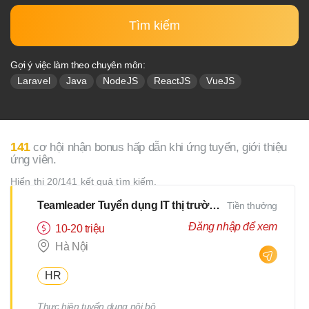
Tìm kiếm
Gợi ý việc làm theo chuyên môn:
Laravel
Java
NodeJS
ReactJS
VueJS
141
cơ hội nhận bonus hấp dẫn khi ứng tuyển, giới thiệu
ứng viên.
Hiển thị 20/141 kết quả tìm kiếm.
Teamleader Tuyển dụng IT thị trường Nhật
Tiền thưởng
Đăng nhập để xem
10-20 triệu
Hà Nội
HR
Thực hiện tuyển dụng nội bộ