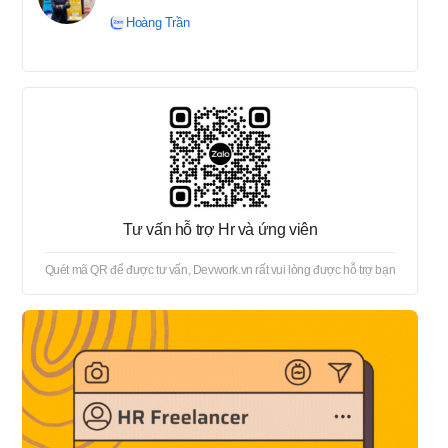
tuyển → Offer → Thủ tục
Hoàng Trần
onboard
Tư vấn hỗ trợ Hr và ứng viên
Quét mã QR để được tư vấn, Devwork.vn rất vui lòng được hỗ trợ bạn