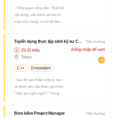
- Tổng quan công việc: Thiết kế,
xây dựng, vận hành và bảo trì
máy chủ, mạng, cơ sở dữ liệu /
Công việc hỗ trợ IT, v.v. - Chi tiết
công việc: Có nhiều công việc ở
Tuyển dụng thực tập sinh kỹ sư CNTT
Tiền thưởng
cả các giai đoạn trên và dưới
của quy trình. Chúng tôi sẽ giao
Đăng nhập để xem
25-35 triệu
cho bạn các công việc phù hợp
Tokyo
với kinh nghiệm và năng lực của
C++
Embedded
bạn. - Ví dụ về công việc: Thiết
kế và xây dựng máy chủ
- Sau khi gia nhập công ty, bạn
Windows/Linux Tái cấu trúc hạ
sẽ được yêu cầu tham gia khóa
tầng liên quan đến việc thay thế
""đào tạo ngôn ngữ C"" trong
hệ điều hành hoặc phần mềm
một tháng. - Sau khi kiểm tra
Thiết kế và xây dựng mạng Vận
tiềm năng của bạn, bạn sẽ được
hành, giám sát và bảo trì các
Brse kiêm Project Manager
Tiền thưởng
yêu cầu tham gia thêm một
thiết bị hạ tầng và máy chủ