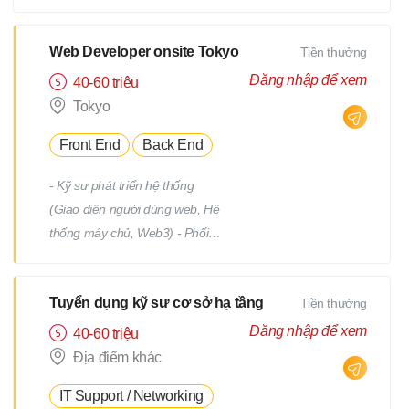
tiết Quản lý tiến độ dự án Phối
hợp và làm việc với team phát
triển Quản lý: Chất lượng
Web Developer onsite Tokyo
Tiền thưởng
(Quality) Tiến độ (Progress)
Đăng nhập để xem
40-60 triệu
Thời hạn (Deadline)
Tokyo
Front End
Back End
- Kỹ sư phát triển hệ thống
(Giao diện người dùng web, Hệ
thống máy chủ, Web3) - Phối
hợp với team, nhận yêu cầu từ
PM - Địa điểm làm việc : trụ sở
Tuyển dụng kỹ sư cơ sở hạ tầng
Tiền thưởng
chính hoặc từng địa điểm dự án
(trong phạm vi 23 quận của
Đăng nhập để xem
40-60 triệu
Tokyo) *Việc chuyển giao dự án
Địa điểm khác
sẽ không bao gồm việc di dời.
IT Support / Networking