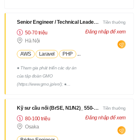
xây dựng, triển khai, thực hiện
các chương trình truyên thông,
xây dựng thương hiệu tuyển
Senior Engineer / Technical Leader - N2 Tiếng Nhật - Lương upto $3000
Tiền thưởng
dụng. - Tham gia vào việc phát
Đăng nhập để xem
50-70 triệu
triển, quản lý đội ngũ Hr
Hà Nội
Freelance của Devwork
AWS
Laravel
PHP
...
● Tham gia phát triển các dự án
của tập đoàn GMO
(https://www.gmo.jp/en/); ●
Tham gia phát triển các dự án
của tập đoàn GMO; ● Làm việc
Kỹ sư cầu nối (BrSE, N1/N2)_ 550-750Man
Tiền thưởng
cùng với đội phát triển thuộc
phòng R&D của tập đoàn; ●
Đăng nhập để xem
80-100 triệu
Phối hợp với các thành viên
Osaka
trong team để thiết kế, triển
Bridge Engineer