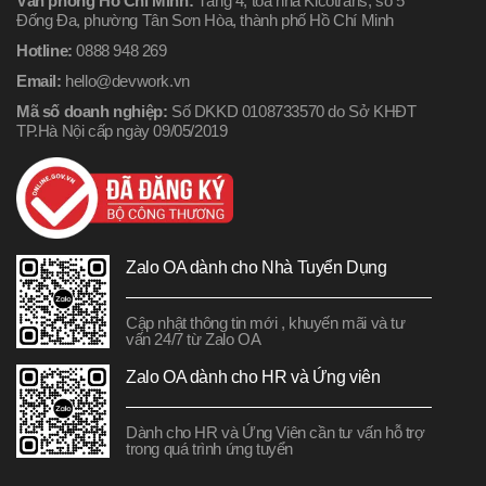
Văn phòng Hồ Chí Minh:
Tầng 4, tòa nhà Kicotrans, số 5
Đống Đa, phường Tân Sơn Hòa, thành phố Hồ Chí Minh
Hotline:
0888 948 269
Email:
hello@devwork.vn
Mã số doanh nghiệp:
Số DKKD 0108733570 do Sở KHĐT
TP.Hà Nội cấp ngày 09/05/2019
Zalo OA dành cho Nhà Tuyển Dụng
Cập nhật thông tin mới , khuyến mãi và tư
vấn 24/7 từ Zalo OA
Zalo OA dành cho HR và Ứng viên
Dành cho HR và Ứng Viên cần tư vấn hỗ trợ
trong quá trình ứng tuyển