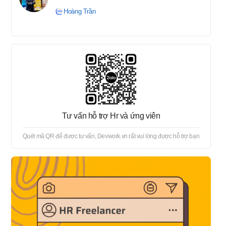
tuyển → Offer → Thủ tục
Hoàng Trần
onboard
Tư vấn hỗ trợ Hr và ứng viên
Quét mã QR để được tư vấn, Devwork.vn rất vui lòng được hỗ trợ bạn