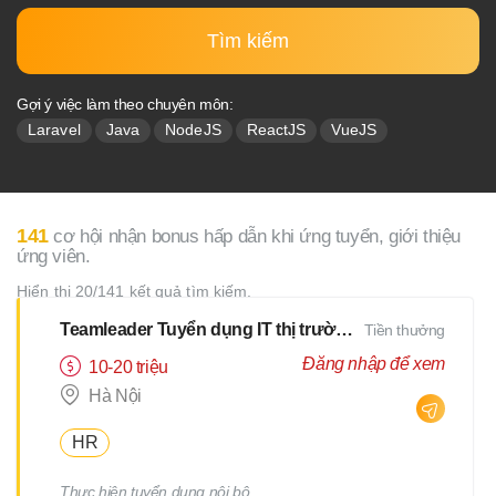
Tìm kiếm
Gợi ý việc làm theo chuyên môn:
Laravel
Java
NodeJS
ReactJS
VueJS
141
cơ hội nhận bonus hấp dẫn khi ứng tuyển, giới thiệu
ứng viên.
Hiển thị 20/141 kết quả tìm kiếm.
Teamleader Tuyển dụng IT thị trường Nhật
Tiền thưởng
Đăng nhập để xem
10-20 triệu
Hà Nội
HR
Thực hiện tuyển dụng nội bộ