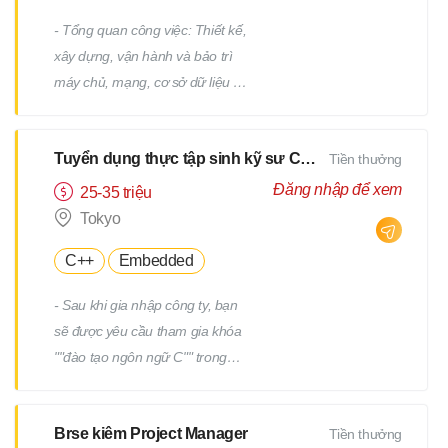
- Tổng quan công việc: Thiết kế,
xây dựng, vận hành và bảo trì
máy chủ, mạng, cơ sở dữ liệu /
Công việc hỗ trợ IT, v.v. - Chi tiết
công việc: Có nhiều công việc ở
Tuyển dụng thực tập sinh kỹ sư CNTT
Tiền thưởng
cả các giai đoạn trên và dưới
của quy trình. Chúng tôi sẽ giao
Đăng nhập để xem
25-35 triệu
cho bạn các công việc phù hợp
Tokyo
với kinh nghiệm và năng lực của
C++
Embedded
bạn. - Ví dụ về công việc: Thiết
kế và xây dựng máy chủ
- Sau khi gia nhập công ty, bạn
Windows/Linux Tái cấu trúc hạ
sẽ được yêu cầu tham gia khóa
tầng liên quan đến việc thay thế
""đào tạo ngôn ngữ C"" trong
hệ điều hành hoặc phần mềm
một tháng. - Sau khi kiểm tra
Thiết kế và xây dựng mạng Vận
tiềm năng của bạn, bạn sẽ được
hành, giám sát và bảo trì các
Brse kiêm Project Manager
Tiền thưởng
yêu cầu tham gia thêm một
thiết bị hạ tầng và máy chủ