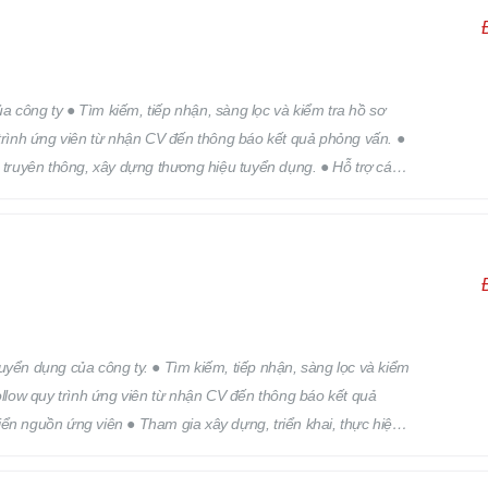
 công ty ● Tìm kiếm, tiếp nhận, sàng lọc và kiểm tra hồ sơ
 trình ứng viên từ nhận CV đến thông báo kết quả phỏng vấn. ●
h truyên thông, xây dựng thương hiệu tuyển dụng. ● Hỗ trợ các
 trên.
 kiếm, tiếp nhận, sàng lọc và kiểm
Follow quy trình ứng viên từ nhận CV đến thông báo kết quả
ển nguồn ứng viên ● Tham gia xây dựng, triển khai, thực hiện
ển dụng. ● Hỗ trợ các công việc khác của bộ phận nhân sự theo