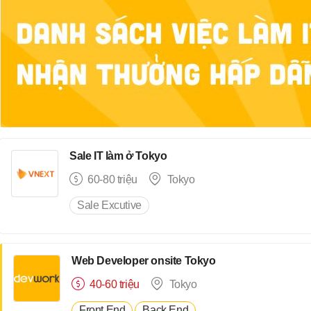
Sale IT làm ở Tokyo
60-80 triệu
Tokyo
Sale Excutive
Web Developer onsite Tokyo
40-60 triệu
Tokyo
Front End
Back End