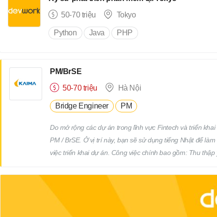
đề sau khi bàn giao. Các công việc liên quan hết theo sự
50-70 triệu
Tokyo
Python
Java
PHP
PM/BrSE
50-70 triệu
Hà Nội
Bridge Engineer
PM
Do mở rộng các dự án trong lĩnh vực Fintech và triển khai 
PM / BrSE. Ở vị trí này, bạn sẽ sử dụng tiếng Nhật để làm 
việc triển khai dự án. Công việc chính bao gồm: Thu thập
làm rõ yêu cầu thông qua giao tiếp bằng tiếng Nhật Thực h
tiến độ dự án Phối hợp và làm việc với team phát triển Qu
(Deadline)