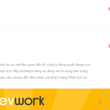
 phân công của cấp trên. Địa điểm làm việc: Osaka, Nhật Bản
các dự án mới liên quan đến AI, công ty đang tuyển dụng vị trí
việc trực tiếp với khách hàng và đóng vai trò trung tâm trong
 yêu cầu và trao đổi, đàm phán với khách hàng Phân tích và
iện: Phân tích yêu cầu Thiết kế cơ bản Thiết kế chi tiết Quản lý
ản lý: Chất lượng (Quality) Tiến độ (Progress) Thời hạn