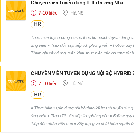
Chuyên viên Tuyển dụng IT thị trường Nhật
7-10 triệu
Hà Nội
HR
Thực hiện tuyển dụng nội bộ theo kế hoạch tuyển dụng của
ứng viên ● Trao đổi, sắp xếp lịch phỏng vấn ● Follow quy
Tham gia xây dựng, triển khai, thực hiện các chương trìn
công việc khác của bộ phận nhân sự theo yêu cầu của cấp
CHUYÊN VIÊN TUYỂN DỤNG NỘI BỘ HYBRID 2
7-10 triệu
Hà Nội
HR
● Thực hiện tuyển dụng nội bộ theo kế hoạch tuyển dụng c
ứng viên ● Trao đổi, sắp xếp lịch phỏng vấn ● Follow quy
Tiếp đón nhân viên mới ● Xây dựng và phát triển nguồn ứ
trình truyên thông, xây dựng thương hiệu tuyển dụng. ● 