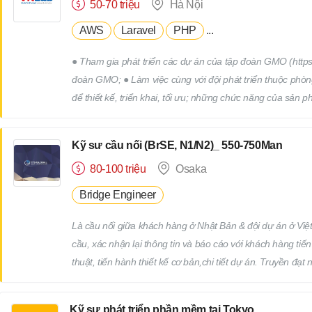
50-70 triệu
Hà Nội
AWS
Laravel
PHP
...
● Tham gia phát triển các dự án của tập đoàn GMO (https:
đoàn GMO; ● Làm việc cùng với đội phát triển thuộc phòn
để thiết kế, triển khai, tối ưu; những chức năng của sản 
Group (Tokyo hoặc Osaka).
Kỹ sư cầu nối (BrSE, N1/N2)_ 550-750Man
80-100 triệu
Osaka
Bridge Engineer
Là cầu nối giữa khách hàng ở Nhật Bản & đội dự án ở Việt 
cầu, xác nhận lại thông tin và báo cáo với khách hàng tiế
thuật, tiến hành thiết kế cơ bản,chi tiết dự án. Truyền đ
hoạch giám sát tiến độ thực hiện dự án, điều phối nguồn 
dự án trước khi delivery cho khách hàng. Trao khách hàng
Kỹ sư phát triển phần mềm tại Tokyo