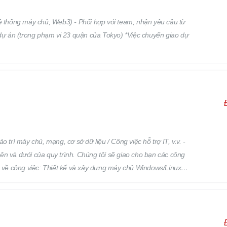
Hệ thống máy chủ, Web3) - Phối hợp với team, nhận yêu cầu từ
 dự án (trong phạm vi 23 quận của Tokyo) *Việc chuyển giao dự
 trì máy chủ, mạng, cơ sở dữ liệu / Công việc hỗ trợ IT, v.v. -
trên và dưới của quy trình. Chúng tôi sẽ giao cho bạn các công
dụ về công việc: Thiết kế và xây dựng máy chủ Windows/Linux
ều hành hoặc phần mềm Thiết kế và xây dựng mạng Vận hành,
ều người chưa có kinh nghiệm vẫn đang hoạt động tốt trong công
h / điện thoại thông minh, hỗ trợ ứng dụng và phần mềm qua bàn