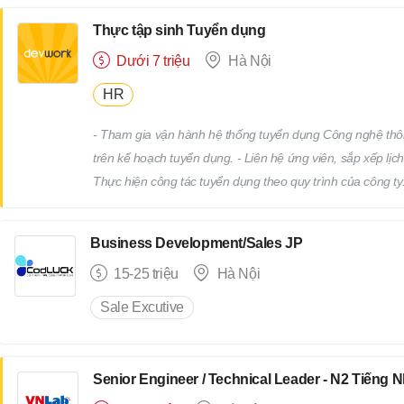
của cấp trên
Thực tập sinh Tuyển dụng
Dưới 7 triệu
Hà Nội
HR
- Tham gia vận hành hệ thống tuyển dụng Công nghệ thô
trên kế hoạch tuyển dụng. - Liên hệ ứng viên, sắp xếp lịch
Thực hiện công tác tuyển dụng theo quy trình của công ty.
truyên thông, xây dựng thương hiệu tuyển dụng. - Tham gi
Devwork
Business Development/Sales JP
15-25 triệu
Hà Nội
Sale Excutive
Senior Engineer / Technical Leader - N2 Tiếng 