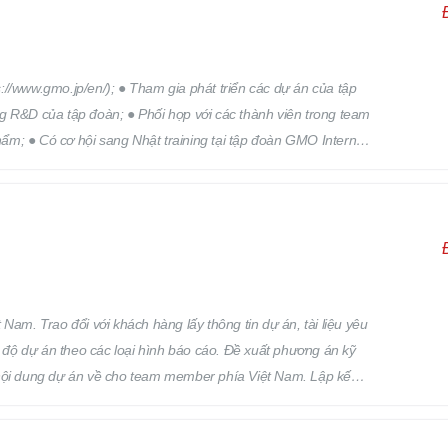
//www.gmo.jp/en/); ● Tham gia phát triển các dự án của tập
g R&D của tập đoàn; ● Phối hợp với các thành viên trong team
phẩm; ● Có cơ hội sang Nhật training tại tập đoàn GMO Internet
Nam. Trao đổi với khách hàng lấy thông tin dự án, tài liệu yêu
n độ dự án theo các loại hình báo cáo. Đề xuất phương án kỹ
ạt nội dung dự án về cho team member phía Việt Nam. Lập kế
lực, quản lý đội nhóm, quản lý chất lượng sản phẩm đầu ra của
, Q&A, giải quyết các vấn đề phát sinh trong dự án, và các vấn