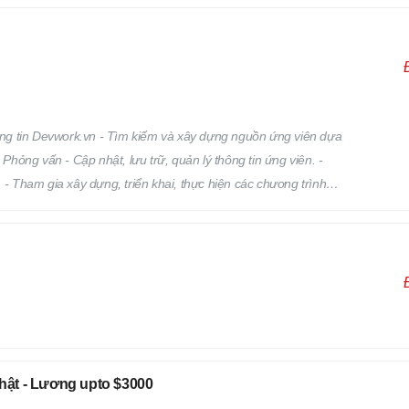
ng tin Devwork.vn - Tìm kiếm và xây dựng nguồn ứng viên dựa
 Phỏng vấn - Cập nhật, lưu trữ, quản lý thông tin ứng viên. -
 - Tham gia xây dựng, triển khai, thực hiện các chương trình
a vào việc phát triển, quản lý đội ngũ Hr Freelance của
Nhật - Lương upto $3000