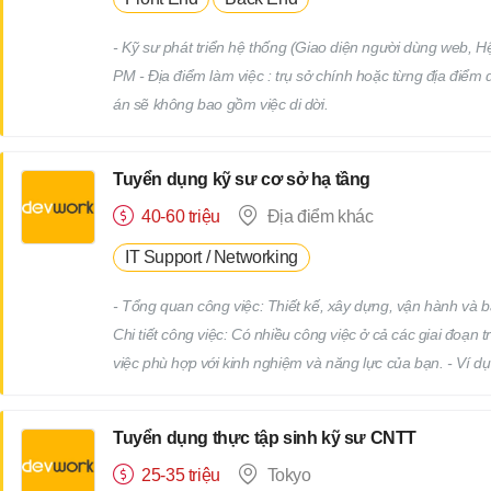
- Kỹ sư phát triển hệ thống (Giao diện người dùng web, 
PM - Địa điểm làm việc : trụ sở chính hoặc từng địa điểm
án sẽ không bao gồm việc di dời.
Tuyển dụng kỹ sư cơ sở hạ tầng
40-60 triệu
Địa điểm khác
IT Support / Networking
- Tổng quan công việc: Thiết kế, xây dựng, vận hành và bảo
Chi tiết công việc: Có nhiều công việc ở cả các giai đoạn 
việc phù hợp với kinh nghiệm và năng lực của bạn. - Ví 
Tái cấu trúc hạ tầng liên quan đến việc thay thế hệ đi
giám sát và bảo trì các thiết bị hạ tầng và máy chủ (Nhi
Tuyển dụng thực tập sinh kỹ sư CNTT
việc này) Tổng hợp dữ liệu bằng Excel, thiết lập máy tín
25-35 triệu
Tokyo
hỗ trợ kỹ thuật, v.v. - Bạn sẽ làm việc tại các công ty khách hàng với tư cách là nhân viên chính thức của công ty chúng tôi