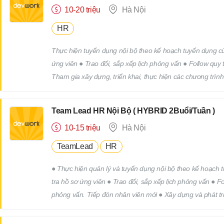
10-20 triệu
Hà Nội
HR
Thực hiện tuyển dụng nội bộ theo kế hoạch tuyển dụng của
ứng viên ● Trao đổi, sắp xếp lịch phỏng vấn ● Follow quy
Tham gia xây dựng, triển khai, thực hiện các chương trìn
công việc khác của bộ phận nhân sự theo yêu cầu của cấp
Team Lead HR Nội Bộ ( HYBRID 2Buổi/Tuần )
10-15 triệu
Hà Nội
TeamLead
HR
● Thực hiện quản lý và tuyển dụng nội bộ theo kế hoạch tuyển dụng của công ty. ● Tìm
tra hồ sơ ứng viên ● Trao đổi, sắp xếp lịch phỏng vấn ● 
phỏng vấn. Tiếp đón nhân viên mới ● Xây dựng và phát tri
các chương trình truyên thông, xây dựng thương hiệu tuy
yêu cầu của cấp trên