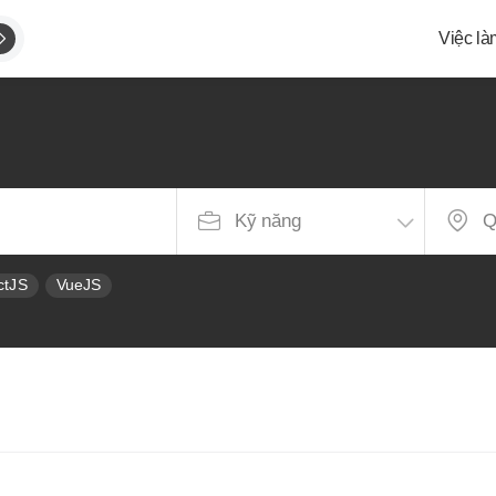
Việc là
g
ctJS
VueJS