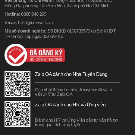
Văn phòng Hồ Chí Minh:
Tầng 4, tòa nhà Kicotrans, số 5
Đống Đa, phường Tân Sơn Hòa, thành phố Hồ Chí Minh
Hotline:
0888 948 269
Email:
hello@devwork.vn
Mã số doanh nghiệp:
Số DKKD 0108733570 do Sở KHĐT
TP.Hà Nội cấp ngày 09/05/2019
Zalo OA dành cho Nhà Tuyển Dụng
Cập nhật thông tin mới , khuyến mãi và tư
vấn 24/7 từ Zalo OA
Zalo OA dành cho HR và Ứng viên
Dành cho HR và Ứng Viên cần tư vấn hỗ trợ
trong quá trình ứng tuyển