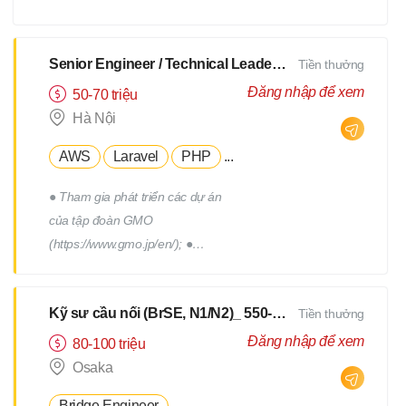
xây dựng, triển khai, thực hiện
các chương trình truyên thông,
xây dựng thương hiệu tuyển
Senior Engineer / Technical Leader - N2 Tiếng Nhật - Lương upto $3000
Tiền thưởng
dụng. - Tham gia vào việc phát
Đăng nhập để xem
50-70 triệu
triển, quản lý đội ngũ Hr
Hà Nội
Freelance của Devwork
AWS
Laravel
PHP
...
● Tham gia phát triển các dự án
của tập đoàn GMO
(https://www.gmo.jp/en/); ●
Tham gia phát triển các dự án
của tập đoàn GMO; ● Làm việc
Kỹ sư cầu nối (BrSE, N1/N2)_ 550-750Man
Tiền thưởng
cùng với đội phát triển thuộc
phòng R&D của tập đoàn; ●
Đăng nhập để xem
80-100 triệu
Phối hợp với các thành viên
Osaka
trong team để thiết kế, triển
Bridge Engineer