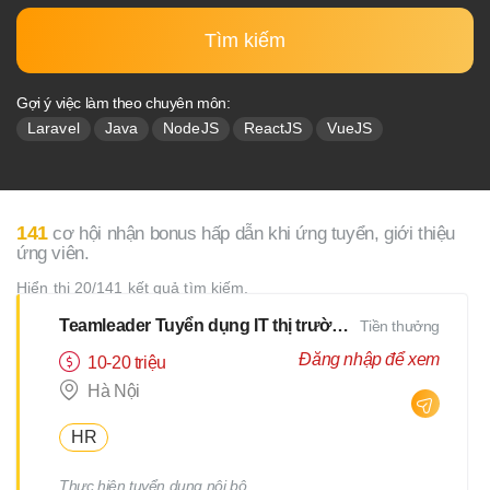
Tìm kiếm
Gợi ý việc làm theo chuyên môn:
Laravel
Java
NodeJS
ReactJS
VueJS
141
cơ hội nhận bonus hấp dẫn khi ứng tuyển, giới thiệu
ứng viên.
Hiển thị 20/141 kết quả tìm kiếm.
Teamleader Tuyển dụng IT thị trường Nhật
Tiền thưởng
Đăng nhập để xem
10-20 triệu
Hà Nội
HR
Thực hiện tuyển dụng nội bộ