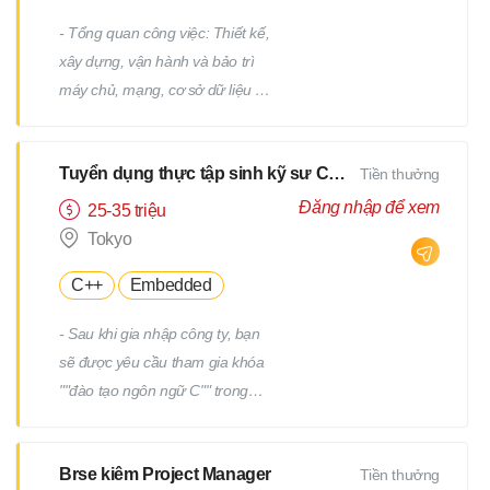
- Tổng quan công việc: Thiết kế,
xây dựng, vận hành và bảo trì
máy chủ, mạng, cơ sở dữ liệu /
Công việc hỗ trợ IT, v.v. - Chi tiết
công việc: Có nhiều công việc ở
Tuyển dụng thực tập sinh kỹ sư CNTT
Tiền thưởng
cả các giai đoạn trên và dưới
của quy trình. Chúng tôi sẽ giao
Đăng nhập để xem
25-35 triệu
cho bạn các công việc phù hợp
Tokyo
với kinh nghiệm và năng lực của
C++
Embedded
bạn. - Ví dụ về công việc: Thiết
kế và xây dựng máy chủ
- Sau khi gia nhập công ty, bạn
Windows/Linux Tái cấu trúc hạ
sẽ được yêu cầu tham gia khóa
tầng liên quan đến việc thay thế
""đào tạo ngôn ngữ C"" trong
hệ điều hành hoặc phần mềm
một tháng. - Sau khi kiểm tra
Thiết kế và xây dựng mạng Vận
tiềm năng của bạn, bạn sẽ được
hành, giám sát và bảo trì các
Brse kiêm Project Manager
Tiền thưởng
yêu cầu tham gia thêm một
thiết bị hạ tầng và máy chủ