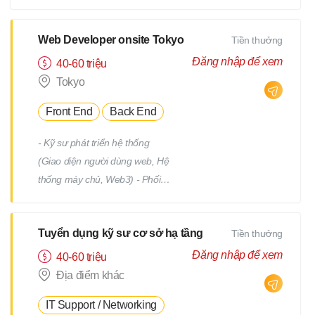
tiết Quản lý tiến độ dự án Phối
hợp và làm việc với team phát
triển Quản lý: Chất lượng
Web Developer onsite Tokyo
Tiền thưởng
(Quality) Tiến độ (Progress)
Đăng nhập để xem
40-60 triệu
Thời hạn (Deadline)
Tokyo
Front End
Back End
- Kỹ sư phát triển hệ thống
(Giao diện người dùng web, Hệ
thống máy chủ, Web3) - Phối
hợp với team, nhận yêu cầu từ
PM - Địa điểm làm việc : trụ sở
Tuyển dụng kỹ sư cơ sở hạ tầng
Tiền thưởng
chính hoặc từng địa điểm dự án
(trong phạm vi 23 quận của
Đăng nhập để xem
40-60 triệu
Tokyo) *Việc chuyển giao dự án
Địa điểm khác
sẽ không bao gồm việc di dời.
IT Support / Networking