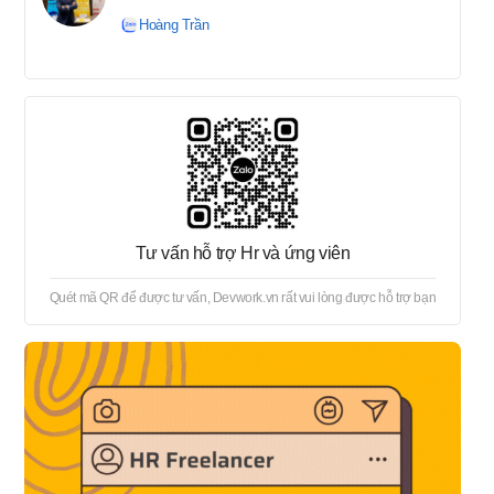
tuyển → Offer → Thủ tục
Hoàng Trần
onboard
Tư vấn hỗ trợ Hr và ứng viên
Quét mã QR để được tư vấn, Devwork.vn rất vui lòng được hỗ trợ bạn