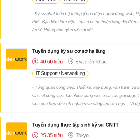
- Kỹ sư phát triển hệ thống (Giao diện người dùng web, 
PM - Địa điểm làm việc : trụ sở chính hoặc từng địa điểm
án sẽ không bao gồm việc di dời.
Tuyển dụng kỹ sư cơ sở hạ tầng
40-60 triệu
Địa điểm khác
IT Support / Networking
- Tổng quan công việc: Thiết kế, xây dựng, vận hành và bảo
Chi tiết công việc: Có nhiều công việc ở cả các giai đoạn 
việc phù hợp với kinh nghiệm và năng lực của bạn. - Ví 
Tái cấu trúc hạ tầng liên quan đến việc thay thế hệ đi
giám sát và bảo trì các thiết bị hạ tầng và máy chủ (Nhi
Tuyển dụng thực tập sinh kỹ sư CNTT
việc này) Tổng hợp dữ liệu bằng Excel, thiết lập máy tín
25-35 triệu
Tokyo
hỗ trợ kỹ thuật, v.v. - Bạn sẽ làm việc tại các công ty khách hàng với tư cách là nhân viên chính thức của công ty chúng tôi