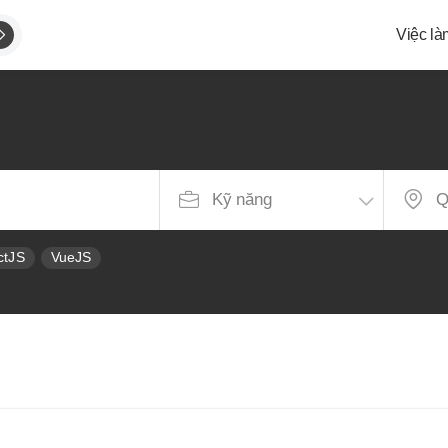
Việc là
g
ctJS
VueJS