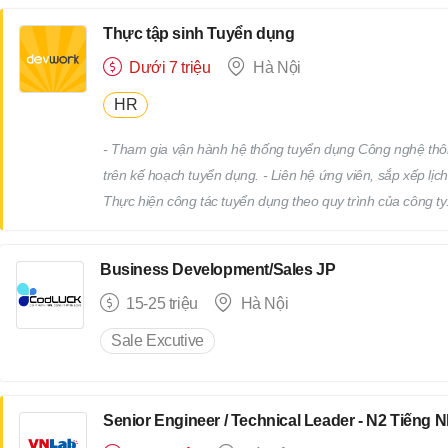
của cấp trên
Thực tập sinh Tuyển dụng
Dưới 7 triệu
Hà Nội
HR
- Tham gia vận hành hệ thống tuyển dụng Công nghệ thô
trên kế hoạch tuyển dụng. - Liên hệ ứng viên, sắp xếp lịch
Thực hiện công tác tuyển dụng theo quy trình của công ty.
truyên thông, xây dựng thương hiệu tuyển dụng. - Tham gi
Devwork
Business Development/Sales JP
15-25 triệu
Hà Nội
Sale Excutive
Senior Engineer / Technical Leader - N2 Tiếng 