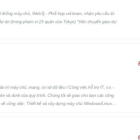
Hệ thống máy chủ, Web3) - Phối hợp với team, nhận yêu cầu từ
 dự án (trong phạm vi 23 quận của Tokyo) *Việc chuyển giao dự
 trì máy chủ, mạng, cơ sở dữ liệu / Công việc hỗ trợ IT, v.v. -
trên và dưới của quy trình. Chúng tôi sẽ giao cho bạn các công
dụ về công việc: Thiết kế và xây dựng máy chủ Windows/Linux
ều hành hoặc phần mềm Thiết kế và xây dựng mạng Vận hành,
ều người chưa có kinh nghiệm vẫn đang hoạt động tốt trong công
h / điện thoại thông minh, hỗ trợ ứng dụng và phần mềm qua bàn