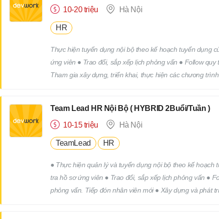
10-20 triệu
Hà Nội
HR
Thực hiện tuyển dụng nội bộ theo kế hoạch tuyển dụng của
ứng viên ● Trao đổi, sắp xếp lịch phỏng vấn ● Follow quy
Tham gia xây dựng, triển khai, thực hiện các chương trìn
công việc khác của bộ phận nhân sự theo yêu cầu của cấp
Team Lead HR Nội Bộ ( HYBRID 2Buổi/Tuần )
10-15 triệu
Hà Nội
TeamLead
HR
● Thực hiện quản lý và tuyển dụng nội bộ theo kế hoạch tuyển dụng của công ty. ● Tìm
tra hồ sơ ứng viên ● Trao đổi, sắp xếp lịch phỏng vấn ● 
phỏng vấn. Tiếp đón nhân viên mới ● Xây dựng và phát tri
các chương trình truyên thông, xây dựng thương hiệu tuy
yêu cầu của cấp trên