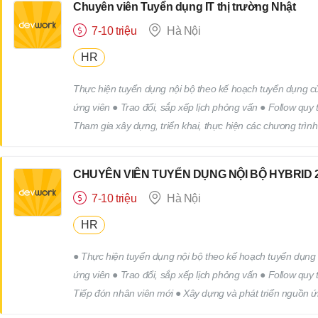
Chuyên viên Tuyển dụng IT thị trường Nhật
7-10 triệu
Hà Nội
HR
Thực hiện tuyển dụng nội bộ theo kế hoạch tuyển dụng của
ứng viên ● Trao đổi, sắp xếp lịch phỏng vấn ● Follow quy
Tham gia xây dựng, triển khai, thực hiện các chương trìn
công việc khác của bộ phận nhân sự theo yêu cầu của cấp
CHUYÊN VIÊN TUYỂN DỤNG NỘI BỘ HYBRID 2
7-10 triệu
Hà Nội
HR
● Thực hiện tuyển dụng nội bộ theo kế hoạch tuyển dụng c
ứng viên ● Trao đổi, sắp xếp lịch phỏng vấn ● Follow quy
Tiếp đón nhân viên mới ● Xây dựng và phát triển nguồn ứ
trình truyên thông, xây dựng thương hiệu tuyển dụng. ● 