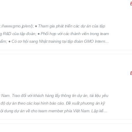
//www.gmo.jp/en/); ● Tham gia phát triển các dự án của tập
g R&D của tập đoàn; ● Phối hợp với các thành viên trong team
phẩm; ● Có cơ hội sang Nhật training tại tập đoàn GMO Internet
Nam. Trao đổi với khách hàng lấy thông tin dự án, tài liệu yêu
n độ dự án theo các loại hình báo cáo. Đề xuất phương án kỹ
ạt nội dung dự án về cho team member phía Việt Nam. Lập kế
lực, quản lý đội nhóm, quản lý chất lượng sản phẩm đầu ra của
, Q&A, giải quyết các vấn đề phát sinh trong dự án, và các vấn