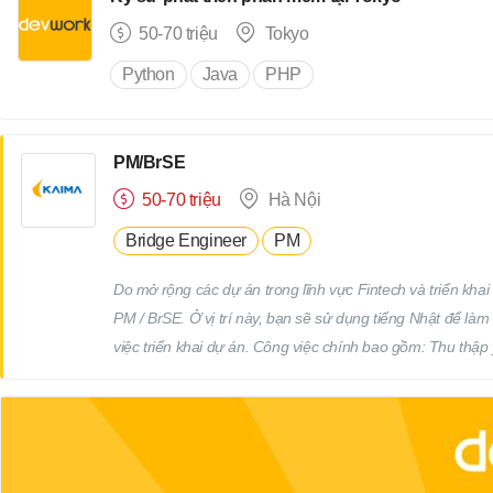
đề sau khi bàn giao. Các công việc liên quan hết theo sự
50-70 triệu
Tokyo
Python
Java
PHP
PM/BrSE
50-70 triệu
Hà Nội
Bridge Engineer
PM
Do mở rộng các dự án trong lĩnh vực Fintech và triển khai 
PM / BrSE. Ở vị trí này, bạn sẽ sử dụng tiếng Nhật để làm 
việc triển khai dự án. Công việc chính bao gồm: Thu thập
làm rõ yêu cầu thông qua giao tiếp bằng tiếng Nhật Thực h
tiến độ dự án Phối hợp và làm việc với team phát triển Qu
(Deadline)