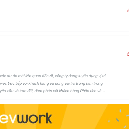
 phân công của cấp trên. Địa điểm làm việc: Osaka, Nhật Bản
các dự án mới liên quan đến AI, công ty đang tuyển dụng vị trí
việc trực tiếp với khách hàng và đóng vai trò trung tâm trong
 yêu cầu và trao đổi, đàm phán với khách hàng Phân tích và
iện: Phân tích yêu cầu Thiết kế cơ bản Thiết kế chi tiết Quản lý
ản lý: Chất lượng (Quality) Tiến độ (Progress) Thời hạn