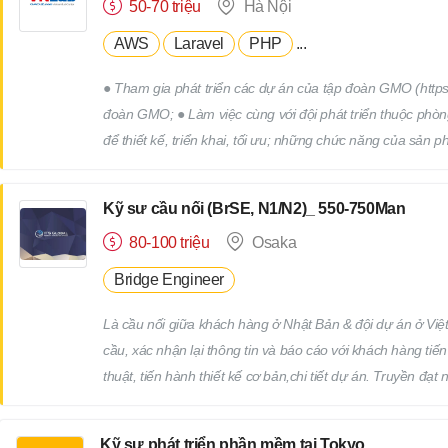
50-70 triệu
Hà Nội
AWS
Laravel
PHP
...
● Tham gia phát triển các dự án của tập đoàn GMO (https:
đoàn GMO; ● Làm việc cùng với đội phát triển thuộc phòn
để thiết kế, triển khai, tối ưu; những chức năng của sản 
Group (Tokyo hoặc Osaka).
Kỹ sư cầu nối (BrSE, N1/N2)_ 550-750Man
80-100 triệu
Osaka
Bridge Engineer
Là cầu nối giữa khách hàng ở Nhật Bản & đội dự án ở Việt 
cầu, xác nhận lại thông tin và báo cáo với khách hàng tiế
thuật, tiến hành thiết kế cơ bản,chi tiết dự án. Truyền đ
hoạch giám sát tiến độ thực hiện dự án, điều phối nguồn 
dự án trước khi delivery cho khách hàng. Trao khách hàng
Kỹ sư phát triển phần mềm tại Tokyo