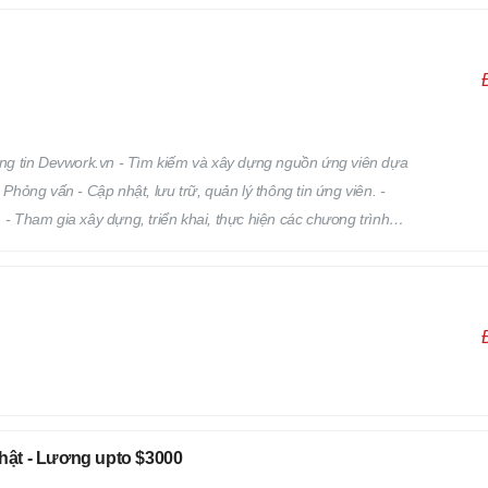
ng tin Devwork.vn - Tìm kiếm và xây dựng nguồn ứng viên dựa
 Phỏng vấn - Cập nhật, lưu trữ, quản lý thông tin ứng viên. -
 - Tham gia xây dựng, triển khai, thực hiện các chương trình
a vào việc phát triển, quản lý đội ngũ Hr Freelance của
Nhật - Lương upto $3000