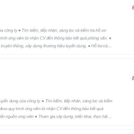
 công ty ● Tìm kiếm, tiếp nhận, sàng lọc và kiểm tra hồ sơ
 trình ứng viên từ nhận CV đến thông báo kết quả phỏng vấn. ●
h truyên thông, xây dựng thương hiệu tuyển dụng. ● Hỗ trợ các
 trên.
 kiếm, tiếp nhận, sàng lọc và kiểm
Follow quy trình ứng viên từ nhận CV đến thông báo kết quả
ển nguồn ứng viên ● Tham gia xây dựng, triển khai, thực hiện
ển dụng. ● Hỗ trợ các công việc khác của bộ phận nhân sự theo