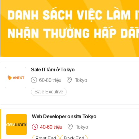
Sale IT làm ở Tokyo
60-80 triệu
Tokyo
Sale Excutive
Web Developer onsite Tokyo
40-60 triệu
Tokyo
Front End
Back End