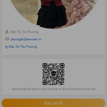
Đào Thị Thu Phương
phuongdtt@devwork.vn
Đào Thị Thu Phương
Quét mã QR để được tư vấn, Devwork.vn rất vui lòng được hỗ trợ bạn
Báo cáo lỗi