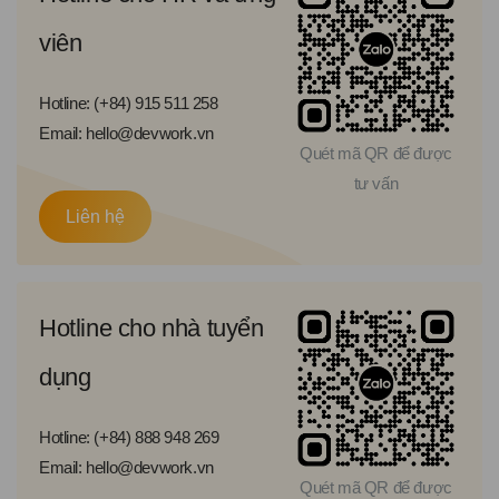
viên
Hotline: (+84) 915 511 258
Email: hello@devwork.vn
Quét mã QR để được
tư vấn
Liên hệ
Hotline cho nhà tuyển
dụng
Hotline: (+84) 888 948 269
Email: hello@devwork.vn
Quét mã QR để được