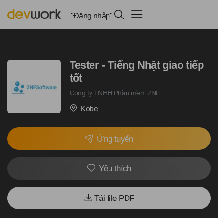
"Đăng nhập"
Tester - Tiếng Nhật giao tiếp
tốt
Công ty TNHH Phần mềm 2NF
Kobe
Ứng tuyển
Yêu thích
Tải file PDF