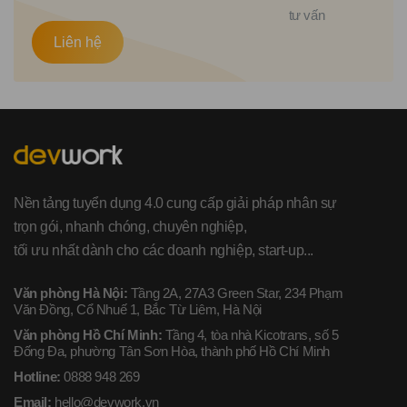
tư vấn
Liên hệ
Nền tảng tuyển dụng 4.0 cung cấp giải pháp nhân sự
trọn gói, nhanh chóng, chuyên nghiệp,
tối ưu nhất dành cho các doanh nghiệp, start-up...
Văn phòng Hà Nội:
Tầng 2A, 27A3 Green Star, 234 Phạm
Văn Đồng, Cổ Nhuế 1, Bắc Từ Liêm, Hà Nội
Văn phòng Hồ Chí Minh:
Tầng 4, tòa nhà Kicotrans, số 5
Đống Đa, phường Tân Sơn Hòa, thành phố Hồ Chí Minh
Hotline:
0888 948 269
Email:
hello@devwork.vn