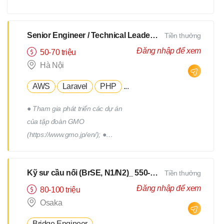
xây dựng, triển khai, thực hiện
các chương trình truyên thông,
xây dựng thương hiệu tuyển
Senior Engineer / Technical Leader - N2 Tiếng Nhật - Lương upto $3000
Tiền thưởng
dụng. - Tham gia vào việc phát
Đăng nhập để xem
50-70 triệu
triển, quản lý đội ngũ Hr
Hà Nội
Freelance của Devwork
AWS
Laravel
PHP
...
● Tham gia phát triển các dự án
của tập đoàn GMO
(https://www.gmo.jp/en/); ●
Tham gia phát triển các dự án
của tập đoàn GMO; ● Làm việc
Kỹ sư cầu nối (BrSE, N1/N2)_ 550-750Man
Tiền thưởng
cùng với đội phát triển thuộc
phòng R&D của tập đoàn; ●
Đăng nhập để xem
80-100 triệu
Phối hợp với các thành viên
Osaka
trong team để thiết kế, triển
Bridge Engineer