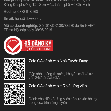
Văn phòng Hồ Chí Minh:
Tầng 4, tòa nhà Kicotrans, số 5
Đống Đa, phường Tân Sơn Hòa, thành phố Hồ Chí Minh
Hotline:
0888 948 269
Email:
hello@devwork.vn
Mã số doanh nghiệp:
Số DKKD 0108733570 do Sở KHĐT
TP.Hà Nội cấp ngày 09/05/2019
Zalo OA dành cho Nhà Tuyển Dụng
Cập nhật thông tin mới , khuyến mãi và tư
vấn 24/7 từ Zalo OA
Zalo OA dành cho HR và Ứng viên
Dành cho HR và Ứng Viên cần tư vấn hỗ trợ
trong quá trình ứng tuyển