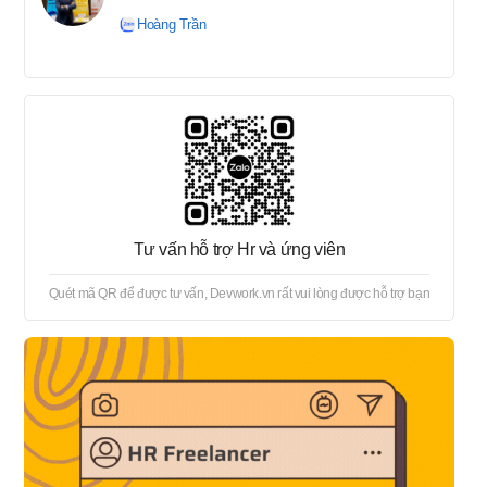
tuyển → Offer → Thủ tục
Hoàng Trần
onboard
Tư vấn hỗ trợ Hr và ứng viên
Quét mã QR để được tư vấn, Devwork.vn rất vui lòng được hỗ trợ bạn