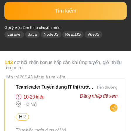
Tìm kiếm
Gợi ý việc làm theo chuyên môn:
Laravel
Java
NodeJS
ReactJS
VueJS
143
cơ hội nhận bonus hấp dẫn khi ứng tuyển, giới thiệu
ứng viên.
Hiển thị 20/143 kết quả tìm kiếm.
Teamleader Tuyển dụng IT thị trường Nhật
Tiền thưởng
Đăng nhập để xem
10-20 triệu
Hà Nội
HR
Thực hiện tuyển dụng nội bộ