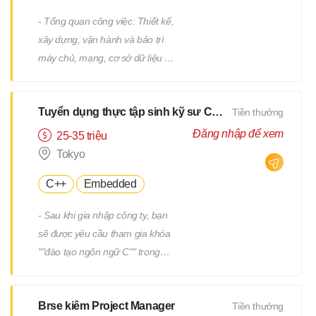
- Tổng quan công việc: Thiết kế,
xây dựng, vận hành và bảo trì
máy chủ, mạng, cơ sở dữ liệu /
Công việc hỗ trợ IT, v.v. - Chi tiết
công việc: Có nhiều công việc ở
Tuyển dụng thực tập sinh kỹ sư CNTT
Tiền thưởng
cả các giai đoạn trên và dưới
của quy trình. Chúng tôi sẽ giao
Đăng nhập để xem
25-35 triệu
cho bạn các công việc phù hợp
Tokyo
với kinh nghiệm và năng lực của
C++
Embedded
bạn. - Ví dụ về công việc: Thiết
kế và xây dựng máy chủ
- Sau khi gia nhập công ty, bạn
Windows/Linux Tái cấu trúc hạ
sẽ được yêu cầu tham gia khóa
tầng liên quan đến việc thay thế
""đào tạo ngôn ngữ C"" trong
hệ điều hành hoặc phần mềm
một tháng. - Sau khi kiểm tra
Thiết kế và xây dựng mạng Vận
tiềm năng của bạn, bạn sẽ được
hành, giám sát và bảo trì các
Brse kiêm Project Manager
Tiền thưởng
yêu cầu tham gia thêm một
thiết bị hạ tầng và máy chủ