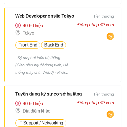
tiết Quản lý tiến độ dự án Phối
hợp và làm việc với team phát
triển Quản lý: Chất lượng
Web Developer onsite Tokyo
Tiền thưởng
(Quality) Tiến độ (Progress)
Đăng nhập để xem
40-60 triệu
Thời hạn (Deadline)
Tokyo
Front End
Back End
- Kỹ sư phát triển hệ thống
(Giao diện người dùng web, Hệ
thống máy chủ, Web3) - Phối
hợp với team, nhận yêu cầu từ
PM - Địa điểm làm việc : trụ sở
Tuyển dụng kỹ sư cơ sở hạ tầng
Tiền thưởng
chính hoặc từng địa điểm dự án
(trong phạm vi 23 quận của
Đăng nhập để xem
40-60 triệu
Tokyo) *Việc chuyển giao dự án
Địa điểm khác
sẽ không bao gồm việc di dời.
IT Support / Networking