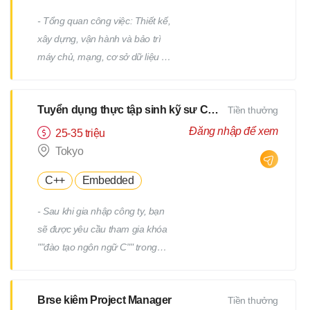
- Tổng quan công việc: Thiết kế,
xây dựng, vận hành và bảo trì
máy chủ, mạng, cơ sở dữ liệu /
Công việc hỗ trợ IT, v.v. - Chi tiết
công việc: Có nhiều công việc ở
Tuyển dụng thực tập sinh kỹ sư CNTT
Tiền thưởng
cả các giai đoạn trên và dưới
của quy trình. Chúng tôi sẽ giao
Đăng nhập để xem
25-35 triệu
cho bạn các công việc phù hợp
Tokyo
với kinh nghiệm và năng lực của
C++
Embedded
bạn. - Ví dụ về công việc: Thiết
kế và xây dựng máy chủ
- Sau khi gia nhập công ty, bạn
Windows/Linux Tái cấu trúc hạ
sẽ được yêu cầu tham gia khóa
tầng liên quan đến việc thay thế
""đào tạo ngôn ngữ C"" trong
hệ điều hành hoặc phần mềm
một tháng. - Sau khi kiểm tra
Thiết kế và xây dựng mạng Vận
tiềm năng của bạn, bạn sẽ được
hành, giám sát và bảo trì các
Brse kiêm Project Manager
Tiền thưởng
yêu cầu tham gia thêm một
thiết bị hạ tầng và máy chủ