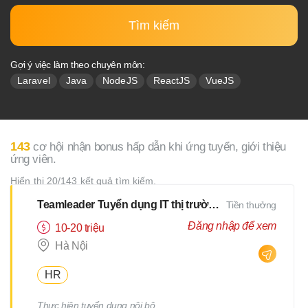
Tìm kiếm
Gợi ý việc làm theo chuyên môn:
Laravel
Java
NodeJS
ReactJS
VueJS
143
cơ hội nhận bonus hấp dẫn khi ứng tuyển, giới thiệu
ứng viên.
Hiển thị 20/143 kết quả tìm kiếm.
Teamleader Tuyển dụng IT thị trường Nhật
Tiền thưởng
Đăng nhập để xem
10-20 triệu
Hà Nội
HR
Thực hiện tuyển dụng nội bộ