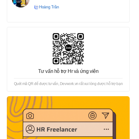
tuyển → Offer → Thủ tục
Hoàng Trần
onboard
Tư vấn hỗ trợ Hr và ứng viên
Quét mã QR để được tư vấn, Devwork.vn rất vui lòng được hỗ trợ bạn