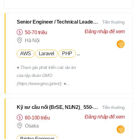
xây dựng, triển khai, thực hiện
các chương trình truyên thông,
xây dựng thương hiệu tuyển
Senior Engineer / Technical Leader - N2 Tiếng Nhật - Lương upto $3000
Tiền thưởng
dụng. - Tham gia vào việc phát
Đăng nhập để xem
50-70 triệu
triển, quản lý đội ngũ Hr
Hà Nội
Freelance của Devwork
AWS
Laravel
PHP
...
● Tham gia phát triển các dự án
của tập đoàn GMO
(https://www.gmo.jp/en/); ●
Tham gia phát triển các dự án
của tập đoàn GMO; ● Làm việc
Kỹ sư cầu nối (BrSE, N1/N2)_ 550-750Man
Tiền thưởng
cùng với đội phát triển thuộc
phòng R&D của tập đoàn; ●
Đăng nhập để xem
80-100 triệu
Phối hợp với các thành viên
Osaka
trong team để thiết kế, triển
Bridge Engineer