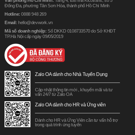
Văn phòng Hồ Chí Minh:
Tầng 4, tòa nhà Kicotrans, số 5
Đống Đa, phường Tân Sơn Hòa, thành phố Hồ Chí Minh
Hotline:
0888 948 269
Email:
hello@devwork.vn
Mã số doanh nghiệp:
Số DKKD 0108733570 do Sở KHĐT
TP.Hà Nội cấp ngày 09/05/2019
Zalo OA dành cho Nhà Tuyển Dụng
Cập nhật thông tin mới , khuyến mãi và tư
vấn 24/7 từ Zalo OA
Zalo OA dành cho HR và Ứng viên
Dành cho HR và Ứng Viên cần tư vấn hỗ trợ
trong quá trình ứng tuyển