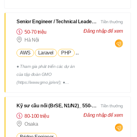
xây dựng, triển khai, thực hiện
các chương trình truyên thông,
xây dựng thương hiệu tuyển
Senior Engineer / Technical Leader - N2 Tiếng Nhật - Lương upto $3000
Tiền thưởng
dụng. - Tham gia vào việc phát
Đăng nhập để xem
50-70 triệu
triển, quản lý đội ngũ Hr
Hà Nội
Freelance của Devwork
AWS
Laravel
PHP
...
● Tham gia phát triển các dự án
của tập đoàn GMO
(https://www.gmo.jp/en/); ●
Tham gia phát triển các dự án
của tập đoàn GMO; ● Làm việc
Kỹ sư cầu nối (BrSE, N1/N2)_ 550-750Man
Tiền thưởng
cùng với đội phát triển thuộc
phòng R&D của tập đoàn; ●
Đăng nhập để xem
80-100 triệu
Phối hợp với các thành viên
Osaka
trong team để thiết kế, triển
Bridge Engineer