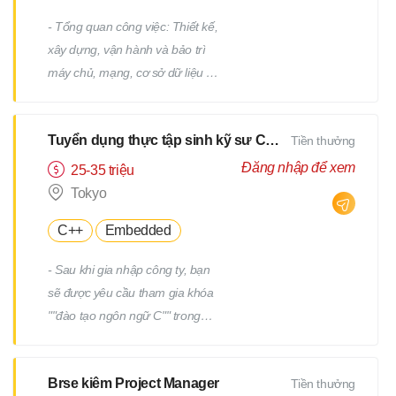
- Tổng quan công việc: Thiết kế,
xây dựng, vận hành và bảo trì
máy chủ, mạng, cơ sở dữ liệu /
Công việc hỗ trợ IT, v.v. - Chi tiết
công việc: Có nhiều công việc ở
Tuyển dụng thực tập sinh kỹ sư CNTT
Tiền thưởng
cả các giai đoạn trên và dưới
của quy trình. Chúng tôi sẽ giao
Đăng nhập để xem
25-35 triệu
cho bạn các công việc phù hợp
Tokyo
với kinh nghiệm và năng lực của
C++
Embedded
bạn. - Ví dụ về công việc: Thiết
kế và xây dựng máy chủ
- Sau khi gia nhập công ty, bạn
Windows/Linux Tái cấu trúc hạ
sẽ được yêu cầu tham gia khóa
tầng liên quan đến việc thay thế
""đào tạo ngôn ngữ C"" trong
hệ điều hành hoặc phần mềm
một tháng. - Sau khi kiểm tra
Thiết kế và xây dựng mạng Vận
tiềm năng của bạn, bạn sẽ được
hành, giám sát và bảo trì các
Brse kiêm Project Manager
Tiền thưởng
yêu cầu tham gia thêm một
thiết bị hạ tầng và máy chủ