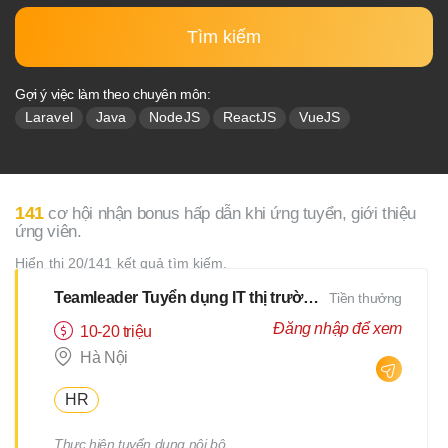
Tìm kiếm
Gợi ý việc làm theo chuyên môn:
Laravel
Java
NodeJS
ReactJS
VueJS
141
cơ hội nhận bonus hấp dẫn khi ứng tuyển, giới thiệu
ứng viên.
Hiển thị 20/141 kết quả tìm kiếm.
Teamleader Tuyển dụng IT thị trường Nhật
Tiền thưởng
Đăng nhập để xem
10-20 triệu
Hà Nội
HR
Thực hiện tuyển dụng nội bộ