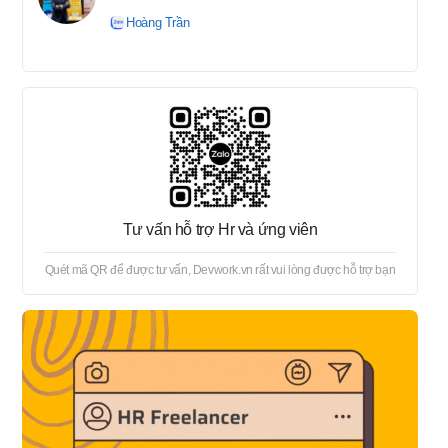
tuyển → Offer → Thủ tục
Hoàng Trần
onboard
Tư vấn hỗ trợ Hr và ứng viên
Quét mã QR để được tư vấn, Devwork.vn rất vui lòng được hỗ trợ bạn