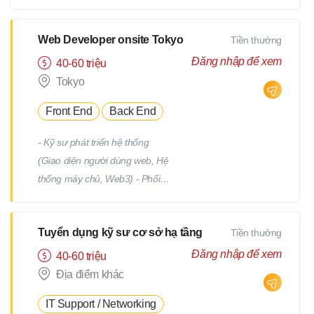
tiết Quản lý tiến độ dự án Phối
hợp và làm việc với team phát
triển Quản lý: Chất lượng
Web Developer onsite Tokyo
Tiền thưởng
(Quality) Tiến độ (Progress)
Đăng nhập để xem
40-60 triệu
Thời hạn (Deadline)
Tokyo
Front End
Back End
- Kỹ sư phát triển hệ thống
(Giao diện người dùng web, Hệ
thống máy chủ, Web3) - Phối
hợp với team, nhận yêu cầu từ
PM - Địa điểm làm việc : trụ sở
Tuyển dụng kỹ sư cơ sở hạ tầng
Tiền thưởng
chính hoặc từng địa điểm dự án
(trong phạm vi 23 quận của
Đăng nhập để xem
40-60 triệu
Tokyo) *Việc chuyển giao dự án
Địa điểm khác
sẽ không bao gồm việc di dời.
IT Support / Networking