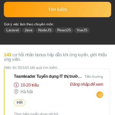
Tìm kiếm
Gợi ý việc làm theo chuyên môn:
Laravel
Java
NodeJS
ReactJS
VueJS
143
cơ hội nhận bonus hấp dẫn khi ứng tuyển, giới thiệu
ứng viên.
Hiển thị 20/143 kết quả tìm kiếm.
Teamleader Tuyển dụng IT thị trường Nhật
Tiền thưởng
Đăng nhập để xem
10-20 triệu
Hà Nội
HR
Thực hiện tuyển dụng nội bộ