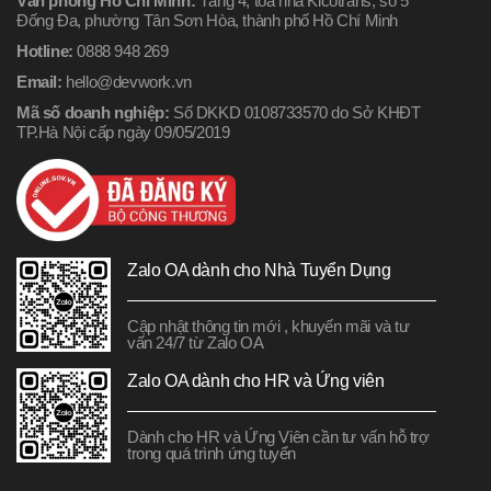
Văn phòng Hồ Chí Minh:
Tầng 4, tòa nhà Kicotrans, số 5
Đống Đa, phường Tân Sơn Hòa, thành phố Hồ Chí Minh
Hotline:
0888 948 269
Email:
hello@devwork.vn
Mã số doanh nghiệp:
Số DKKD 0108733570 do Sở KHĐT
TP.Hà Nội cấp ngày 09/05/2019
Zalo OA dành cho Nhà Tuyển Dụng
Cập nhật thông tin mới , khuyến mãi và tư
vấn 24/7 từ Zalo OA
Zalo OA dành cho HR và Ứng viên
Dành cho HR và Ứng Viên cần tư vấn hỗ trợ
trong quá trình ứng tuyển