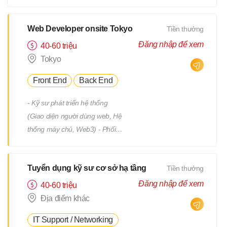
tiết Quản lý tiến độ dự án Phối
hợp và làm việc với team phát
triển Quản lý: Chất lượng
Web Developer onsite Tokyo
Tiền thưởng
(Quality) Tiến độ (Progress)
Đăng nhập để xem
40-60 triệu
Thời hạn (Deadline)
Tokyo
Front End
Back End
- Kỹ sư phát triển hệ thống
(Giao diện người dùng web, Hệ
thống máy chủ, Web3) - Phối
hợp với team, nhận yêu cầu từ
PM - Địa điểm làm việc : trụ sở
Tuyển dụng kỹ sư cơ sở hạ tầng
Tiền thưởng
chính hoặc từng địa điểm dự án
(trong phạm vi 23 quận của
Đăng nhập để xem
40-60 triệu
Tokyo) *Việc chuyển giao dự án
Địa điểm khác
sẽ không bao gồm việc di dời.
IT Support / Networking