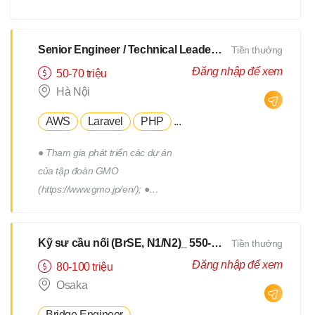
xây dựng, triển khai, thực hiện
các chương trình truyên thông,
xây dựng thương hiệu tuyển
Senior Engineer / Technical Leader - N2 Tiếng Nhật - Lương upto $3000
Tiền thưởng
dụng. - Tham gia vào việc phát
Đăng nhập để xem
50-70 triệu
triển, quản lý đội ngũ Hr
Hà Nội
Freelance của Devwork
AWS
Laravel
PHP
...
● Tham gia phát triển các dự án
của tập đoàn GMO
(https://www.gmo.jp/en/); ●
Tham gia phát triển các dự án
của tập đoàn GMO; ● Làm việc
Kỹ sư cầu nối (BrSE, N1/N2)_ 550-750Man
Tiền thưởng
cùng với đội phát triển thuộc
phòng R&D của tập đoàn; ●
Đăng nhập để xem
80-100 triệu
Phối hợp với các thành viên
Osaka
trong team để thiết kế, triển
Bridge Engineer