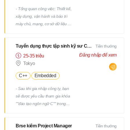
- Tổng quan công việc: Thiết kế,
xây dựng, vận hành và bảo trì
máy chủ, mạng, cơ sở dữ liệu /
Công việc hỗ trợ IT, v.v. - Chi tiết
công việc: Có nhiều công việc ở
Tuyển dụng thực tập sinh kỹ sư CNTT
Tiền thưởng
cả các giai đoạn trên và dưới
của quy trình. Chúng tôi sẽ giao
Đăng nhập để xem
25-35 triệu
cho bạn các công việc phù hợp
Tokyo
với kinh nghiệm và năng lực của
C++
Embedded
bạn. - Ví dụ về công việc: Thiết
kế và xây dựng máy chủ
- Sau khi gia nhập công ty, bạn
Windows/Linux Tái cấu trúc hạ
sẽ được yêu cầu tham gia khóa
tầng liên quan đến việc thay thế
""đào tạo ngôn ngữ C"" trong
hệ điều hành hoặc phần mềm
một tháng. - Sau khi kiểm tra
Thiết kế và xây dựng mạng Vận
tiềm năng của bạn, bạn sẽ được
hành, giám sát và bảo trì các
Brse kiêm Project Manager
Tiền thưởng
yêu cầu tham gia thêm một
thiết bị hạ tầng và máy chủ