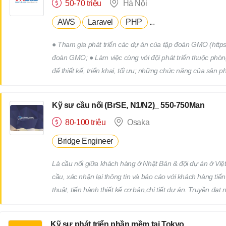
50-70 triệu
Hà Nội
AWS
Laravel
PHP
...
● Tham gia phát triển các dự án của tập đoàn GMO (https:
đoàn GMO; ● Làm việc cùng với đội phát triển thuộc phòn
để thiết kế, triển khai, tối ưu; những chức năng của sản 
Group (Tokyo hoặc Osaka).
Kỹ sư cầu nối (BrSE, N1/N2)_ 550-750Man
80-100 triệu
Osaka
Bridge Engineer
Là cầu nối giữa khách hàng ở Nhật Bản & đội dự án ở Việt 
cầu, xác nhận lại thông tin và báo cáo với khách hàng tiế
thuật, tiến hành thiết kế cơ bản,chi tiết dự án. Truyền đ
hoạch giám sát tiến độ thực hiện dự án, điều phối nguồn 
dự án trước khi delivery cho khách hàng. Trao khách hàng
Kỹ sư phát triển phần mềm tại Tokyo