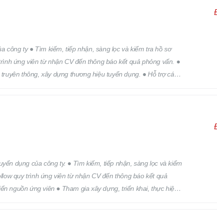
 công ty ● Tìm kiếm, tiếp nhận, sàng lọc và kiểm tra hồ sơ
 trình ứng viên từ nhận CV đến thông báo kết quả phỏng vấn. ●
h truyên thông, xây dựng thương hiệu tuyển dụng. ● Hỗ trợ các
 trên.
 kiếm, tiếp nhận, sàng lọc và kiểm
Follow quy trình ứng viên từ nhận CV đến thông báo kết quả
ển nguồn ứng viên ● Tham gia xây dựng, triển khai, thực hiện
ển dụng. ● Hỗ trợ các công việc khác của bộ phận nhân sự theo