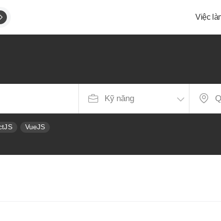
Việc là
g
ctJS
VueJS