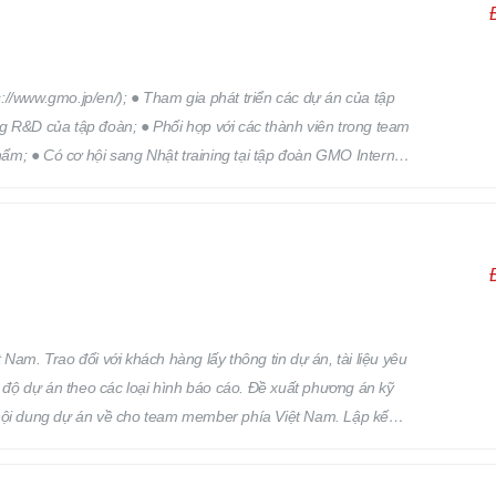
//www.gmo.jp/en/); ● Tham gia phát triển các dự án của tập
g R&D của tập đoàn; ● Phối hợp với các thành viên trong team
phẩm; ● Có cơ hội sang Nhật training tại tập đoàn GMO Internet
Nam. Trao đổi với khách hàng lấy thông tin dự án, tài liệu yêu
n độ dự án theo các loại hình báo cáo. Đề xuất phương án kỹ
ạt nội dung dự án về cho team member phía Việt Nam. Lập kế
lực, quản lý đội nhóm, quản lý chất lượng sản phẩm đầu ra của
, Q&A, giải quyết các vấn đề phát sinh trong dự án, và các vấn