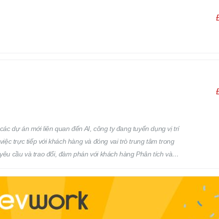
 phân công của cấp trên. Địa điểm làm việc: Osaka, Nhật Bản
các dự án mới liên quan đến AI, công ty đang tuyển dụng vị trí
việc trực tiếp với khách hàng và đóng vai trò trung tâm trong
 yêu cầu và trao đổi, đàm phán với khách hàng Phân tích và
iện: Phân tích yêu cầu Thiết kế cơ bản Thiết kế chi tiết Quản lý
ản lý: Chất lượng (Quality) Tiến độ (Progress) Thời hạn