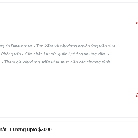
ng tin Devwork.vn - Tìm kiếm và xây dựng nguồn ứng viên dựa
 Phỏng vấn - Cập nhật, lưu trữ, quản lý thông tin ứng viên. -
 - Tham gia xây dựng, triển khai, thực hiện các chương trình
a vào việc phát triển, quản lý đội ngũ Hr Freelance của
Nhật - Lương upto $3000