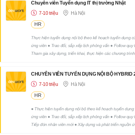
Chuyên viên Tuyển dụng IT thị trường Nhật
7-10 triệu
Hà Nội
HR
Thực hiện tuyển dụng nội bộ theo kế hoạch tuyển dụng của
ứng viên ● Trao đổi, sắp xếp lịch phỏng vấn ● Follow quy
Tham gia xây dựng, triển khai, thực hiện các chương trìn
công việc khác của bộ phận nhân sự theo yêu cầu của cấp
CHUYÊN VIÊN TUYỂN DỤNG NỘI BỘ HYBRID 2
7-10 triệu
Hà Nội
HR
● Thực hiện tuyển dụng nội bộ theo kế hoạch tuyển dụng c
ứng viên ● Trao đổi, sắp xếp lịch phỏng vấn ● Follow quy
Tiếp đón nhân viên mới ● Xây dựng và phát triển nguồn ứ
trình truyên thông, xây dựng thương hiệu tuyển dụng. ● 