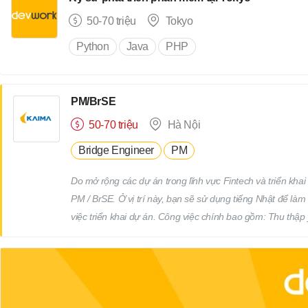
đề sau khi bàn giao. Các công việc liên quan hết theo sự
50-70 triệu
Tokyo
Python
Java
PHP
PM/BrSE
50-70 triệu
Hà Nội
Bridge Engineer
PM
Do mở rộng các dự án trong lĩnh vực Fintech và triển khai 
PM / BrSE. Ở vị trí này, bạn sẽ sử dụng tiếng Nhật để làm 
việc triển khai dự án. Công việc chính bao gồm: Thu thập
làm rõ yêu cầu thông qua giao tiếp bằng tiếng Nhật Thực h
tiến độ dự án Phối hợp và làm việc với team phát triển Qu
(Deadline)