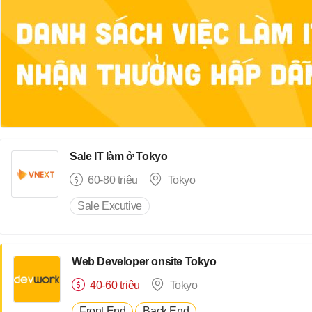
Sale IT làm ở Tokyo
60-80 triệu
Tokyo
Sale Excutive
Web Developer onsite Tokyo
40-60 triệu
Tokyo
Front End
Back End