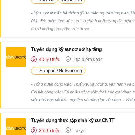
- Kỹ sư phát triển hệ thống (Giao diện người dùng web, 
PM - Địa điểm làm việc : trụ sở chính hoặc từng địa điểm
án sẽ không bao gồm việc di dời.
Tuyển dụng kỹ sư cơ sở hạ tầng
40-60 triệu
Địa điểm khác
IT Support / Networking
- Tổng quan công việc: Thiết kế, xây dựng, vận hành và bảo
Chi tiết công việc: Có nhiều công việc ở cả các giai đoạn 
việc phù hợp với kinh nghiệm và năng lực của bạn. - Ví 
Tái cấu trúc hạ tầng liên quan đến việc thay thế hệ đi
giám sát và bảo trì các thiết bị hạ tầng và máy chủ (Nhi
Tuyển dụng thực tập sinh kỹ sư CNTT
việc này) Tổng hợp dữ liệu bằng Excel, thiết lập máy tín
25-35 triệu
Tokyo
hỗ trợ kỹ thuật, v.v. - Bạn sẽ làm việc tại các công ty khách hàng với tư cách là nhân viên chính thức của công ty chúng tôi