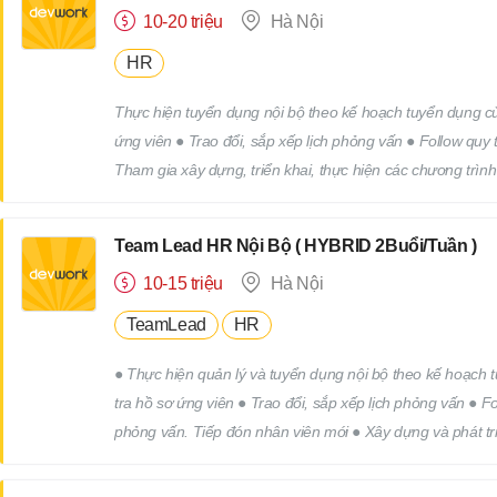
10-20 triệu
Hà Nội
HR
Thực hiện tuyển dụng nội bộ theo kế hoạch tuyển dụng của
ứng viên ● Trao đổi, sắp xếp lịch phỏng vấn ● Follow quy
Tham gia xây dựng, triển khai, thực hiện các chương trìn
công việc khác của bộ phận nhân sự theo yêu cầu của cấp
Team Lead HR Nội Bộ ( HYBRID 2Buổi/Tuần )
10-15 triệu
Hà Nội
TeamLead
HR
● Thực hiện quản lý và tuyển dụng nội bộ theo kế hoạch tuyển dụng của công ty. ● Tìm
tra hồ sơ ứng viên ● Trao đổi, sắp xếp lịch phỏng vấn ● 
phỏng vấn. Tiếp đón nhân viên mới ● Xây dựng và phát tri
các chương trình truyên thông, xây dựng thương hiệu tuy
yêu cầu của cấp trên