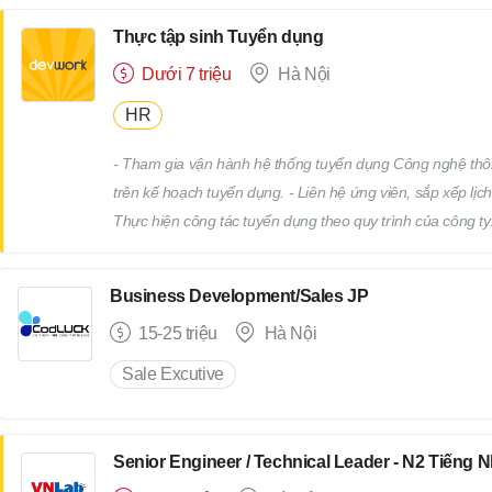
của cấp trên
Thực tập sinh Tuyển dụng
Dưới 7 triệu
Hà Nội
HR
- Tham gia vận hành hệ thống tuyển dụng Công nghệ thô
trên kế hoạch tuyển dụng. - Liên hệ ứng viên, sắp xếp lịch
Thực hiện công tác tuyển dụng theo quy trình của công ty.
truyên thông, xây dựng thương hiệu tuyển dụng. - Tham gi
Devwork
Business Development/Sales JP
15-25 triệu
Hà Nội
Sale Excutive
Senior Engineer / Technical Leader - N2 Tiếng 