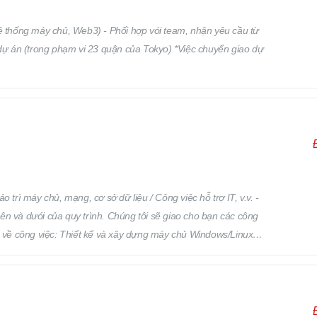
Hệ thống máy chủ, Web3) - Phối hợp với team, nhận yêu cầu từ
 dự án (trong phạm vi 23 quận của Tokyo) *Việc chuyển giao dự
 trì máy chủ, mạng, cơ sở dữ liệu / Công việc hỗ trợ IT, v.v. -
trên và dưới của quy trình. Chúng tôi sẽ giao cho bạn các công
dụ về công việc: Thiết kế và xây dựng máy chủ Windows/Linux
ều hành hoặc phần mềm Thiết kế và xây dựng mạng Vận hành,
ều người chưa có kinh nghiệm vẫn đang hoạt động tốt trong công
h / điện thoại thông minh, hỗ trợ ứng dụng và phần mềm qua bàn