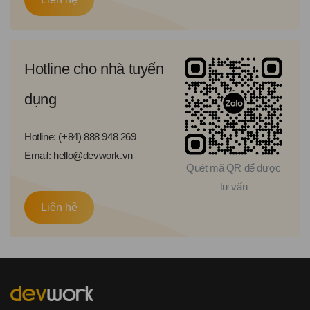
Hotline cho nhà tuyển
dụng
Hotline: (+84) 888 948 269
Email: hello@devwork.vn
Quét mã QR để được
tư vấn
Liên hệ