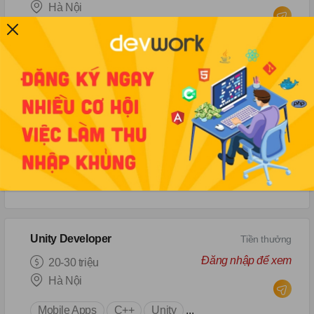
Hà Nội
Game
Nhân viên Studio Head
Tiền thưởng
Đăng nhập để xem
25-35 triệu
Hà Nội
Codeigniter
Game
Unity Developer
Tiền thưởng
Đăng nhập để xem
20-30 triệu
Hà Nội
Mobile Apps
C++
Unity
...