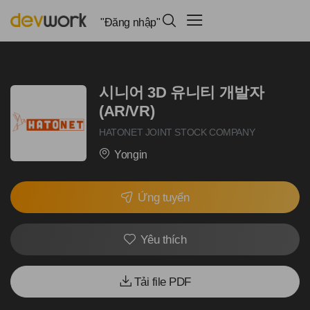
"Đăng nhập"
시니어 3D 유니티 개발자
(AR/VR)
HATONET JOINT STOCK COMPANY
Yongin
Ứng tuyển
Yêu thích
Tải file PDF