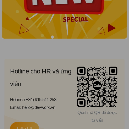
Hotline cho HR và ứng
viên
Hotline: (+84) 915 511 258
Email: hello@devwork.vn
Quét mã QR để được
tư vấn
Liên hệ