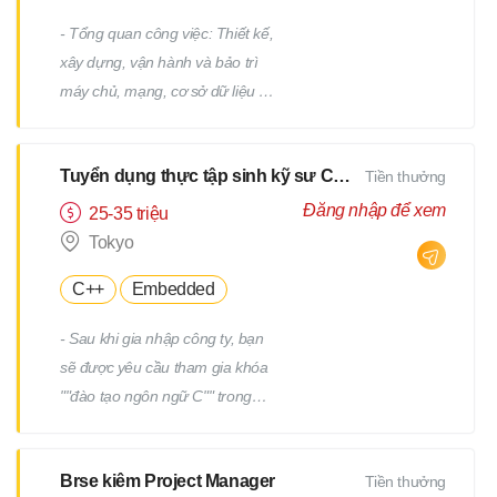
- Tổng quan công việc: Thiết kế,
xây dựng, vận hành và bảo trì
máy chủ, mạng, cơ sở dữ liệu /
Công việc hỗ trợ IT, v.v. - Chi tiết
công việc: Có nhiều công việc ở
Tuyển dụng thực tập sinh kỹ sư CNTT
Tiền thưởng
cả các giai đoạn trên và dưới
của quy trình. Chúng tôi sẽ giao
Đăng nhập để xem
25-35 triệu
cho bạn các công việc phù hợp
Tokyo
với kinh nghiệm và năng lực của
C++
Embedded
bạn. - Ví dụ về công việc: Thiết
kế và xây dựng máy chủ
- Sau khi gia nhập công ty, bạn
Windows/Linux Tái cấu trúc hạ
sẽ được yêu cầu tham gia khóa
tầng liên quan đến việc thay thế
""đào tạo ngôn ngữ C"" trong
hệ điều hành hoặc phần mềm
một tháng. - Sau khi kiểm tra
Thiết kế và xây dựng mạng Vận
tiềm năng của bạn, bạn sẽ được
hành, giám sát và bảo trì các
Brse kiêm Project Manager
Tiền thưởng
yêu cầu tham gia thêm một
thiết bị hạ tầng và máy chủ