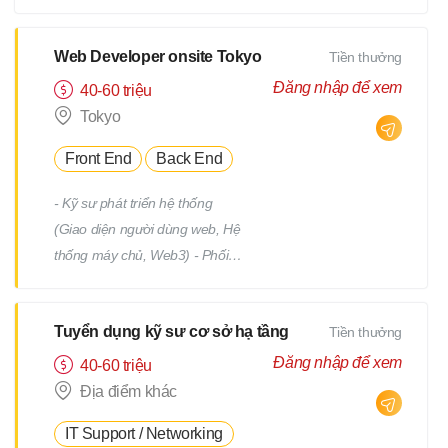
tiết Quản lý tiến độ dự án Phối
hợp và làm việc với team phát
triển Quản lý: Chất lượng
Web Developer onsite Tokyo
Tiền thưởng
(Quality) Tiến độ (Progress)
Đăng nhập để xem
40-60 triệu
Thời hạn (Deadline)
Tokyo
Front End
Back End
- Kỹ sư phát triển hệ thống
(Giao diện người dùng web, Hệ
thống máy chủ, Web3) - Phối
hợp với team, nhận yêu cầu từ
PM - Địa điểm làm việc : trụ sở
Tuyển dụng kỹ sư cơ sở hạ tầng
Tiền thưởng
chính hoặc từng địa điểm dự án
(trong phạm vi 23 quận của
Đăng nhập để xem
40-60 triệu
Tokyo) *Việc chuyển giao dự án
Địa điểm khác
sẽ không bao gồm việc di dời.
IT Support / Networking