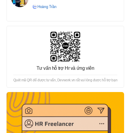
tuyển → Offer → Thủ tục
Hoàng Trần
onboard
Tư vấn hỗ trợ Hr và ứng viên
Quét mã QR để được tư vấn, Devwork.vn rất vui lòng được hỗ trợ bạn