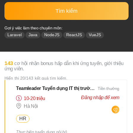
Tìm kiếm
Gợi ý việc làm theo chuyên môn:
Laravel
Java
NodeJS
ReactJS
VueJS
143
cơ hội nhận bonus hấp dẫn khi ứng tuyển, giới thiệu
ứng viên.
Hiển thị 20/143 kết quả tìm kiếm.
Teamleader Tuyển dụng IT thị trường Nhật
Tiền thưởng
Đăng nhập để xem
10-20 triệu
Hà Nội
HR
Thực hiện tuyển dụng nội bộ