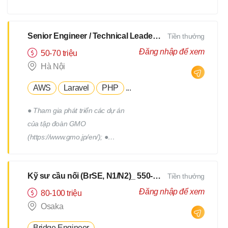
xây dựng, triển khai, thực hiện
các chương trình truyên thông,
xây dựng thương hiệu tuyển
Senior Engineer / Technical Leader - N2 Tiếng Nhật - Lương upto $3000
Tiền thưởng
dụng. - Tham gia vào việc phát
Đăng nhập để xem
50-70 triệu
triển, quản lý đội ngũ Hr
Hà Nội
Freelance của Devwork
AWS
Laravel
PHP
...
● Tham gia phát triển các dự án
của tập đoàn GMO
(https://www.gmo.jp/en/); ●
Tham gia phát triển các dự án
của tập đoàn GMO; ● Làm việc
Kỹ sư cầu nối (BrSE, N1/N2)_ 550-750Man
Tiền thưởng
cùng với đội phát triển thuộc
phòng R&D của tập đoàn; ●
Đăng nhập để xem
80-100 triệu
Phối hợp với các thành viên
Osaka
trong team để thiết kế, triển
Bridge Engineer