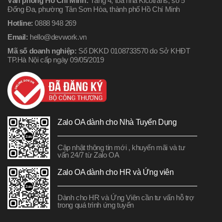
Văn phòng Hồ Chí Minh:
Tầng 4, tòa nhà Kicotrans, số 5
Đống Đa, phường Tân Sơn Hòa, thành phố Hồ Chí Minh
Hotline:
0888 948 269
Email:
hello@devwork.vn
Mã số doanh nghiệp:
Số DKKD 0108733570 do Sở KHĐT
TP.Hà Nội cấp ngày 09/05/2019
Zalo OA dành cho Nhà Tuyển Dụng
Cập nhật thông tin mới , khuyến mãi và tư
vấn 24/7 từ Zalo OA
Zalo OA dành cho HR và Ứng viên
Dành cho HR và Ứng Viên cần tư vấn hỗ trợ
trong quá trình ứng tuyển