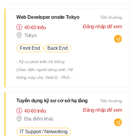
tiết Quản lý tiến độ dự án Phối
hợp và làm việc với team phát
triển Quản lý: Chất lượng
Web Developer onsite Tokyo
Tiền thưởng
(Quality) Tiến độ (Progress)
Đăng nhập để xem
40-60 triệu
Thời hạn (Deadline)
Tokyo
Front End
Back End
- Kỹ sư phát triển hệ thống
(Giao diện người dùng web, Hệ
thống máy chủ, Web3) - Phối
hợp với team, nhận yêu cầu từ
PM - Địa điểm làm việc : trụ sở
Tuyển dụng kỹ sư cơ sở hạ tầng
Tiền thưởng
chính hoặc từng địa điểm dự án
(trong phạm vi 23 quận của
Đăng nhập để xem
40-60 triệu
Tokyo) *Việc chuyển giao dự án
Địa điểm khác
sẽ không bao gồm việc di dời.
IT Support / Networking