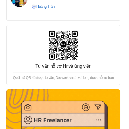
tuyển → Offer → Thủ tục
Hoàng Trần
onboard
Tư vấn hỗ trợ Hr và ứng viên
Quét mã QR để được tư vấn, Devwork.vn rất vui lòng được hỗ trợ bạn