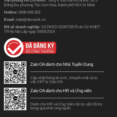
Văn phòng Hồ Chí Minh:
Tầng 4, tòa nhà Kicotrans, số 5
Đống Đa, phường Tân Sơn Hòa, thành phố Hồ Chí Minh
Hotline:
0888 948 269
Email:
hello@devwork.vn
Mã số doanh nghiệp:
Số DKKD 0108733570 do Sở KHĐT
TP.Hà Nội cấp ngày 09/05/2019
Zalo OA dành cho Nhà Tuyển Dụng
Cập nhật thông tin mới , khuyến mãi và tư
vấn 24/7 từ Zalo OA
Zalo OA dành cho HR và Ứng viên
Dành cho HR và Ứng Viên cần tư vấn hỗ trợ
trong quá trình ứng tuyển