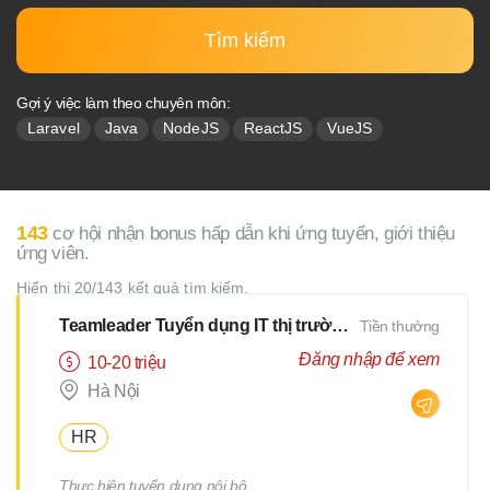
Tìm kiếm
Gợi ý việc làm theo chuyên môn:
Laravel
Java
NodeJS
ReactJS
VueJS
143
cơ hội nhận bonus hấp dẫn khi ứng tuyển, giới thiệu
ứng viên.
Hiển thị 20/143 kết quả tìm kiếm.
Teamleader Tuyển dụng IT thị trường Nhật
Tiền thưởng
Đăng nhập để xem
10-20 triệu
Hà Nội
HR
Thực hiện tuyển dụng nội bộ