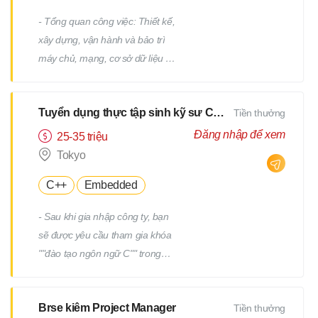
- Tổng quan công việc: Thiết kế,
xây dựng, vận hành và bảo trì
máy chủ, mạng, cơ sở dữ liệu /
Công việc hỗ trợ IT, v.v. - Chi tiết
công việc: Có nhiều công việc ở
Tuyển dụng thực tập sinh kỹ sư CNTT
Tiền thưởng
cả các giai đoạn trên và dưới
của quy trình. Chúng tôi sẽ giao
Đăng nhập để xem
25-35 triệu
cho bạn các công việc phù hợp
Tokyo
với kinh nghiệm và năng lực của
C++
Embedded
bạn. - Ví dụ về công việc: Thiết
kế và xây dựng máy chủ
- Sau khi gia nhập công ty, bạn
Windows/Linux Tái cấu trúc hạ
sẽ được yêu cầu tham gia khóa
tầng liên quan đến việc thay thế
""đào tạo ngôn ngữ C"" trong
hệ điều hành hoặc phần mềm
một tháng. - Sau khi kiểm tra
Thiết kế và xây dựng mạng Vận
tiềm năng của bạn, bạn sẽ được
hành, giám sát và bảo trì các
Brse kiêm Project Manager
Tiền thưởng
yêu cầu tham gia thêm một
thiết bị hạ tầng và máy chủ