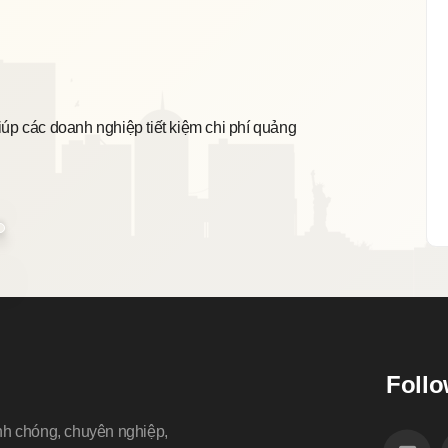
Sẵn
iúp các doanh nghiệp tiết kiệm chi phí quảng
Chúng
tiết 
Follo
nh chóng, chuyên nghiệp,