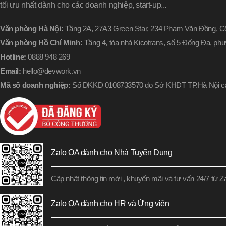
tối ưu nhất dành cho các doanh nghiệp, start-up...
Văn phòng Hà Nội:
Tầng 2A, 27A3 Green Star, 234 Phạm Văn Đồng, Cổ
Văn phòng Hồ Chí Minh:
Tầng 4, tòa nhà Kicotrans, số 5 Đống Đa, p
Hotline:
0888 948 269
Email:
hello@devwork.vn
Mã số doanh nghiệp:
Số DKKD 0108733570 do Sở KHĐT TP.Hà Nội cấ
Zalo OA dành cho Nhà Tuyển Dụng
Cập nhật thông tin mới , khuyến mãi và tư vấn 24/7 từ 
Zalo OA dành cho HR và Ứng viên