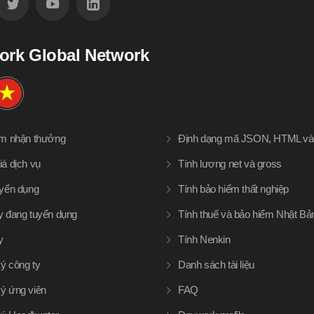
ork Global Network
àm nhận thưởng
Định dạng mã JSON, HTML v
iá dịch vụ
Tính lương net và gross
uyển dụng
Tính bảo hiểm thất nghiệp
y đang tuyển dụng
Tính thuế và bảo hiểm Nhật Bả
y
Tính Nenkin
ý công ty
Danh sách tài liệu
ý ứng viên
FAQ