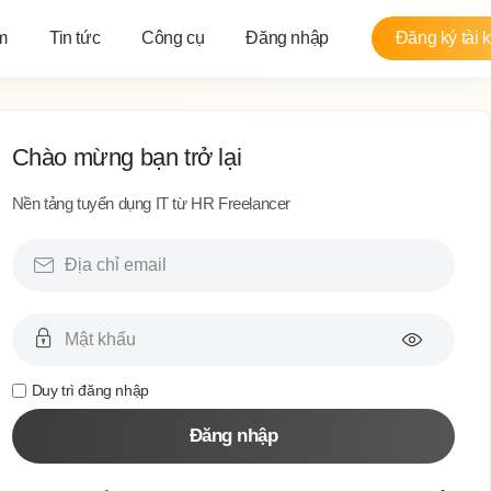
m
Tin tức
Công cụ
Đăng nhập
Đăng ký tài 
Chào mừng bạn trở lại
Nền tảng tuyển dụng IT từ HR Freelancer
Duy trì đăng nhập
Đăng nhập