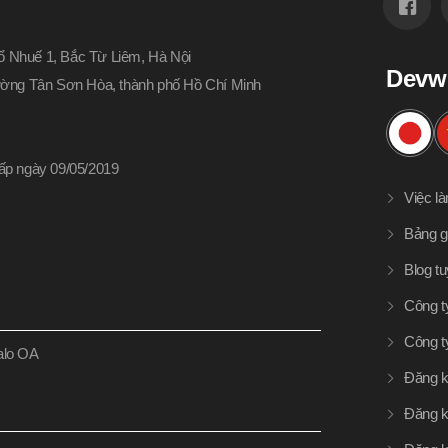
 Nhuế 1, Bắc Từ Liêm, Hà Nội
Devw
hường Tân Sơn Hòa, thành phố Hồ Chí Minh
p ngày 09/05/2019
Việc l
Bảng g
Blog t
Công t
Công t
Zalo OA
Đăng k
Đăng k