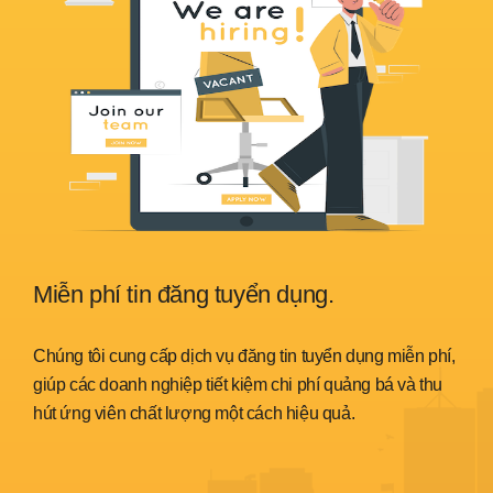
Miễn phí tin đăng tuyển dụng.
Sẵ
nh
Chúng tôi cung cấp dịch vụ đăng tin tuyển dụng miễn phí,
Chún
trình
giúp các doanh nghiệp tiết kiệm chi phí quảng bá và thu
đáp 
hút ứng viên chất lượng một cách hiệu quả.
thời